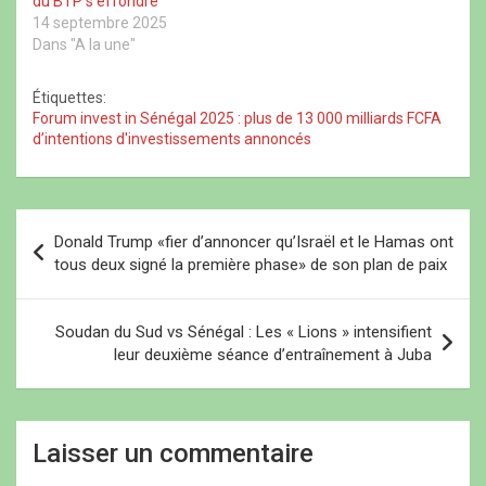
du BTP s’effondre
e
ê
e
l
l
t
l
l
14 septembre 2025
l
r
l
e
Dans "A la une"
e
e
e
f
f
)
f
e
e
e
n
n
n
ê
Étiquettes:
ê
ê
t
Forum invest in Sénégal 2025 : plus de 13 000 milliards FCFA
t
t
r
r
r
e
d’intentions d'investissements annoncés
e
e
)
)
)
N
Donald Trump «fier d’annoncer qu’Israël et le Hamas ont
a
tous deux signé la première phase» de son plan de paix
v
i
Soudan du Sud vs Sénégal : Les « Lions » intensifient
leur deuxième séance d’entraînement à Juba
g
a
t
Laisser un commentaire
i