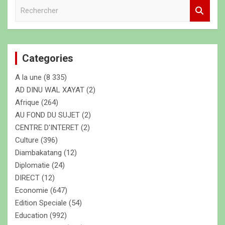
R
e
c
h
e
Categories
r
c
A la une
(8 335)
h
e
AD DINU WAL XAYAT
(2)
r
Afrique
(264)
AU FOND DU SUJET
(2)
CENTRE D'INTERET
(2)
Culture
(396)
Diambakatang
(12)
Diplomatie
(24)
DIRECT
(12)
Economie
(647)
Edition Speciale
(54)
Education
(992)