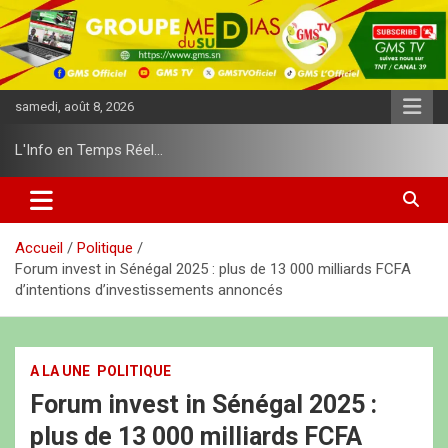
A
l
l
e
r
samedi, août 8, 2026
a
u
L'Info en Temps Réel…
c
o
n
t
e
Accueil
Politique
n
Forum invest in Sénégal 2025 : plus de 13 000 milliards FCFA
u
d’intentions d’investissements annoncés
A LA UNE
POLITIQUE
Forum invest in Sénégal 2025 :
plus de 13 000 milliards FCFA