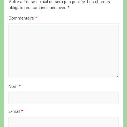
Votre adresse e-mail ne sera pas publiée.
Les champs
o
obligatoires sont indiqués avec
*
n
Commentaire
*
d
e
l
’
a
r
t
i
Nom
*
c
l
E-mail
*
e