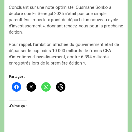
​Concluant sur une note optimiste, Ousmane Sonko a
déclaré que Fii Sénégal 2025 n’était pas une simple
parenthèse, mais le « point de départ d’un nouveau cycle
d’investissement », donnant rendez-vous pour la prochaine
édition.
Pour rappel, l’ambition affichée du gouvernement était de
dépasser le cap »des 10 000 milliards de francs CFA
d’intentions d’investissement, contre 6 394 milliards
enregistrés lors de la première édition ».
Partager :
C
C
C
C
l
l
l
l
i
i
i
i
q
q
q
q
u
u
u
u
e
e
e
e
J’aime ça :
z
r
z
z
p
p
p
p
o
o
o
o
u
u
u
u
r
r
r
r
p
p
p
p