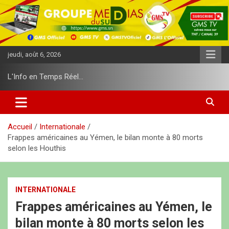
A
l
l
e
r
jeudi, août 6, 2026
a
u
L'Info en Temps Réel…
c
o
n
t
e
Accueil
Internationale
n
Frappes américaines au Yémen, le bilan monte à 80 morts
u
selon les Houthis
INTERNATIONALE
Frappes américaines au Yémen, le
bilan monte à 80 morts selon les