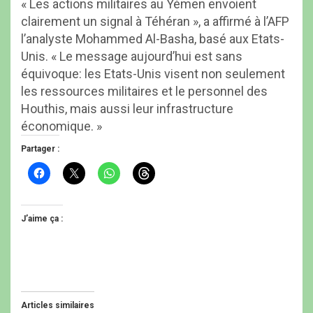
« Les actions militaires au Yémen envoient
clairement un signal à Téhéran », a affirmé à l’AFP
l’analyste Mohammed Al-Basha, basé aux Etats-
Unis. « Le message aujourd’hui est sans
équivoque: les Etats-Unis visent non seulement
les ressources militaires et le personnel des
Houthis, mais aussi leur infrastructure
économique. »
Partager :
C
C
C
C
l
l
l
l
i
i
i
i
q
q
q
q
u
u
u
u
e
e
e
e
J’aime ça :
z
r
z
z
p
p
p
p
o
o
o
o
u
u
u
u
r
r
r
r
p
p
p
p
a
a
a
a
r
r
r
r
t
t
t
t
Articles similaires
a
a
a
a