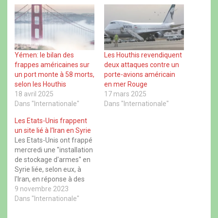
g
g
g
g
e
e
e
e
r
r
r
r
s
s
s
s
u
u
u
u
r
r
r
r
F
X
W
T
a
(
h
h
c
o
a
r
Yémen: le bilan des
Les Houthis revendiquent
e
u
t
e
frappes américaines sur
deux attaques contre un
b
v
s
a
o
r
A
d
un port monte à 58 morts,
porte-avions américain
o
e
p
s
selon les Houthis
en mer Rouge
k
d
p
(
(
a
(
o
18 avril 2025
17 mars 2025
o
n
o
u
u
s
u
v
Dans "Internationale"
Dans "Internationale"
v
u
v
r
r
n
r
e
Les Etats-Unis frappent
e
e
e
d
d
n
d
a
un site lié à l’Iran en Syrie
a
o
a
n
Les Etats-Unis ont frappé
n
u
n
s
s
v
s
u
mercredi une "installation
u
e
u
n
de stockage d'armes" en
n
l
n
e
e
l
e
n
Syrie liée, selon eux, à
n
e
n
o
l'Iran, en réponse à des
o
f
o
u
u
e
u
v
attaques contre le
9 novembre 2023
v
n
v
e
e
ê
e
l
personnel américain, a
Dans "Internationale"
l
t
l
l
déclaré le secrétaire
l
r
l
e
e
e
e
f