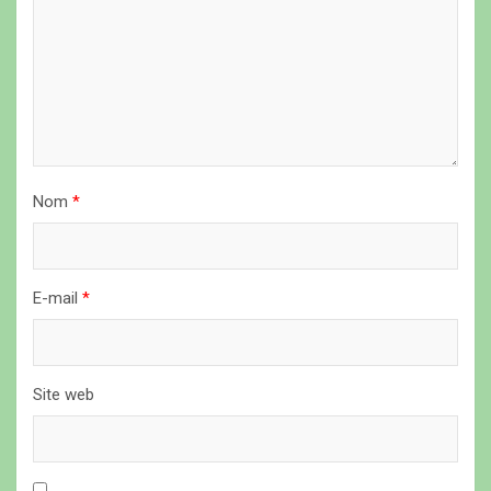
e
l
’
a
r
t
Nom
*
i
c
l
E-mail
*
e
Site web