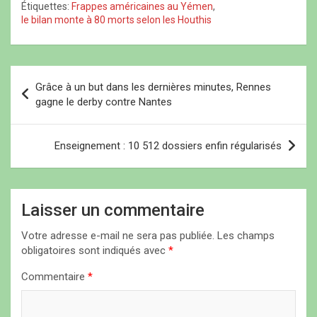
américain à la Défense
Étiquettes:
Frappes américaines au Yémen
,
f
)
f
e
Lloyd Austin. Les
e
e
n
le bilan monte à 80 morts selon les Houthis
n
n
ê
attaques contre les sites
ê
ê
t
américains se sont
t
t
r
r
r
e
multipliées en Syrie et
e
e
)
en…
N
)
)
Grâce à un but dans les dernières minutes, Rennes
a
gagne le derby contre Nantes
v
i
Enseignement : 10 512 dossiers enfin régularisés
g
a
Laisser un commentaire
t
i
Votre adresse e-mail ne sera pas publiée.
Les champs
obligatoires sont indiqués avec
*
o
n
Commentaire
*
d