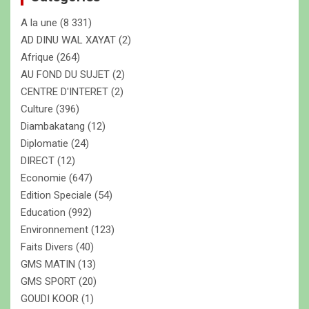
c
A la une
(8 331)
h
e
AD DINU WAL XAYAT
(2)
r
Afrique
(264)
AU FOND DU SUJET
(2)
CENTRE D'INTERET
(2)
Culture
(396)
Diambakatang
(12)
Diplomatie
(24)
DIRECT
(12)
Economie
(647)
Edition Speciale
(54)
Education
(992)
Environnement
(123)
Faits Divers
(40)
GMS MATIN
(13)
GMS SPORT
(20)
GOUDI KOOR
(1)