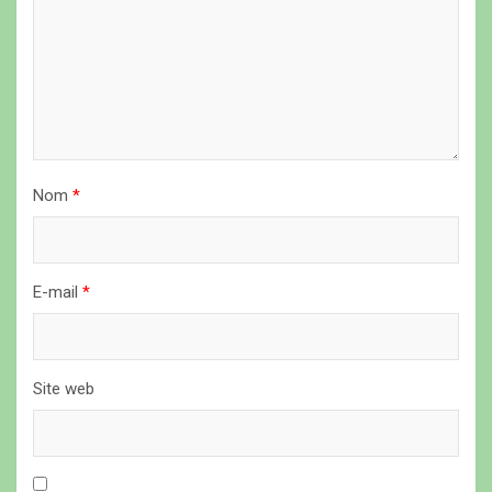
l
’
a
r
t
i
Nom
*
c
l
E-mail
*
e
Site web