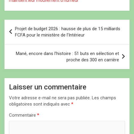
maintient leur mouvement d'humeur
e
e
)
familles respectives
)
)
depuis la fermeture du
campus, il y a quatre mois
suite aux
N
manifestations…
Projet de budget 2026 : hausse de plus de 15 milliards
a
FCFA pour le ministère de l’Intérieur
v
i
Mané, encore dans l’histoire : 51 buts en sélection et
proche des 300 en carrière
g
a
t
Laisser un commentaire
i
Votre adresse e-mail ne sera pas publiée.
Les champs
o
obligatoires sont indiqués avec
*
n
Commentaire
*
d
e