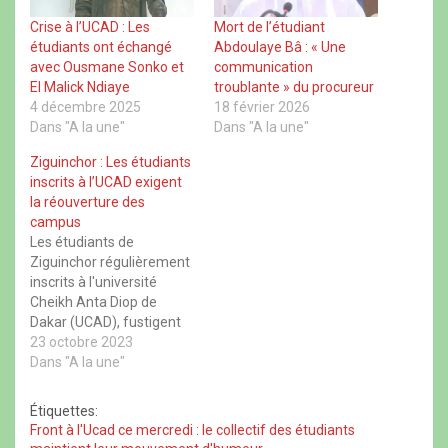
a
(
h
h
c
o
a
r
Crise à l’UCAD : Les
Mort de l’étudiant
e
u
t
e
étudiants ont échangé
Abdoulaye Bâ : « Une
b
v
s
a
o
r
A
d
avec Ousmane Sonko et
communication
o
e
p
s
El Malick Ndiaye
troublante » du procureur
k
d
p
(
(
a
(
o
4 décembre 2025
18 février 2026
o
n
o
u
u
s
u
v
Dans "A la une"
Dans "A la une"
v
u
v
r
r
n
r
e
Ziguinchor : Les étudiants
e
e
e
d
d
n
d
a
inscrits à l’UCAD exigent
a
o
a
n
la réouverture des
n
u
n
s
s
v
s
u
campus
u
e
u
n
Les étudiants de
n
l
n
e
e
l
e
n
Ziguinchor régulièrement
n
e
n
o
inscrits à l'université
o
f
o
u
u
e
u
v
Cheikh Anta Diop de
v
n
v
e
e
ê
e
l
Dakar (UCAD), fustigent
l
t
l
l
la décision du conseil
23 octobre 2023
l
r
l
e
e
e
e
f
académique universitaire
Dans "A la une"
f
)
f
e
de repousser l'ouverture
e
e
n
n
n
ê
du campus social pour
Étiquettes:
ê
ê
t
deux mois encore.
t
t
r
Front à l'Ucad ce mercredi : le collectif des étudiants
r
r
e
Obligés de rejoindre leurs