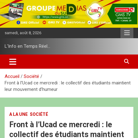
A
l
l
e
r
samedi, août 8, 2026
a
u
L'Info en Temps Réel…
c
o
n
t
e
Accueil
Société
n
Front à l’Ucad ce mercredi : le collectif des étudiants maintient
u
leur mouvement d’humeur
A LA UNE
SOCIÉTÉ
Front à l’Ucad ce mercredi : le
collectif des étudiants maintient