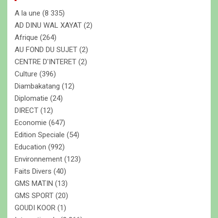
c
A la une
(8 335)
h
e
AD DINU WAL XAYAT
(2)
r
Afrique
(264)
AU FOND DU SUJET
(2)
CENTRE D'INTERET
(2)
Culture
(396)
Diambakatang
(12)
Diplomatie
(24)
DIRECT
(12)
Economie
(647)
Edition Speciale
(54)
Education
(992)
Environnement
(123)
Faits Divers
(40)
GMS MATIN
(13)
GMS SPORT
(20)
GOUDI KOOR
(1)