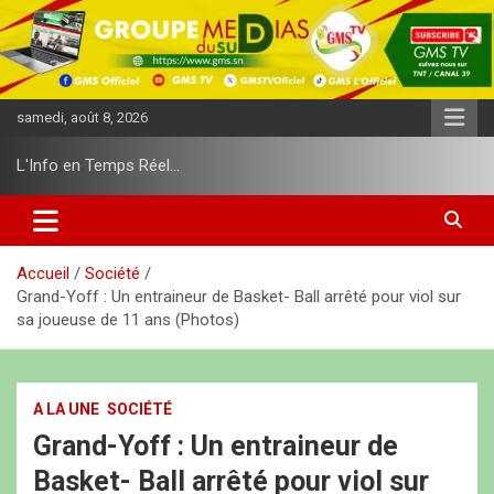
A
l
l
e
r
samedi, août 8, 2026
a
u
L'Info en Temps Réel…
c
o
n
t
e
Accueil
Société
n
Grand-Yoff : Un entraineur de Basket- Ball arrêté pour viol sur
u
sa joueuse de 11 ans (Photos)
A LA UNE
SOCIÉTÉ
Grand-Yoff : Un entraineur de
Basket- Ball arrêté pour viol sur