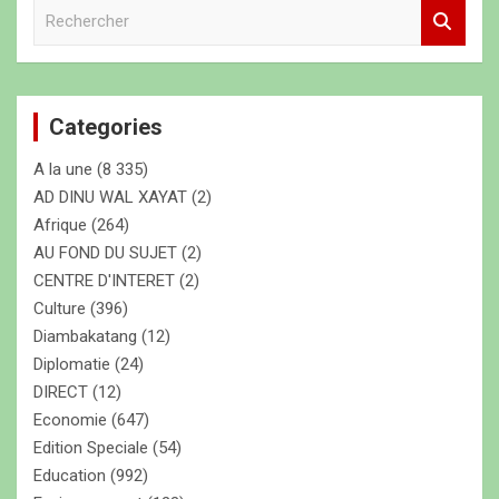
R
e
c
h
e
Categories
r
c
A la une
(8 335)
h
e
AD DINU WAL XAYAT
(2)
r
Afrique
(264)
AU FOND DU SUJET
(2)
CENTRE D'INTERET
(2)
Culture
(396)
Diambakatang
(12)
Diplomatie
(24)
DIRECT
(12)
Economie
(647)
Edition Speciale
(54)
Education
(992)