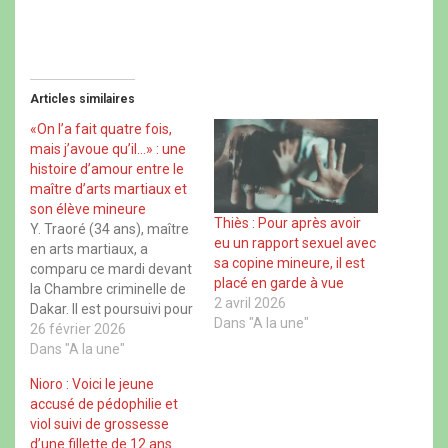
o
o
o
o
u
u
u
u
r
r
r
r
p
p
p
p
a
a
a
a
r
r
r
r
t
t
t
t
Articles similaires
a
a
a
a
g
g
g
g
e
e
e
e
«On l’a fait quatre fois,
r
r
r
r
mais j’avoue qu’il…» : une
s
s
s
s
u
u
u
u
histoire d’amour entre le
r
r
r
r
maître d’arts martiaux et
F
X
W
T
a
(
h
h
son élève mineure
c
o
a
r
Thiès : Pour après avoir
Y. Traoré (34 ans), maître
e
u
t
e
eu un rapport sexuel avec
b
v
s
a
en arts martiaux, a
o
r
A
d
sa copine mineure, il est
comparu ce mardi devant
o
e
p
s
placé en garde à vue
k
d
p
(
la Chambre criminelle de
(
a
(
o
2 avril 2026
Dakar. Il est poursuivi pour
o
n
o
u
u
s
u
v
Dans "A la une"
viol, pédophilie et
26 février 2026
v
u
v
r
r
n
r
e
détournement de
Dans "A la une"
e
e
e
d
mineure sur son élève, M.
d
n
d
a
Nioro : Voici le jeune
a
o
a
n
Ndiaye Diop, âgée de 16
n
u
n
s
accusé de pédophilie et
ans au moment des faits
s
v
s
u
viol suivi de grossesse
u
e
u
n
survenus en 2023 à Khar-
n
l
n
e
d’une fillette de 12 ans