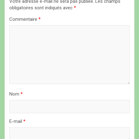
Votre adresse e-mail ne sera pas publiée.
Les champs
n
obligatoires sont indiqués avec
*
d
Commentaire
*
e
l
’
a
r
t
i
Nom
*
c
l
e
E-mail
*