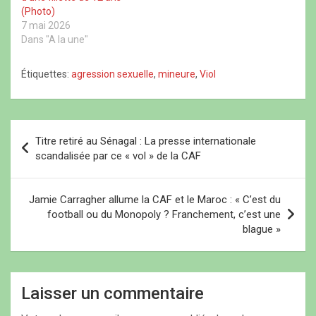
Yalla. D’après le récit…
e
l
e
n
(Photo)
n
e
n
o
o
f
o
u
7 mai 2026
u
e
u
v
Dans "A la une"
v
n
v
e
e
ê
e
l
l
t
l
l
l
r
l
e
Étiquettes:
agression sexuelle
,
mineure
,
Viol
e
e
e
f
f
)
f
e
e
e
n
n
n
ê
ê
ê
t
t
t
r
N
r
r
e
Titre retiré au Sénagal : La presse internationale
e
e
)
a
)
)
scandalisée par ce « vol » de la CAF
v
i
Jamie Carragher allume la CAF et le Maroc : « C’est du
football ou du Monopoly ? Franchement, c’est une
g
blague »
a
t
i
Laisser un commentaire
o