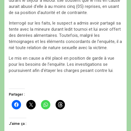
durant le séjour à Mbour. Elle soutient que le mis en cause
aurait abusé d’elle à au moins cinq (05) reprises, en usant
de sa position d’autorité et de contrainte.
Interrogé sur les faits, le suspect a admis avoir partagé sa
tente avec la mineure durant ledit tournoi et lui avoir offert
des denrées alimentaires. Toutefois, malgré les
témoignages et les éléments concordants de l’enquête, il a
nié toute relation de nature sexuelle avec la victime.
Le mis en cause a été placé en position de garde à vue
pour les besoins de l’enquête. Les investigations se
poursuivent afin d’étayer les charges pesant contre lui.
Partager :
C
C
C
C
l
l
l
l
i
i
i
i
q
q
q
q
u
u
u
u
e
e
e
e
J’aime ça :
z
r
z
z
p
p
p
p