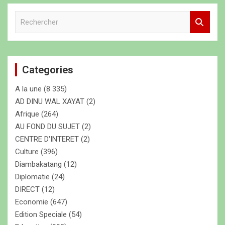
R
e
c
h
e
Categories
r
c
A la une
(8 335)
h
e
AD DINU WAL XAYAT
(2)
r
Afrique
(264)
AU FOND DU SUJET
(2)
CENTRE D'INTERET
(2)
Culture
(396)
Diambakatang
(12)
Diplomatie
(24)
DIRECT
(12)
Economie
(647)
Edition Speciale
(54)