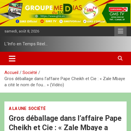
A
l
l
e
r
samedi, août 8, 2026
a
u
L'Info en Temps Réel…
c
o
n
t
e
Accueil
Société
n
Gros déballage dans l’affaire Pape Cheikh et Cie : « Zale Mbaye
u
a cité le nom de fou… » (Vidéo)
A LA UNE
SOCIÉTÉ
Gros déballage dans l’affaire Pape
Cheikh et Cie : « Zale Mbaye a