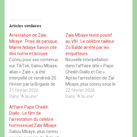
u
u
u
u
r
r
r
r
p
p
p
p
a
a
a
a
r
r
r
r
t
t
t
t
Articles similaires
a
a
a
a
g
g
g
g
e
e
e
e
Arrestation de Zale
Zale Mbaye testé positif
r
r
r
r
Mbaye : Prise de panique,
au VIH : Le célèbre tailleur
s
s
s
s
u
u
u
u
Mame Ndiaye Savon cite
Zo Baldé arrêté par les
r
r
r
r
des noms et accuse
enquêteurs
F
X
W
T
a
(
h
h
Connu pour ses contenus
Nouvelle interpellation
c
o
a
r
sur TikTok, Saliou Mbaye,
dans l’affaire dite « Pape
e
u
t
e
b
v
s
a
alias « Zale », a été
Cheikh Diallo et Cie ».
o
r
A
d
interpellé ce vendredi 20
Après l’arrestation de Zal
o
e
p
s
k
d
p
(
février par la Brigade de
Mbaye, plus connu sous le
(
a
(
o
Recherches de Keur
21 février 2026
o
n
o
sobriquet de « Zale », un
22 février 2026
u
u
s
u
v
Massar. Selon plusieurs
Dans "A la une"
autre nom bien connu du
Dans "A la une"
v
u
v
r
r
n
r
e
sources, son arrestation
paysage dakarois vient de
e
e
e
d
Affaire Pape Cheikh
s’inscrit dans le cadre de
s’ajouter à la liste des
d
n
d
a
Diallo : Le film de
a
o
a
n
l’enquête visant un
personnes entendues par
n
u
n
s
l’arrestation du célèbre
groupe lié au dossier
les enquêteurs. Il s’agit de
s
v
s
u
homosexuel Zale Mbaye
u
e
u
n
impliquant Pape Cheikh
Zo…
n
l
n
e
Saliou Mbaye, plus connu
Diallo et d’autres…
e
l
e
n