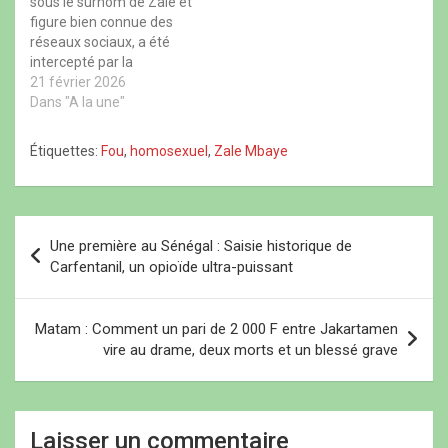
sous le surnom de Zale et
n
e
n
o
o
f
o
u
figure bien connue des
u
e
u
v
réseaux sociaux, a été
v
n
v
e
e
ê
e
l
intercepté par la
l
t
l
l
l
r
l
e
redoutable Brigade de
21 février 2026
e
e
e
f
Recherches de Keur
Dans "A la une"
f
)
f
e
e
e
n
Massar. Son arrestation
n
n
ê
s’inscrit dans le cadre
ê
ê
t
Étiquettes:
Fou
,
homosexuel
,
Zale Mbaye
t
t
r
d’une vaste opération
r
r
e
judiciaire qui continue de
e
e
)
)
)
faire tomber des noms
liés à une affaire
N
sensible…
Une première au Sénégal : Saisie historique de
a
Carfentanil, un opioïde ultra-puissant
v
i
Matam : Comment un pari de 2 000 F entre Jakartamen
vire au drame, deux morts et un blessé grave
g
a
t
Laisser un commentaire