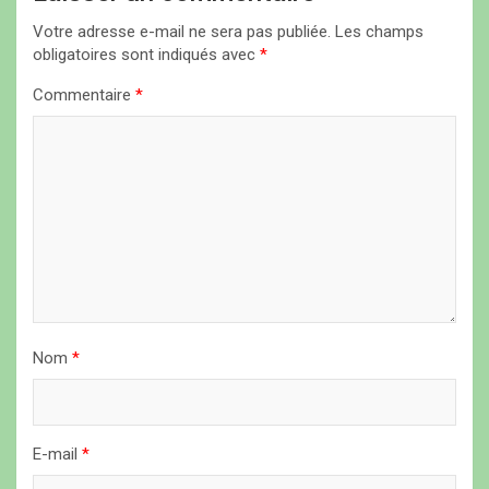
i
Votre adresse e-mail ne sera pas publiée.
Les champs
o
obligatoires sont indiqués avec
*
n
Commentaire
*
d
e
l
’
a
r
t
i
Nom
*
c
l
E-mail
*
e