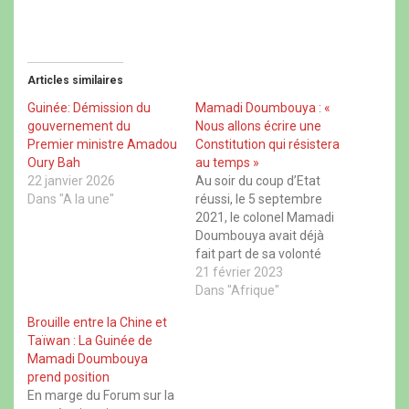
o
o
o
o
u
u
u
u
r
r
r
r
p
p
p
p
a
a
a
a
r
r
r
r
t
t
t
t
Articles similaires
a
a
a
a
g
g
g
g
e
e
e
e
Guinée: Démission du
Mamadi Doumbouya : «
r
r
r
r
gouvernement du
Nous allons écrire une
s
s
s
s
u
u
u
u
Premier ministre Amadou
Constitution qui résistera
r
r
r
r
Oury Bah
au temps »
F
X
W
T
a
(
h
h
22 janvier 2026
Au soir du coup d’Etat
c
o
a
r
Dans "A la une"
réussi, le 5 septembre
e
u
t
e
b
v
s
a
2021, le colonel Mamadi
o
r
A
d
Doumbouya avait déjà
o
e
p
s
k
d
p
(
fait part de sa volonté
(
a
(
o
o
n
o
d’apporter des
21 février 2023
u
u
s
u
v
modifications aux textes
Dans "Afrique"
v
u
v
r
r
n
r
e
régissant la République
e
e
e
d
Brouille entre la Chine et
de Guinée. Plus d’un an
d
n
d
a
Taïwan : La Guinée de
a
o
a
n
après cette déclaration,
n
u
n
s
Mamadi Doumbouya
ce souhait est en passe
s
v
s
u
prend position
u
e
u
n
de se concrétiser. Ce
n
l
n
e
En marge du Forum sur la
mardi 21 février, le…
e
l
e
n