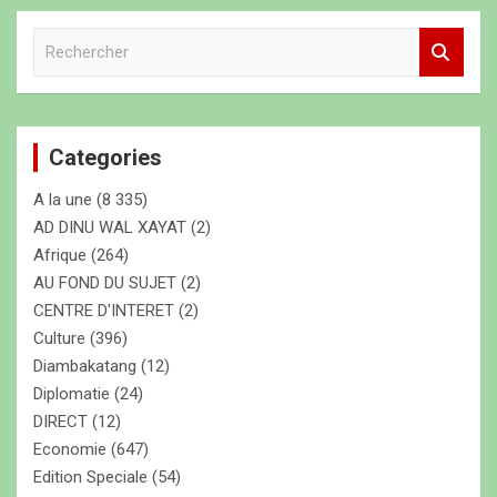
R
e
c
h
e
Categories
r
c
A la une
(8 335)
h
e
AD DINU WAL XAYAT
(2)
r
Afrique
(264)
AU FOND DU SUJET
(2)
CENTRE D'INTERET
(2)
Culture
(396)
Diambakatang
(12)
Diplomatie
(24)
DIRECT
(12)
Economie
(647)
Edition Speciale
(54)