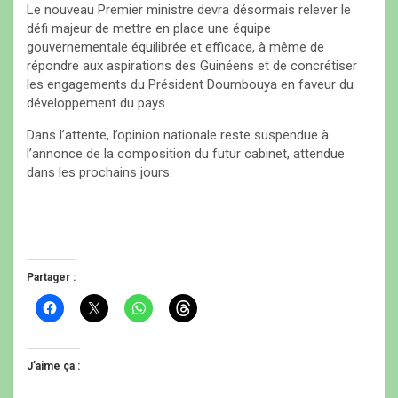
Le nouveau Premier ministre devra désormais relever le
défi majeur de mettre en place une équipe
gouvernementale équilibrée et efficace, à même de
répondre aux aspirations des Guinéens et de concrétiser
les engagements du Président Doumbouya en faveur du
développement du pays.
Dans l’attente, l’opinion nationale reste suspendue à
l’annonce de la composition du futur cabinet, attendue
dans les prochains jours.
Partager :
C
C
C
C
l
l
l
l
i
i
i
i
q
q
q
q
u
u
u
u
e
e
e
e
J’aime ça :
z
r
z
z
p
p
p
p