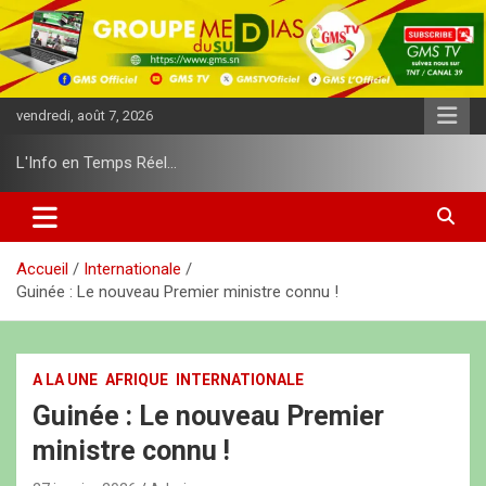
A
l
l
e
r
vendredi, août 7, 2026
a
u
L'Info en Temps Réel…
c
o
n
t
e
Accueil
Internationale
n
Guinée : Le nouveau Premier ministre connu !
u
A LA UNE
AFRIQUE
INTERNATIONALE
Guinée : Le nouveau Premier
ministre connu !