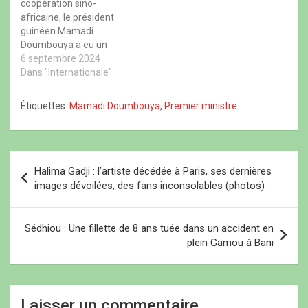
coopération sino-
n
e
n
o
o
f
o
u
africaine, le président
u
e
u
v
guinéen Mamadi
v
n
v
e
e
ê
e
l
Doumbouya a eu un
l
t
l
l
l
r
l
e
entretien avec son
6 septembre 2024
e
e
e
f
homologue chinois Xi
Dans "Internationale"
f
)
f
e
e
e
n
Jinping, dans la soirée du
n
n
ê
02 septembre 2024 au
ê
ê
t
Étiquettes:
Mamadi Doumbouya
,
Premier ministre
t
t
r
Palais du Peuple de Pékin.
r
r
e
Le chef de la junte
e
e
)
)
)
guinéenne a déclaré qu’il
était honoré de prendre
N
part…
Halima Gadji : l’artiste décédée à Paris, ses dernières
a
images dévoilées, des fans inconsolables (photos)
v
i
Sédhiou : Une fillette de 8 ans tuée dans un accident en
plein Gamou à Bani
g
a
t
Laisser un commentaire