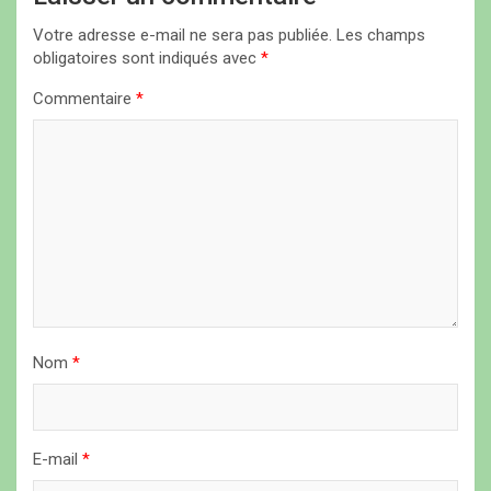
i
Votre adresse e-mail ne sera pas publiée.
Les champs
o
obligatoires sont indiqués avec
*
n
Commentaire
*
d
e
l
’
a
r
t
i
Nom
*
c
l
E-mail
*
e