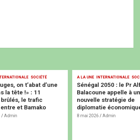
TERNATIONALE
SOCIÉTÉ
A LA UNE
INTERNATIONALE
SOC
ouges, on t’abat d’une
Sénégal 2050 : le Pr Al
s la tête !» : 11
Balacoune appelle à u
rûlés, le trafic
nouvelle stratégie de
 entre et Bamako
diplomatie économiqu
6
Admin
8 mai 2026
Admin