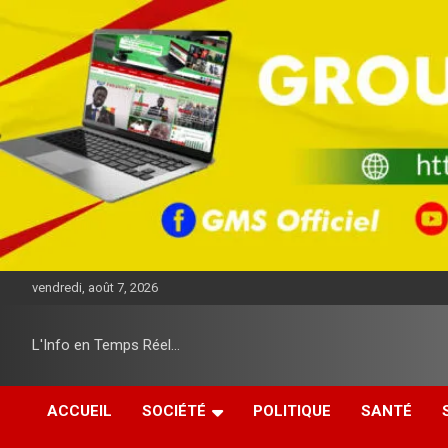
A
l
l
e
r
a
u
c
o
n
t
e
n
u
vendredi, août 7, 2026
L'Info en Temps Réel…
ACCUEIL
SOCIÉTÉ
POLITIQUE
SANTÉ