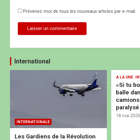
e
Prévenez-moi de tous les nouveaux articles par e-mail.
International
A LA UNE
IN
«Si tu b
balle dan
camions b
paralysé
18 mai 202
INTERNATIONALE
Les Gardiens de la Révolution