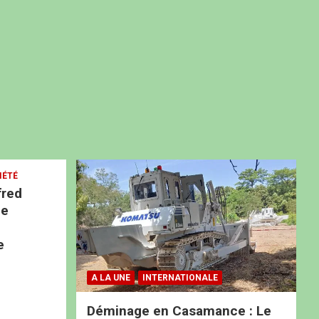
IÉTÉ
fred
ne
e
A LA UNE
INTERNATIONALE
Déminage en Casamance : Le