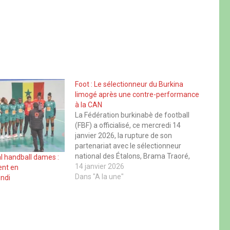
Foot : Le sélectionneur du Burkina
limogé après une contre-performance
à la CAN
La Fédération burkinabè de football
(FBF) a officialisé, ce mercredi 14
janvier 2026, la rupture de son
partenariat avec le sélectionneur
national des Étalons, Brama Traoré,
l handball dames :
ainsi qu’avec l’ensemble de son
14 janvier 2026
ent en
encadrement technique. Cette décision
Dans "A la une"
ndi
fait suite à l’analyse du parcours du
Burkina Faso lors de la Coupe d’Afrique
des…