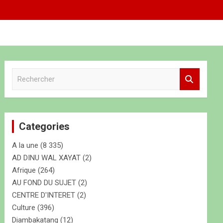
R
e
c
h
e
Categories
r
c
A la une
(8 335)
h
e
AD DINU WAL XAYAT
(2)
r
Afrique
(264)
AU FOND DU SUJET
(2)
CENTRE D'INTERET
(2)
Culture
(396)
Diambakatang
(12)