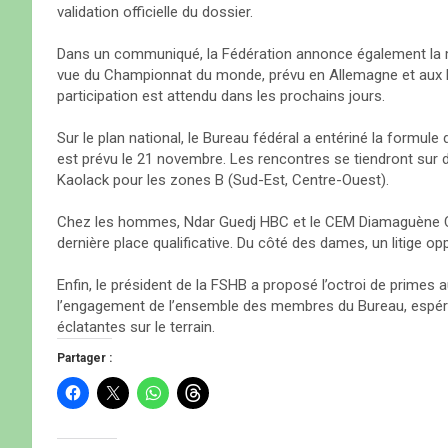
validation officielle du dossier.
Dans un communiqué, la Fédération annonce également la m
vue du Championnat du monde, prévu en Allemagne et aux Pay
participation est attendu dans les prochains jours.
Sur le plan national, le Bureau fédéral a entériné la formul
est prévu le 21 novembre. Les rencontres se tiendront sur d
Kaolack pour les zones B (Sud-Est, Centre-Ouest).
Chez les hommes, Ndar Guedj HBC et le CEM Diamaguène C
dernière place qualificative. Du côté des dames, un litige o
Enfin, le président de la FSHB a proposé l’octroi de primes 
l’engagement de l’ensemble des membres du Bureau, espéra
éclatantes sur le terrain.
Partager :
C
C
C
C
l
l
l
l
i
i
i
i
q
q
q
q
u
u
u
u