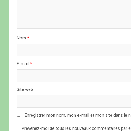
n
d
e
Nom
*
l
’
a
E-mail
*
r
t
Site web
i
c
Enregistrer mon nom, mon e-mail et mon site dans le 
l
Prévenez-moi de tous les nouveaux commentaires par e-