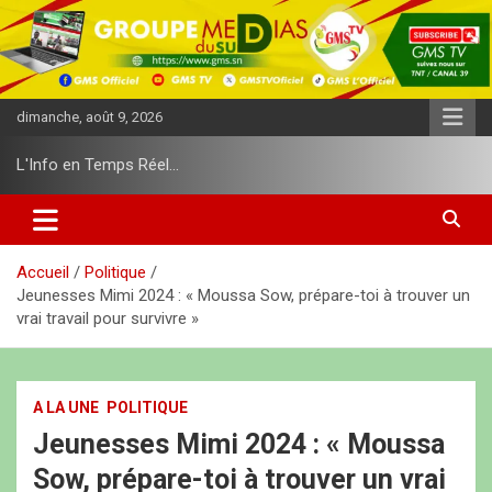
A
l
l
e
r
dimanche, août 9, 2026
a
u
L'Info en Temps Réel…
c
o
n
t
e
Accueil
Politique
n
Jeunesses Mimi 2024 : « Moussa Sow, prépare-toi à trouver un
u
vrai travail pour survivre »
A LA UNE
POLITIQUE
Jeunesses Mimi 2024 : « Moussa
Sow, prépare-toi à trouver un vrai