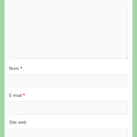
e
l
’
a
r
t
i
Nom
*
c
l
E-mail
*
e
Site web