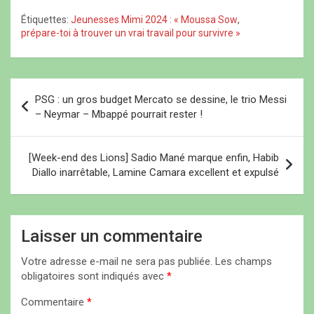
ê
ê
t
t
t
r
Étiquettes:
Jeunesses Mimi 2024 : « Moussa Sow
,
r
r
e
prépare-toi à trouver un vrai travail pour survivre »
e
e
)
)
)
N
PSG : un gros budget Mercato se dessine, le trio Messi
a
– Neymar – Mbappé pourrait rester !
v
i
[Week-end des Lions] Sadio Mané marque enfin, Habib
Diallo inarrêtable, Lamine Camara excellent et expulsé
g
a
t
Laisser un commentaire
i
Votre adresse e-mail ne sera pas publiée.
Les champs
o
obligatoires sont indiqués avec
*
n
Commentaire
*
d