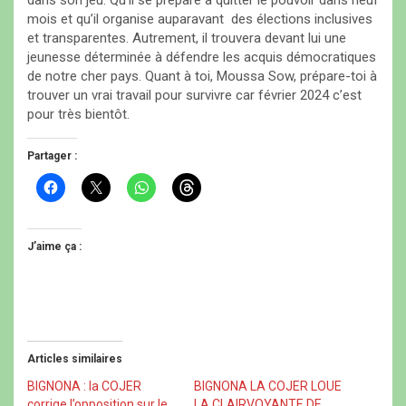
dans son jeu. Qu’il se prépare à quitter le pouvoir dans neuf
mois et qu’il organise auparavant des élections inclusives
et transparentes. Autrement, il trouvera devant lui une
jeunesse déterminée à défendre les acquis démocratiques
de notre cher pays. Quant à toi, Moussa Sow, prépare-toi à
trouver un vrai travail pour survivre car février 2024 c’est
pour très bientôt.
Partager :
C
C
C
C
l
l
l
l
i
i
i
i
q
q
q
q
u
u
u
u
e
e
e
e
J’aime ça :
z
r
z
z
p
p
p
p
o
o
o
o
u
u
u
u
r
r
r
r
p
p
p
p
a
a
a
a
r
r
r
r
t
t
t
t
Articles similaires
a
a
a
a
g
g
g
g
e
e
e
e
BIGNONA : la COJER
BIGNONA LA COJER LOUE
r
r
r
r
corrige l’opposition sur le
LA CLAIRVOYANTE DE