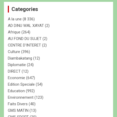
e
Categories
r
c
A la une
(8 336)
h
e
AD DINU WAL XAYAT
(2)
r
Afrique
(264)
AU FOND DU SUJET
(2)
CENTRE D'INTERET
(2)
Culture
(396)
Diambakatang
(12)
Diplomatie
(24)
DIRECT
(12)
Economie
(647)
Edition Speciale
(54)
Education
(992)
Environnement
(123)
Faits Divers
(40)
GMS MATIN
(13)