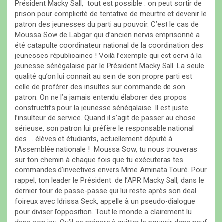
Président Macky Sall, tout est possible : on peut sortir de
prison pour complicité de tentative de meurtre et devenir le
patron des jeunesses du parti au pouvoir. C’est le cas de
Moussa Sow de Labgar qui d’ancien nervis emprisonné a
été catapulté coordinateur national de la coordination des
jeunesses républicaines ! Voilà l’exemple qui est servi à la
jeunesse sénégalaise par le Président Macky Sall. La seule
qualité qu’on lui connaît au sein de son propre parti est
celle de proférer des insultes sur commande de son
patron. On ne l’a jamais entendu élaborer des propos
constructifs pour la jeunesse sénégalaise. Il est juste
l’insulteur de service. Quand il s’agit de passer au chose
sérieuse, son patron lui préfère le responsable national
des … élèves et étudiants, actuellement député à
l’Assemblée nationale ! Moussa Sow, tu nous trouveras
sur ton chemin à chaque fois que tu exécuteras tes
commandes d’invectives envers Mme Aminata Touré. Pour
rappel, ton leader le Président de l’APR Macky Sall, dans le
dernier tour de passe-passe qui lui reste après son deal
foireux avec Idrissa Seck, appelle à un pseudo-dialogue
pour diviser l’opposition. Tout le monde a clairement lu