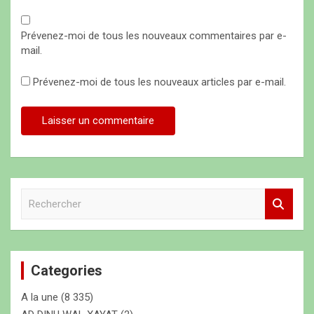
Prévenez-moi de tous les nouveaux commentaires par e-
mail.
Prévenez-moi de tous les nouveaux articles par e-mail.
R
e
c
h
e
Categories
r
c
A la une
(8 335)
h
e