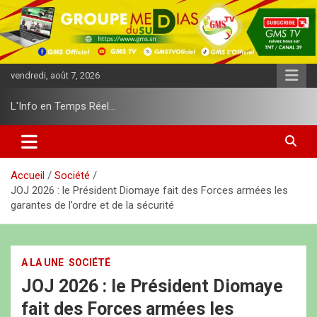
A
l
l
e
r
vendredi, août 7, 2026
a
u
L'Info en Temps Réel…
c
o
n
t
e
Accueil
Société
n
JOJ 2026 : le Président Diomaye fait des Forces armées les
u
garantes de l’ordre et de la sécurité
A LA UNE
SOCIÉTÉ
JOJ 2026 : le Président Diomaye
fait des Forces armées les