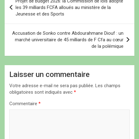
Projet de budget 2026: la Commission de lois adopte
a
les 39 milliards FCFA alloués au ministère de la
Jeunesse et des Sports
v
i
Accusation de Sonko contre Abdourahmane Diouf : un
g
marché universitaire de 45 milliards de F Cfa au cœur
a
de la polémique
t
i
Laisser un commentaire
o
n
Votre adresse e-mail ne sera pas publiée.
Les champs
obligatoires sont indiqués avec
*
d
Commentaire
*
e
l
’
a