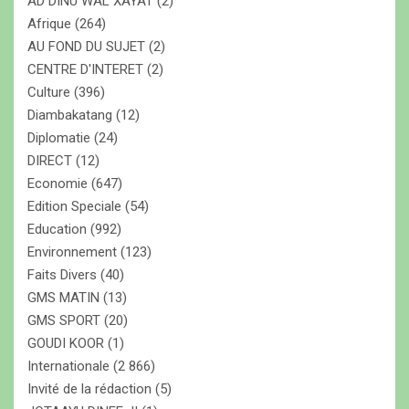
AD DINU WAL XAYAT
(2)
r
Afrique
(264)
AU FOND DU SUJET
(2)
CENTRE D'INTERET
(2)
Culture
(396)
Diambakatang
(12)
Diplomatie
(24)
DIRECT
(12)
Economie
(647)
Edition Speciale
(54)
Education
(992)
Environnement
(123)
Faits Divers
(40)
GMS MATIN
(13)
GMS SPORT
(20)
GOUDI KOOR
(1)
Internationale
(2 866)
Invité de la rédaction
(5)