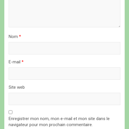
r
t
i
c
Nom
*
l
e
E-mail
*
Site web
Enregistrer mon nom, mon e-mail et mon site dans le
navigateur pour mon prochain commentaire.