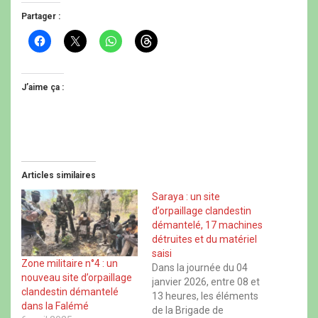
Partager :
C
C
C
C
l
l
l
l
i
i
i
i
q
q
q
q
u
u
u
u
e
e
e
e
J’aime ça :
z
r
z
z
p
p
p
p
o
o
o
o
u
u
u
u
r
r
r
r
p
p
p
p
a
a
a
a
r
r
r
r
t
t
t
t
Articles similaires
a
a
a
a
g
g
g
g
e
e
e
e
Saraya : un site
r
r
r
r
d’orpaillage clandestin
s
s
s
s
u
u
u
u
démantelé, 17 machines
r
r
r
r
détruites et du matériel
F
X
W
T
a
(
h
h
saisi
c
o
a
r
Zone militaire n°4 : un
Dans la journée du 04
e
u
t
e
nouveau site d’orpaillage
b
v
s
a
janvier 2026, entre 08 et
o
r
A
d
clandestin démantelé
13 heures, les éléments
o
e
p
s
dans la Falémé
k
d
p
(
de la Brigade de
(
a
(
o