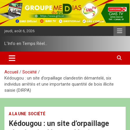
A
l
l
e
r
jeudi, août 6, 2026
a
u
L'Info en Temps Réel…
c
o
n
t
e
Accueil
Société
n
Kédougou : un site d’orpaillage clandestin démantelé, six
u
individus arrêtés et une importante quantité de bois illicite
saisie (DIRPA)
A LA UNE
SOCIÉTÉ
Kédougou : un site d’orpaillage