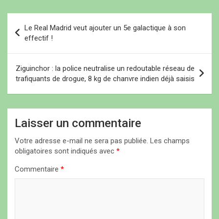
N
Le Real Madrid veut ajouter un 5e galactique à son
a
effectif !
v
i
Ziguinchor : la police neutralise un redoutable réseau de
trafiquants de drogue, 8 kg de chanvre indien déjà saisis
g
a
t
Laisser un commentaire
i
Votre adresse e-mail ne sera pas publiée.
Les champs
o
obligatoires sont indiqués avec
*
n
Commentaire
*
d
e
l