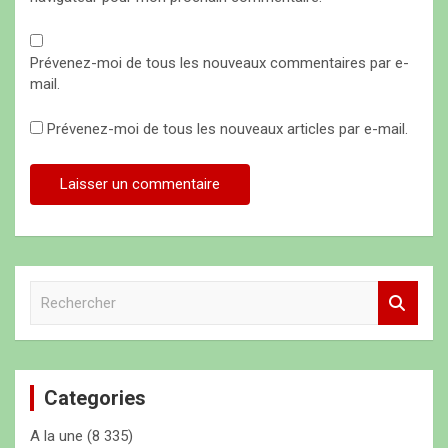
Prévenez-moi de tous les nouveaux commentaires par e-
mail.
Prévenez-moi de tous les nouveaux articles par e-mail.
R
e
c
h
e
Categories
r
c
A la une
(8 335)
h