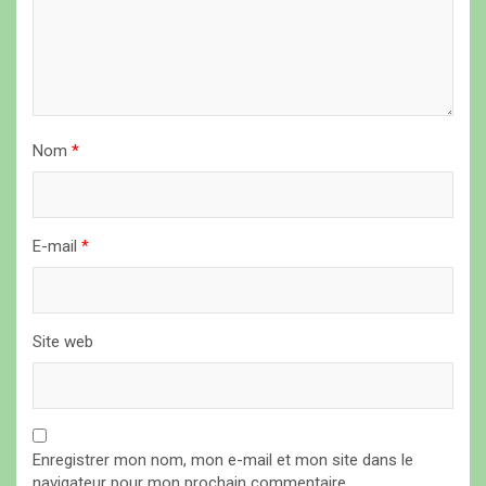
’
a
r
t
i
Nom
*
c
l
E-mail
*
e
Site web
Enregistrer mon nom, mon e-mail et mon site dans le
navigateur pour mon prochain commentaire.