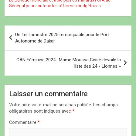
La Banque mondiale octroie plus 65 milliards FCFA au
Sénégal pour soutenir les réformes budgétaires
N
Un 1er trimestre 2025 remarquable pour le Port
a
Autonome de Dakar
v
i
CAN Féminine 2024 : Mame Moussa Cissé dévoile la
liste des 24 « Lionnes »
g
a
t
Laisser un commentaire
i
Votre adresse e-mail ne sera pas publiée.
Les champs
o
obligatoires sont indiqués avec
*
n
Commentaire
*
d