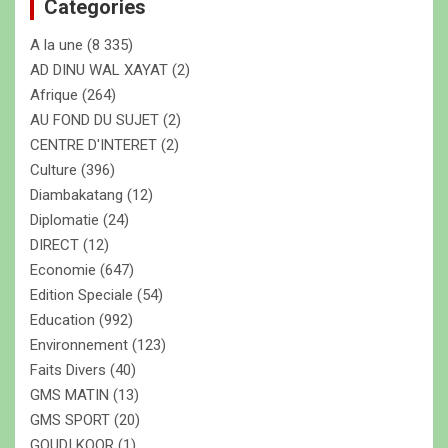
Categories
r
c
A la une
(8 335)
h
e
AD DINU WAL XAYAT
(2)
r
Afrique
(264)
AU FOND DU SUJET
(2)
CENTRE D'INTERET
(2)
Culture
(396)
Diambakatang
(12)
Diplomatie
(24)
DIRECT
(12)
Economie
(647)
Edition Speciale
(54)
Education
(992)
Environnement
(123)
Faits Divers
(40)
GMS MATIN
(13)
GMS SPORT
(20)
GOUDI KOOR
(1)