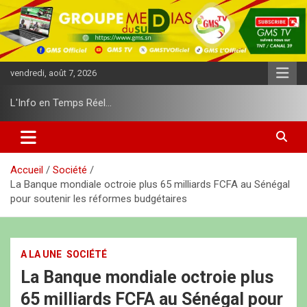
A
l
l
e
r
vendredi, août 7, 2026
a
u
L'Info en Temps Réel…
c
o
n
t
e
Accueil
Société
n
La Banque mondiale octroie plus 65 milliards FCFA au Sénégal
u
pour soutenir les réformes budgétaires
A LA UNE
SOCIÉTÉ
La Banque mondiale octroie plus
65 milliards FCFA au Sénégal pour