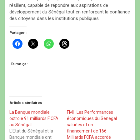
résilient, capable de répondre aux aspirations de
développement du Sénégal tout en renforçant la confiance
des citoyens dans les institutions publiques.
Partager :
C
C
C
C
l
l
l
l
i
i
i
i
q
q
q
q
u
u
u
u
e
e
e
e
J’aime ça :
z
r
z
z
p
p
p
p
o
o
o
o
u
u
u
u
r
r
r
r
p
p
p
p
a
a
a
a
r
r
r
r
t
t
t
t
Articles similaires
a
a
a
a
g
g
g
g
e
e
e
e
La Banque mondiale
FMI : Les Performances
r
r
r
r
octroie 91 milliards F CFA
économiques du Sénégal
s
s
s
s
u
u
u
u
au Sénégal
saluées et un
r
r
r
r
L’Etat du Sénégal et la
financement de 166
F
X
W
T
a
(
h
h
Banque mondiale ont
Milliards FCFA accordé