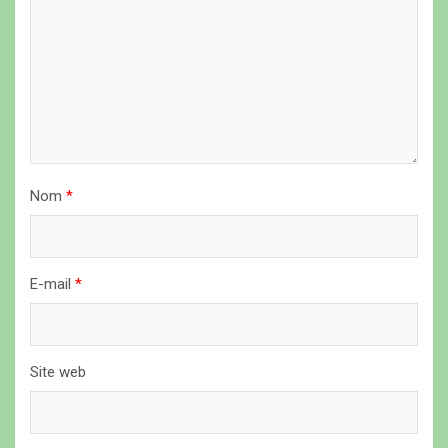
e
l
’
a
r
t
i
Nom
*
c
l
E-mail
*
e
Site web