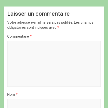
a
t
Laisser un commentaire
i
Votre adresse e-mail ne sera pas publiée.
Les champs
o
obligatoires sont indiqués avec
*
n
Commentaire
*
d
e
l
’
a
r
t
i
Nom
*
c