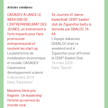
r
r
r
r
t
t
t
t
Articles similaires
a
a
a
a
g
g
g
g
e
e
e
e
CASADEV A LANCE LE
5e Journée d1 dame-
r
r
r
r
WEEK END DE
basketball: CEMT basket
s
s
s
s
u
u
u
u
L’ENTREPRENEURIAT DES
club de Ziguinchor battu à
r
r
r
r
JEUNES, un événement a
domicile par DBALOC 74-
F
X
W
T
a
(
h
h
forts impacts pour faire
64
c
o
a
r
promouvoir
L'équipe dakaroise
e
u
t
e
b
v
s
a
entrepreneuriat et
DEBALOC était ce
o
r
A
d
soutenir les start-up.
weekend end à
o
e
p
s
k
d
p
(
La plateforme de
Ziguinchor pour affronter
(
a
(
o
mobilisation économique
o
n
o
le CEMT Basket Club.
u
u
s
u
v
et sociale; CASADEV
Rencontre comptant pour
16 mars 2020
v
u
v
r
r
n
r
e
Casamance
la cinquième journée D1
Dans "Sports"
e
e
e
d
développement a lancé
féminin. Les filles
d
n
d
a
a
o
a
n
ce Jeudi 05
6 décembre 2019
d’Ibrahima Sarr n’ont pas
n
u
n
s
Décembre 2019 la
Dans "Education"
réussi la passe de trois.
s
v
s
u
u
e
u
n
première édition du
Elles se sont inclinées
n
l
n
e
Marième Sène prix
week-end de
devant une bonne équipe
e
l
e
n
Ragnée : Un leadership
n
e
n
o
l'entrepreneuriat des
visiteuse pour cette
o
f
o
u
féminin au service du
jeunes de Ziguinchor.
cinquième sortie. Voici un
u
e
u
v
monde rural
v
n
v
e
Placée sous le thème
résumé de…