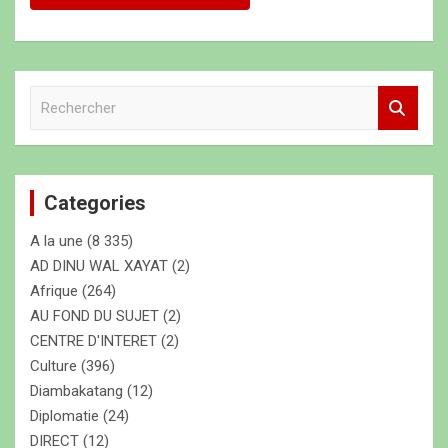
R
e
c
h
e
Categories
r
c
A la une
(8 335)
h
e
AD DINU WAL XAYAT
(2)
r
Afrique
(264)
AU FOND DU SUJET
(2)
CENTRE D'INTERET
(2)
Culture
(396)
Diambakatang
(12)
Diplomatie
(24)
DIRECT
(12)