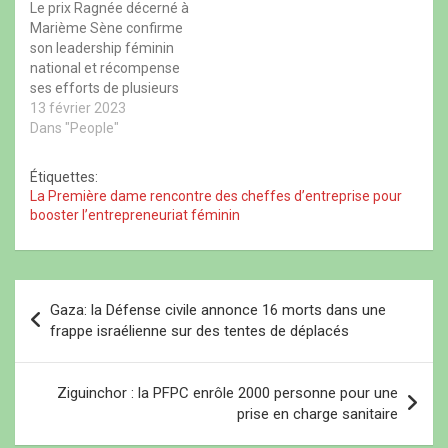
e
ê
e
l
Le prix Ragnée décerné à
‘’RÉUSSIR AU SÉNÉGAL’’,
l
t
l
l
l
r
l
e
Marième Sène confirme
l’activité qui a vu la
e
e
e
f
son leadership féminin
présence de plusieurs
f
)
f
e
e
e
n
national et récompense
acteurs a permis aux
n
n
ê
ses efforts de plusieurs
ê
ê
t
initiateurs et autres
t
t
r
années au cœur du
13 février 2023
participants d’aborder
r
r
e
monde rural. Titulaire
Dans "People"
e
e
)
plusieurs thématiques
)
)
d’un Master en gestion
sur…
logistique de l’école SUP
Étiquettes:
de LOG Paris, analyste
La Première dame rencontre des cheffes d’entreprise pour
process de profession,
booster l’entrepreneuriat féminin
PDG NELS, actrice de
développement, elle est
présidente fondatrice…
N
Gaza: la Défense civile annonce 16 morts dans une
a
frappe israélienne sur des tentes de déplacés
v
i
Ziguinchor : la PFPC enrôle 2000 personne pour une
prise en charge sanitaire
g