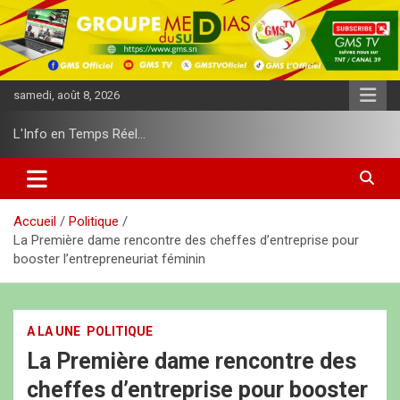
A
l
l
e
r
samedi, août 8, 2026
a
u
L'Info en Temps Réel…
c
o
n
t
e
Accueil
Politique
n
La Première dame rencontre des cheffes d’entreprise pour
u
booster l’entrepreneuriat féminin
A LA UNE
POLITIQUE
La Première dame rencontre des
cheffes d’entreprise pour booster