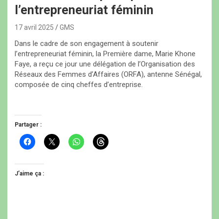
l’entrepreneuriat féminin
17 avril 2025
GMS
Dans le cadre de son engagement à soutenir
l’entrepreneuriat féminin, la Première dame, Marie Khone
Faye, a reçu ce jour une délégation de l’Organisation des
Réseaux des Femmes d’Affaires (ORFA), antenne Sénégal,
composée de cinq cheffes d’entreprise.
Partager :
C
C
C
C
l
l
l
l
i
i
i
i
q
q
q
q
u
u
u
u
e
e
e
e
J’aime ça :
z
r
z
z
p
p
p
p
o
o
o
o
u
u
u
u
r
r
r
r
p
p
p
p
a
a
a
a