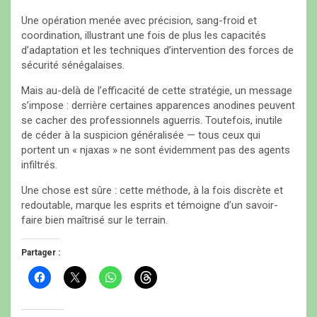
Une opération menée avec précision, sang-froid et
coordination, illustrant une fois de plus les capacités
d’adaptation et les techniques d’intervention des forces de
sécurité sénégalaises.
Mais au-delà de l’efficacité de cette stratégie, un message
s’impose : derrière certaines apparences anodines peuvent
se cacher des professionnels aguerris. Toutefois, inutile
de céder à la suspicion généralisée — tous ceux qui
portent un « njaxas » ne sont évidemment pas des agents
infiltrés.
Une chose est sûre : cette méthode, à la fois discrète et
redoutable, marque les esprits et témoigne d’un savoir-
faire bien maîtrisé sur le terrain.
Partager :
C
C
C
C
l
l
l
l
i
i
i
i
q
q
q
q
u
u
u
u