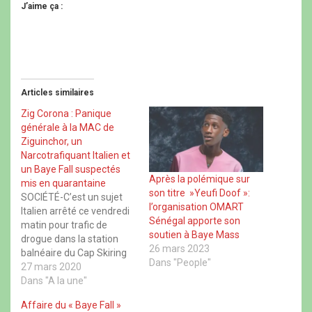
e
e
e
e
J’aime ça :
z
r
z
z
p
p
p
p
o
o
o
o
u
u
u
u
r
r
r
r
p
p
p
p
a
a
a
a
r
r
r
r
t
t
t
t
Articles similaires
a
a
a
a
g
g
g
g
e
e
e
e
Zig Corona : Panique
r
r
r
r
générale à la MAC de
s
s
s
s
u
u
u
u
Ziguinchor, un
r
r
r
r
Narcotrafiquant Italien et
F
X
W
T
a
(
h
h
un Baye Fall suspectés
c
o
a
r
Après la polémique sur
mis en quarantaine
e
u
t
e
son titre »Yeufi Doof »:
b
v
s
a
SOCIÉTÉ-C’est un sujet
o
r
A
d
l’organisation OMART
Italien arrêté ce vendredi
o
e
p
s
Sénégal apporte son
k
d
p
(
matin pour trafic de
(
a
(
o
soutien à Baye Mass
drogue dans la station
o
n
o
u
u
s
u
v
26 mars 2023
balnéaire du Cap Skiring
v
u
v
r
Dans "People"
r
n
r
e
qui a été extirpé dans
27 mars 2020
e
e
e
d
l’après-midi de la maison
Dans "A la une"
d
n
d
a
a
o
a
n
d’arrêt et de correction. Et
n
u
n
s
Affaire du « Baye Fall »
c’est la température du