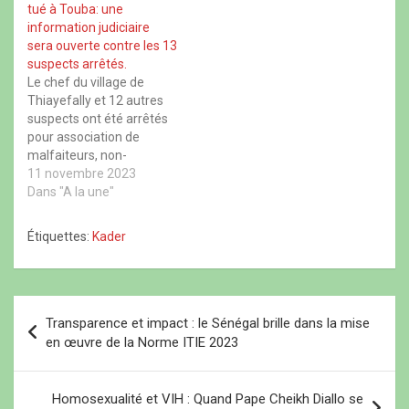
s
v
s
u
tué à Touba: une
u
e
u
n
corps de cet individu qui a
n
l
n
e
information judiciaire
attiré l’attention des
e
l
e
n
sera ouverte contre les 13
n
e
n
o
locataires de la citadelle…
o
f
o
u
suspects arrêtés.
u
e
u
v
Le chef du village de
v
n
v
e
e
ê
e
l
Thiayefally et 12 autres
l
t
l
l
l
r
l
e
suspects ont été arrêtés
e
e
e
f
pour association de
f
)
f
e
e
e
n
malfaiteurs, non-
n
n
ê
dénonciation de crime,
11 novembre 2023
ê
ê
t
t
t
r
port d'arme sans
Dans "A la une"
r
r
e
autorisation, violence et
e
e
)
)
)
voie de fait, meurtre.
Étiquettes:
Kader
Après un retour de
parquet ce vendredi, le
procureur de la
République près le
N
tribunal de Grande
Transparence et impact : le Sénégal brille dans la mise
a
instance de Diourbel…
en œuvre de la Norme ITIE 2023
v
i
Homosexualité et VIH : Quand Pape Cheikh Diallo se