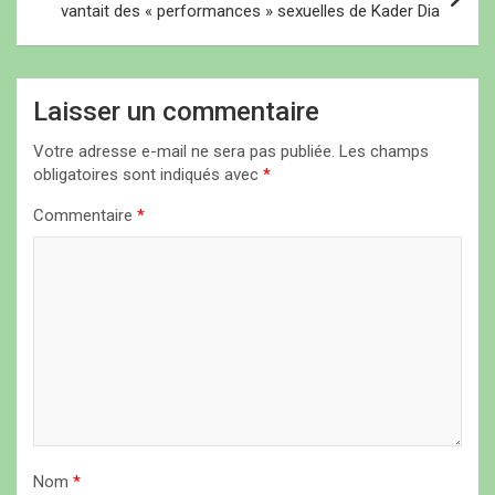
vantait des « performances » sexuelles de Kader Dia
g
a
t
Laisser un commentaire
i
Votre adresse e-mail ne sera pas publiée.
Les champs
o
obligatoires sont indiqués avec
*
n
Commentaire
*
d
e
l
’
a
r
t
i
Nom
*