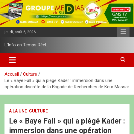
A
l
l
e
r
jeudi, août 6, 2026
a
u
L'Info en Temps Réel…
c
o
n
t
e
Accueil
Culture
n
Le « Baye Fall » qui a piégé Kader : immersion dans une
u
opération discrète de la Brigade de Recherches de Keur Massar
A LA UNE
CULTURE
Le « Baye Fall » qui a piégé Kader :
immersion dans une opération