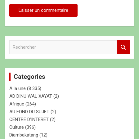
R
e
c
h
e
Categories
r
c
A la une
(8 335)
h
e
AD DINU WAL XAYAT
(2)
r
Afrique
(264)
AU FOND DU SUJET
(2)
CENTRE D'INTERET
(2)
Culture
(396)
Diambakatang
(12)