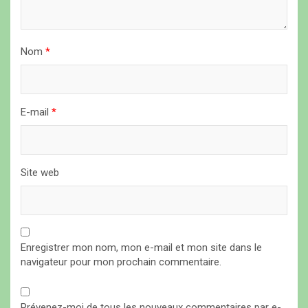
r
t
i
Nom
*
c
l
E-mail
*
e
Site web
Enregistrer mon nom, mon e-mail et mon site dans le
navigateur pour mon prochain commentaire.
Prévenez-moi de tous les nouveaux commentaires par e-