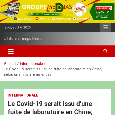
A
l
l
e
r
jeudi, août 6, 2026
a
u
L'Info en Temps Réel…
c
o
n
t
e
Accueil
Internationale
n
Le Covid-19 serait issu d’une fuite de laboratoire en Chine,
u
selon un ministère américain
INTERNATIONALE
Le Covid-19 serait issu d’une
fuite de laboratoire en Chine,