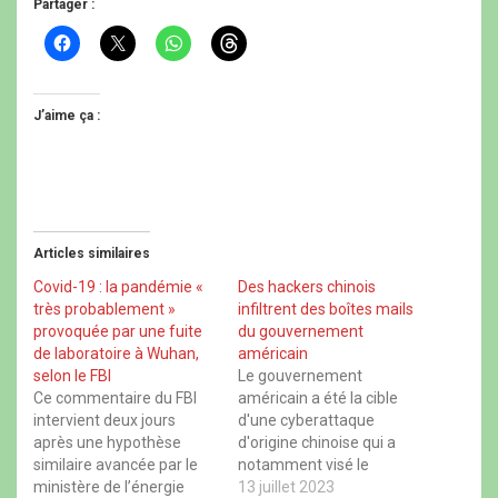
Partager :
C
C
C
C
l
l
l
l
i
i
i
i
q
q
q
q
u
u
u
u
e
e
e
e
J’aime ça :
z
r
z
z
p
p
p
p
o
o
o
o
u
u
u
u
r
r
r
r
p
p
p
p
a
a
a
a
r
r
r
r
t
t
t
t
Articles similaires
a
a
a
a
g
g
g
g
e
e
e
e
Covid-19 : la pandémie «
Des hackers chinois
r
r
r
r
très probablement »
infiltrent des boîtes mails
s
s
s
s
u
u
u
u
provoquée par une fuite
du gouvernement
r
r
r
r
de laboratoire à Wuhan,
américain
F
X
W
T
a
(
h
h
selon le FBI
Le gouvernement
c
o
a
r
Ce commentaire du FBI
américain a été la cible
e
u
t
e
b
v
s
a
intervient deux jours
d'une cyberattaque
o
r
A
d
après une hypothèse
d'origine chinoise qui a
o
e
p
s
k
d
p
(
similaire avancée par le
notamment visé le
(
a
(
o
ministère de l’énergie
o
n
o
département d'Etat, a-t-
13 juillet 2023
u