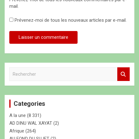
mail.
Prévenez-moi de tous les nouveaux articles par e-mail.
R
e
c
h
e
Categories
r
c
A la une
(8 331)
h
e
AD DINU WAL XAYAT
(2)
r
Afrique
(264)
AU FOND DU SUJET
(2)