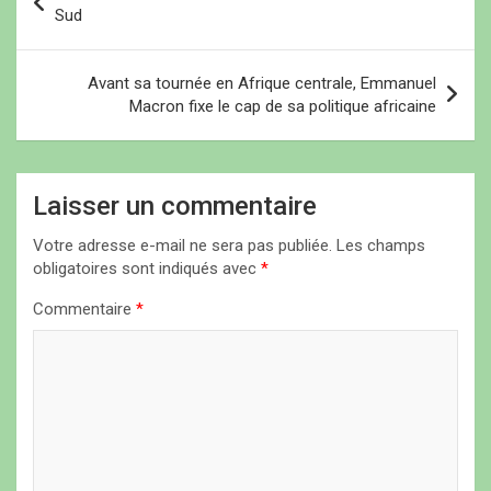
a
Sud
v
i
Avant sa tournée en Afrique centrale, Emmanuel
Macron fixe le cap de sa politique africaine
g
a
t
Laisser un commentaire
i
Votre adresse e-mail ne sera pas publiée.
Les champs
o
obligatoires sont indiqués avec
*
n
Commentaire
*
d
e
l
’
a