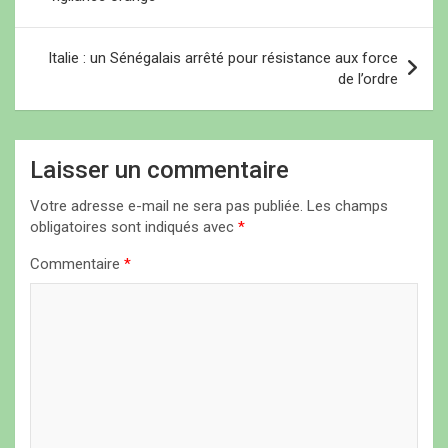
v
i
Italie : un Sénégalais arrêté pour résistance aux force
de l’ordre
g
a
t
Laisser un commentaire
i
Votre adresse e-mail ne sera pas publiée.
Les champs
o
obligatoires sont indiqués avec
*
n
Commentaire
*
d
e
l
’
a
r