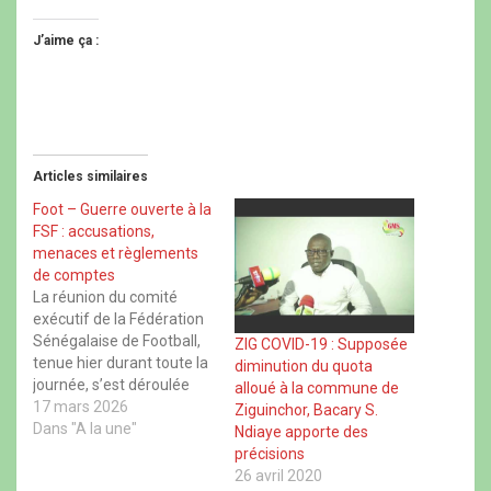
q
q
q
q
u
u
u
u
e
e
e
e
J’aime ça :
z
r
z
z
p
p
p
p
o
o
o
o
u
u
u
u
r
r
r
r
p
p
p
p
a
a
a
a
r
r
r
r
t
t
t
t
Articles similaires
a
a
a
a
g
g
g
g
e
e
e
e
Foot – Guerre ouverte à la
r
r
r
r
FSF : accusations,
s
s
s
s
u
u
u
u
menaces et règlements
r
r
r
r
de comptes
F
X
W
T
a
(
h
h
La réunion du comité
c
o
a
r
exécutif de la Fédération
e
u
t
e
b
v
s
a
Sénégalaise de Football,
ZIG COVID-19 : Supposée
o
r
A
d
tenue hier durant toute la
o
e
p
s
diminution du quota
k
d
p
(
journée, s’est déroulée
alloué à la commune de
(
a
(
o
dans un climat
17 mars 2026
o
n
o
u
Ziguinchor, Bacary S.
u
s
u
v
particulièrement tendu,
Dans "A la une"
Ndiaye apporte des
v
u
v
r
r
n
r
e
marqué par de vifs
précisions
e
e
e
d
affrontements verbaux,
26 avril 2020
d
n
d
a