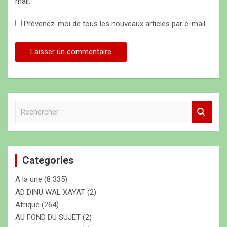
mail.
Prévenez-moi de tous les nouveaux articles par e-mail.
R
e
c
h
e
Categories
r
c
A la une
(8 335)
h
e
AD DINU WAL XAYAT
(2)
r
Afrique
(264)
AU FOND DU SUJET
(2)