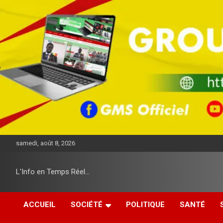
A
l
l
e
r
a
u
c
o
n
t
e
n
u
samedi, août 8, 2026
L'Info en Temps Réel…
ACCUEIL
SOCIÉTÉ
POLITIQUE
SANTÉ