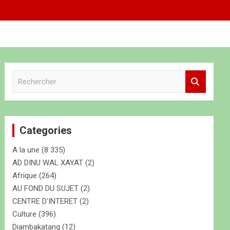
R
e
c
h
e
Categories
r
c
A la une
(8 335)
h
e
AD DINU WAL XAYAT
(2)
r
Afrique
(264)
AU FOND DU SUJET
(2)
CENTRE D'INTERET
(2)
Culture
(396)
Diambakatang
(12)