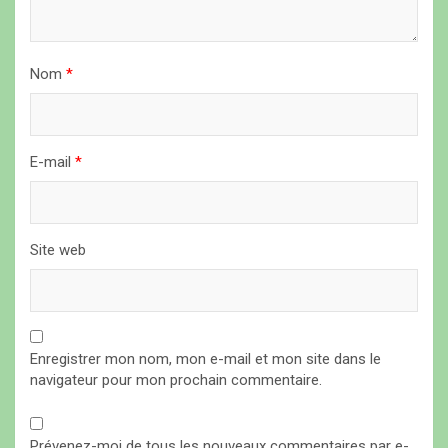
r
t
i
Nom
*
c
l
E-mail
*
e
Site web
Enregistrer mon nom, mon e-mail et mon site dans le
navigateur pour mon prochain commentaire.
Prévenez-moi de tous les nouveaux commentaires par e-