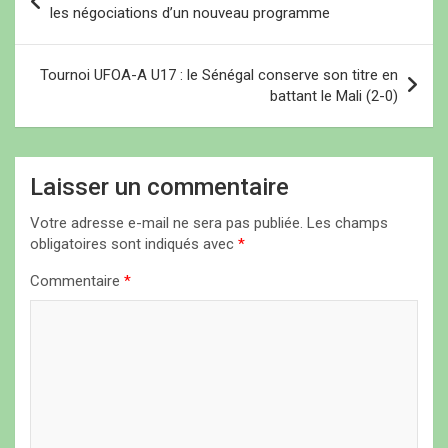
a
les négociations d’un nouveau programme
v
i
Tournoi UFOA-A U17 : le Sénégal conserve son titre en
battant le Mali (2-0)
g
a
t
Laisser un commentaire
i
Votre adresse e-mail ne sera pas publiée.
Les champs
o
obligatoires sont indiqués avec
*
n
Commentaire
*
d
e
l
’
a