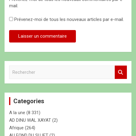
mail.
Prévenez-moi de tous les nouveaux articles par e-mail.
R
e
c
h
e
Categories
r
c
A la une
(8 331)
h
e
AD DINU WAL XAYAT
(2)
r
Afrique
(264)
AU FOND DU SUJET
(2)