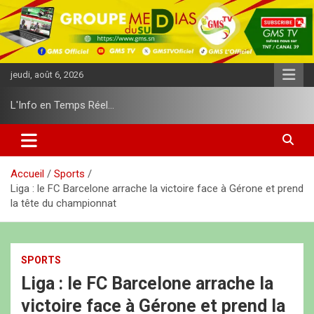
A
l
l
e
r
jeudi, août 6, 2026
a
u
L'Info en Temps Réel…
c
o
n
t
e
Accueil
Sports
n
Liga : le FC Barcelone arrache la victoire face à Gérone et prend
u
la tête du championnat
SPORTS
Liga : le FC Barcelone arrache la
victoire face à Gérone et prend la