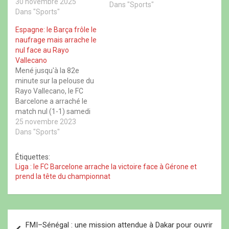
30 novembre 2025
o
n
o
capitale prend les trois
Dans "Sports"
u
u
s
u
v
Dans "Sports"
points à domicile face à
v
u
v
r
r
n
r
e
Las Palmas et passe
Espagne: le Barça frôle le
e
e
e
d
devant le Barça.
d
n
d
a
naufrage mais arrache le
a
o
a
n
Néanmoins, il reste
nul face au Rayo
n
u
n
s
deuxième du
s
v
s
u
Vallecano
u
e
u
n
championnat, avec la…
Mené jusqu'à la 82e
n
l
n
e
e
l
e
n
minute sur la pelouse du
n
e
n
o
Rayo Vallecano, le FC
o
f
o
u
u
e
u
v
Barcelone a arraché le
v
n
v
e
e
ê
e
l
match nul (1-1) samedi
l
t
l
l
lors de la 14e journée de
25 novembre 2023
l
r
l
e
e
e
e
f
Liga, et ne rassure
Dans "Sports"
f
)
f
e
toujours pas sur son
e
e
n
n
n
ê
niveau de jeu. Les
Étiquettes:
ê
ê
t
Catalans, toujours
t
t
r
Liga : le FC Barcelone arrache la victoire face à Gérone et
r
r
e
troisièmes, donnent
prend la tête du championnat
e
e
)
l'opportunité à l'Atlético
)
)
Madrid de prendre…
N
FMI–Sénégal : une mission attendue à Dakar pour ouvrir