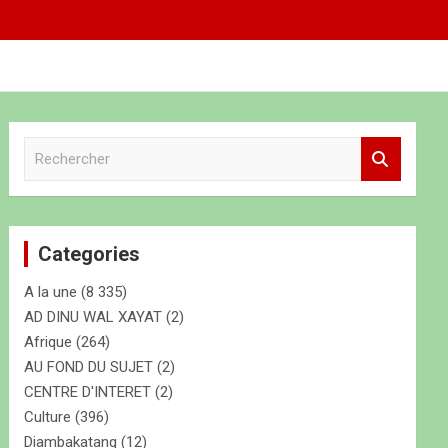
R
e
c
h
e
Categories
r
c
A la une
(8 335)
h
e
AD DINU WAL XAYAT
(2)
r
Afrique
(264)
AU FOND DU SUJET
(2)
CENTRE D'INTERET
(2)
Culture
(396)
Diambakatang
(12)