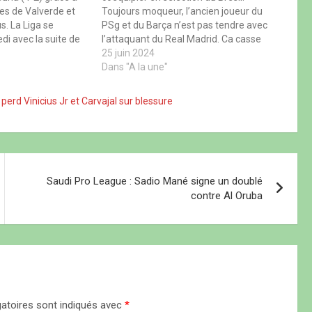
ves de Valverde et
Toujours moqueur, l’ancien joueur du
s. La Liga se
PSg et du Barça n’est pas tendre avec
di avec la suite de
l’attaquant du Real Madrid. Ca casse
Liga. Au programme,
dur dans les rangs de la Seleçao.
25 juin 2024
tre le Real Madrid,
Neymar, qui se remet actuellement
Dans "A la une"
nat, et Osasuna,
d’une grosse blessure, a taillé Vinicius
Jr. De…
 perd Vinicius Jr et Carvajal sur blessure
Saudi Pro League : Sadio Mané signe un doublé
contre Al Oruba
atoires sont indiqués avec
*