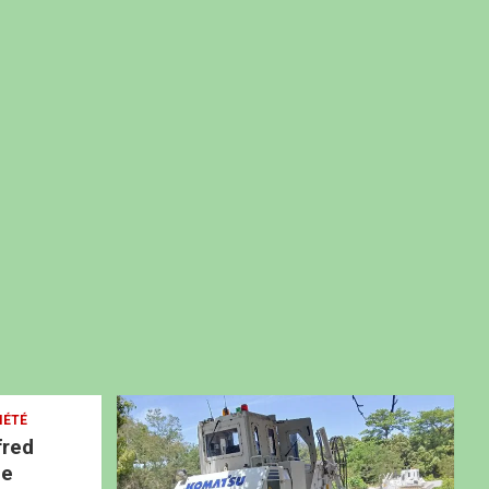
IÉTÉ
fred
ne