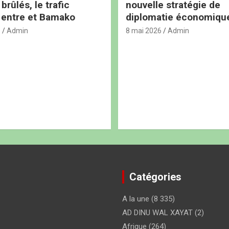
rûlés, le trafic
nouvelle stratégie de
 entre et Bamako
diplomatie économiqu
6
Admin
8 mai 2026
Admin
Catégories
A la une
(8 335)
AD DINU WAL XAYAT
(2)
Afrique
(264)