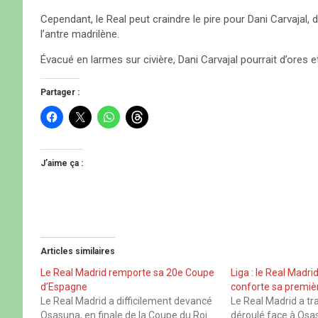
Cependant, le Real peut craindre le pire pour Dani Carvajal, d
l’antre madrilène.
Évacué en larmes sur civière, Dani Carvajal pourrait d’ores e
Partager :
C
C
C
C
l
l
l
l
i
i
i
i
q
q
q
q
u
u
u
u
e
e
e
e
J’aime ça :
z
r
z
z
p
p
p
p
o
o
o
o
u
u
u
u
r
r
r
r
p
p
p
p
a
a
a
a
r
r
r
r
t
t
t
t
Articles similaires
a
a
a
a
g
g
g
g
e
e
e
e
Le Real Madrid remporte sa 20e Coupe
Liga : le Real Madr
r
r
r
r
d’Espagne
conforte sa premiè
s
s
s
s
u
u
u
u
Le Real Madrid a difficilement devancé
Le Real Madrid a tr
r
r
r
r
Osasuna, en finale de la Coupe du Roi
déroulé face à Osa