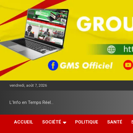
A
l
l
e
r
a
u
c
o
n
t
e
n
u
vendredi, août 7, 2026
L'Info en Temps Réel…
ACCUEIL
SOCIÉTÉ
POLITIQUE
SANTÉ