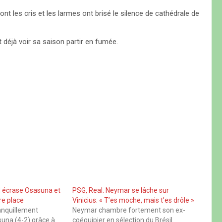
ont les cris et les larmes ont brisé le silence de cathédrale de
t déjà voir sa saison partir en fumée.
id écrase Osasuna et
PSG, Real. Neymar se lâche sur
re place
Vinicius: « T’es moche, mais t’es drôle »
anquillement
Neymar chambre fortement son ex-
suna (4-2) grâce à
coéquipier en sélection du Brésil.