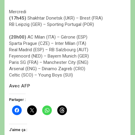
Mercredi
(17h45)
Shakhtar Donetsk (UKR) – Brest (FRA)
RB Leipzig (GER) – Sporting Portugal (POR)
(20h00)
AC Milan (ITA) – Gérone (ESP)
Sparta Prague (CZE) – Inter Milan (ITA)
Real Madrid (ESP) – RB Salzbourg (AUT)
Feyenoord (NED) – Bayern Munich (GER)
Paris SG (FRA) – Manchester City (ENG)
Arsenal (ENG) – Dinamo Zagreb (CRO)
Celtic (SCO) – Young Boys (SUI)
Avec AFP
Partager :
C
C
C
C
l
l
l
l
i
i
i
i
q
q
q
q
u
u
u
u
e
e
e
e
J’aime ça :
z
r
z
z