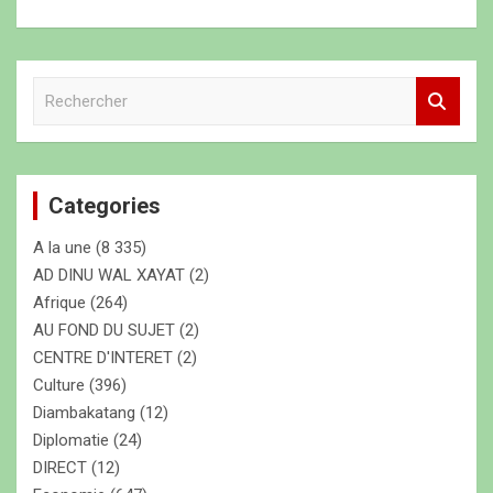
R
e
c
h
e
Categories
r
c
A la une
(8 335)
h
e
AD DINU WAL XAYAT
(2)
r
Afrique
(264)
AU FOND DU SUJET
(2)
CENTRE D'INTERET
(2)
Culture
(396)
Diambakatang
(12)
Diplomatie
(24)
DIRECT
(12)