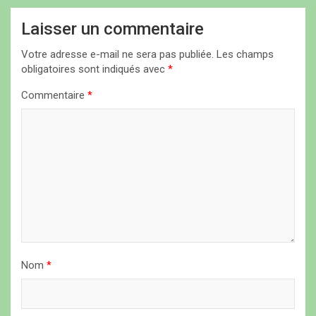
t
Laisser un commentaire
i
Votre adresse e-mail ne sera pas publiée.
Les champs
o
obligatoires sont indiqués avec
*
n
Commentaire
*
d
e
l
’
a
r
t
i
Nom
*
c
l