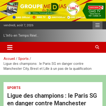
A
l
l
e
r
vendredi, août 7, 2026
a
u
L'Info en Temps Réel…
c
o
n
t
e
Accueil
Sports
n
Ligue des champions : le Paris SG en danger contre
u
Manchester City, Brest et Lille à un pas de la qualification
SPORTS
Ligue des champions : le Paris SG
en danger contre Manchester