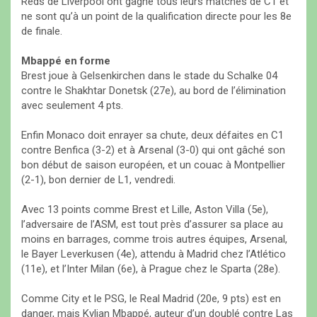
Reds de Liverpool ont gagné tous leurs matches de C1 et
ne sont qu’à un point de la qualification directe pour les 8e
de finale.
Mbappé en forme
Brest joue à Gelsenkirchen dans le stade du Schalke 04
contre le Shakhtar Donetsk (27e), au bord de l’élimination
avec seulement 4 pts.
Enfin Monaco doit enrayer sa chute, deux défaites en C1
contre Benfica (3-2) et à Arsenal (3-0) qui ont gâché son
bon début de saison européen, et un couac à Montpellier
(2-1), bon dernier de L1, vendredi.
Avec 13 points comme Brest et Lille, Aston Villa (5e),
l’adversaire de l’ASM, est tout près d’assurer sa place au
moins en barrages, comme trois autres équipes, Arsenal,
le Bayer Leverkusen (4e), attendu à Madrid chez l’Atlético
(11e), et l’Inter Milan (6e), à Prague chez le Sparta (28e).
Comme City et le PSG, le Real Madrid (20e, 9 pts) est en
danger, mais Kylian Mbappé, auteur d’un doublé contre Las