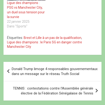
n
l
n
e
Ligue des champions :
e
l
e
n
n
e
n
o
PSG vs Manchester City,
o
f
o
u
u
e
u
v
un duel sous tension pour
v
n
v
e
la survie
e
ê
e
l
l
t
l
l
22 janvier 2025
l
r
l
e
Dans "Sports"
e
e
e
f
f
)
f
e
e
e
n
n
n
ê
Étiquettes:
Brest et Lille à un pas de la qualification
,
ê
ê
t
Ligue des champions : le Paris SG en danger contre
t
t
r
r
r
e
Manchester City
e
e
)
)
)
N
Donald Trump limoge 4 responsables gouvernementaux
a
dans un message sur le réseau Truth Social
v
i
TENNIS : contestations contre l’Assemblée générale
élective de la Fédération Sénégalaise de Tennis
g
a