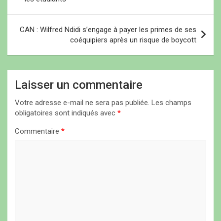
adressée par le président
v
américain Joe Biden au…
i
CAN : Wilfred Ndidi s’engage à payer les primes de ses
coéquipiers après un risque de boycott
g
a
t
Laisser un commentaire
i
Votre adresse e-mail ne sera pas publiée.
Les champs
o
obligatoires sont indiqués avec
*
n
Commentaire
*
d
e
l
’
a
r