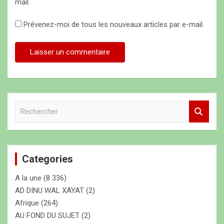
mail.
Prévenez-moi de tous les nouveaux articles par e-mail.
R
e
c
h
e
Categories
r
c
A la une
(8 336)
h
e
AD DINU WAL XAYAT
(2)
r
Afrique
(264)
AU FOND DU SUJET
(2)