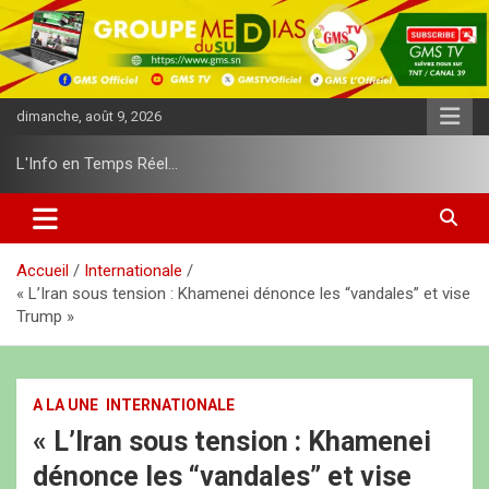
A
l
l
e
r
dimanche, août 9, 2026
a
u
L'Info en Temps Réel…
c
o
n
t
e
Accueil
Internationale
n
« L’Iran sous tension : Khamenei dénonce les “vandales” et vise
u
Trump »
A LA UNE
INTERNATIONALE
« L’Iran sous tension : Khamenei
dénonce les “vandales” et vise