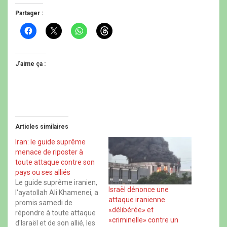
Partager :
C
C
C
C
l
l
l
l
i
i
i
i
q
q
q
q
u
u
u
u
e
e
e
e
J’aime ça :
z
r
z
z
p
p
p
p
o
o
o
o
u
u
u
u
r
r
r
r
p
p
p
p
a
a
a
a
r
r
r
r
t
t
t
t
Articles similaires
a
a
a
a
g
g
g
g
e
e
e
e
Iran: le guide suprême
r
r
r
r
menace de riposter à
s
s
s
s
u
u
u
u
toute attaque contre son
r
r
r
r
pays ou ses alliés
F
X
W
T
a
(
h
h
Le guide suprême iranien,
c
o
a
r
Israël dénonce une
l'ayatollah Ali Khamenei, a
e
u
t
e
attaque iranienne
b
v
s
a
promis samedi de
o
r
A
d
«délibérée» et
répondre à toute attaque
o
e
p
s
«criminelle» contre un
k
d
p
(
d'Israël et de son allié, les