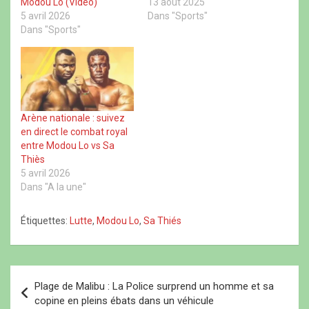
Modou Lô (Vidéo)
13 août 2025
o
e
p
s
5 avril 2026
Dans "Sports"
k
d
p
(
(
a
(
o
Dans "Sports"
o
n
o
u
u
s
u
v
v
u
v
r
r
n
r
e
e
e
e
d
d
n
d
a
a
o
a
n
n
u
n
s
s
v
s
u
u
e
u
n
Arène nationale : suivez
n
l
n
e
en direct le combat royal
e
l
e
n
n
e
n
o
entre Modou Lo vs Sa
o
f
o
u
u
e
u
v
Thiès
v
n
v
e
5 avril 2026
e
ê
e
l
l
t
l
l
Dans "A la une"
l
r
l
e
e
e
e
f
f
)
f
e
Étiquettes:
Lutte
,
Modou Lo
,
Sa Thiés
e
e
n
n
n
ê
ê
ê
t
t
t
r
r
r
e
e
e
)
N
)
)
Plage de Malibu : La Police surprend un homme et sa
a
copine en pleins ébats dans un véhicule