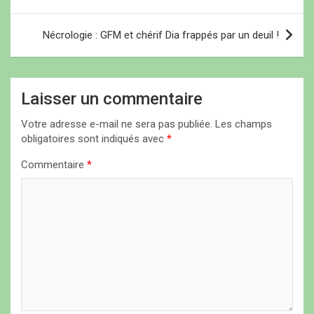
v
i
Nécrologie : GFM et chérif Dia frappés par un deuil !
g
a
Laisser un commentaire
t
i
Votre adresse e-mail ne sera pas publiée.
Les champs
obligatoires sont indiqués avec
*
o
n
Commentaire
*
d
e
l
’
a
r