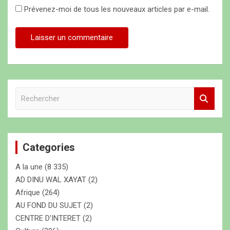
Prévenez-moi de tous les nouveaux articles par e-mail.
R
e
c
h
e
Categories
r
c
A la une
(8 335)
h
e
AD DINU WAL XAYAT
(2)
r
Afrique
(264)
AU FOND DU SUJET
(2)
CENTRE D'INTERET
(2)