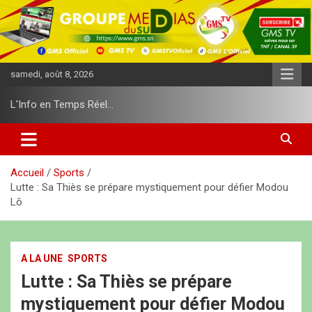
A
l
l
e
r
samedi, août 8, 2026
a
u
L'Info en Temps Réel…
c
o
n
t
e
Accueil
Sports
n
Lutte : Sa Thiès se prépare mystiquement pour défier Modou
u
Lô
A LA UNE
SPORTS
Lutte : Sa Thiès se prépare
mystiquement pour défier Modou