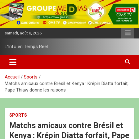
A
l
l
e
r
samedi, août 8, 2026
a
u
L'Info en Temps Réel…
c
o
n
t
e
Accueil
Sports
n
Matchs amicaux contre Brésil et Kenya : Krépin Diatta forfait,
u
Pape Thiaw donne les raisons
SPORTS
Matchs amicaux contre Brésil et
Kenya : Krépin Diatta forfait, Pape