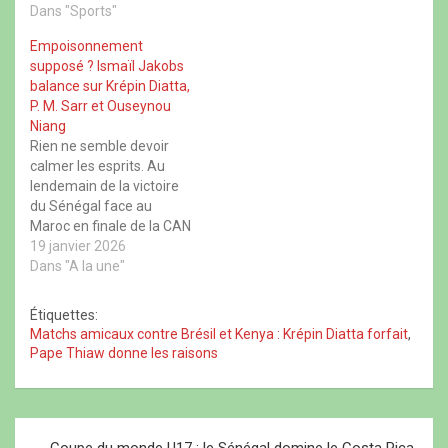
u
s
u
v
Dans "Sports"
v
u
v
r
r
n
r
e
Empoisonnement
e
e
e
d
d
n
d
a
supposé ? Ismaïl Jakobs
a
o
a
n
balance sur Krépin Diatta,
n
u
n
s
s
v
s
u
P. M. Sarr et Ouseynou
u
e
u
n
Niang
n
l
n
e
e
l
e
n
Rien ne semble devoir
n
e
n
o
calmer les esprits. Au
o
f
o
u
u
e
u
v
lendemain de la victoire
v
n
v
e
e
ê
e
l
du Sénégal face au
l
t
l
l
Maroc en finale de la CAN
l
r
l
e
e
e
e
f
2025, acquise au terme
19 janvier 2026
f
)
f
e
d’un scénario pour le
Dans "A la une"
e
e
n
n
n
ê
moins chaotique, de
ê
ê
t
nouveaux éléments
t
t
r
Étiquettes:
r
r
e
viennent éclairer les
Matchs amicaux contre Brésil et Kenya : Krépin Diatta forfait
,
e
e
)
conditions troubles de
)
)
Pape Thiaw donne les raisons
l’avant-match vécues par
les Lions de la Teranga à…
N