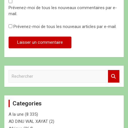
Prévenez-moi de tous les nouveaux commentaires par e-
mail.
Prévenez-moi de tous les nouveaux articles par e-mail.
R
e
c
h
e
Categories
r
c
A la une
(8 335)
h
e
AD DINU WAL XAYAT
(2)
r