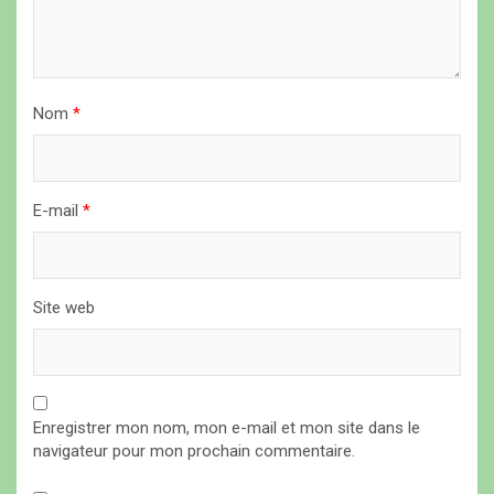
r
t
i
Nom
*
c
l
e
E-mail
*
Site web
Enregistrer mon nom, mon e-mail et mon site dans le
navigateur pour mon prochain commentaire.