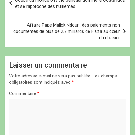
Coupe du monde U17 : le Sénégal domine le Costa Rica
a
et se rapproche des huitièmes
v
i
Affaire Pape Malick Ndour : des paiements non
documentés de plus de 2,7 milliards de F Cfa au cœur
g
du dossier
a
t
i
Laisser un commentaire
o
Votre adresse e-mail ne sera pas publiée.
Les champs
n
obligatoires sont indiqués avec
*
d
Commentaire
*
e
l
’
a