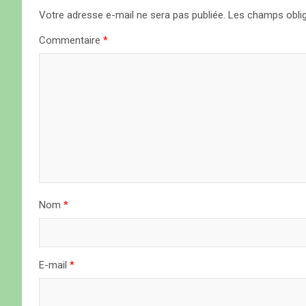
)
)
a
Votre adresse e-mail ne sera pas publiée.
Les champs oblig
Commentaire
*
t
i
o
n
d
e
Nom
*
l
’
a
E-mail
*
r