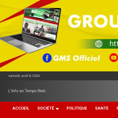
A
l
l
e
r
a
u
c
o
n
t
e
n
u
samedi, août 8, 2026
L'Info en Temps Réel…
ACCUEIL
SOCIÉTÉ
POLITIQUE
SANTÉ