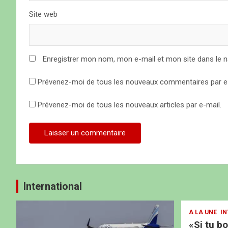
t
Site web
i
c
Enregistrer mon nom, mon e-mail et mon site dans le 
l
Prévenez-moi de tous les nouveaux commentaires par e-
e
Prévenez-moi de tous les nouveaux articles par e-mail.
International
A LA UNE
IN
«Si tu b