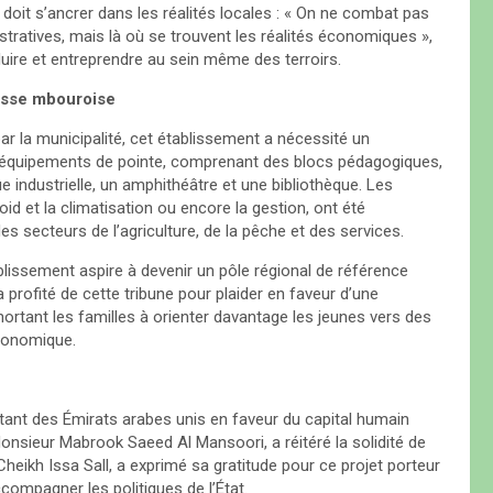
oit s’ancrer dans les réalités locales : « On ne combat pas
tratives, mais là où se trouvent les réalités économiques »,
oduire et entreprendre au sein même des terroirs.
nesse mbouroise
ar la municipalité, cet établissement a nécessité un
d’équipements de pointe, comprenant des blocs pédagogiques,
e industrielle, un amphithéâtre et une bibliothèque. Les
oid et la climatisation ou encore la gestion, ont été
 secteurs de l’agriculture, de la pêche et des services.
blissement aspire à devenir un pôle régional de référence
a profité de cette tribune pour plaider en faveur d’une
hortant les familles à orienter davantage les jeunes vers des
économique.
tant des Émirats arabes unis en faveur du capital humain
onsieur Mabrook Saeed Al Mansoori, a réitéré la solidité de
Cheikh Issa Sall, a exprimé sa gratitude pour ce projet porteur
compagner les politiques de l’État.