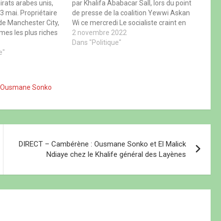
irats arabes unis,
par Khalifa Ababacar Sall, lors du point
3 mai. Propriétaire
de presse de la coalition Yewwi Askan
 de Manchester City,
Wi ce mercredi Le socialiste craint en
mmes les plus riches
effet le pire pour ce jeudi 03 novembre,
2 novembre 2022
halifa ben Zayed
jour de convocation de Ousmane
Dans "Politique"
ident des Émirats
e"
Sonko au tribunal…
rt vendredi 13 mai.
Ousmane Sonko
DIRECT – Cambérène : Ousmane Sonko et El Malick
Ndiaye chez le Khalife général des Layènes