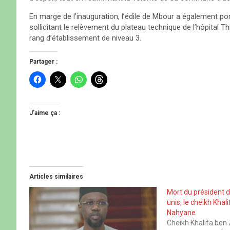
En marge de l’inauguration, l’édile de Mbour a également po
sollicitant le relèvement du plateau technique de l’hôpit
rang d’établissement de niveau 3.
Partager :
C
C
C
C
l
l
l
l
i
i
i
i
q
q
q
q
u
u
u
u
e
e
e
e
J’aime ça :
z
r
z
z
p
p
p
p
o
o
o
o
u
u
u
u
r
r
r
r
p
p
p
p
a
a
a
a
r
r
r
r
t
t
t
t
Articles similaires
a
a
a
a
g
g
g
g
e
e
e
e
Mort du président 
r
r
r
r
unis, le cheikh Khal
s
s
s
s
u
u
u
u
Nahyane
r
r
r
r
Cheikh Khalifa ben
F
X
W
T