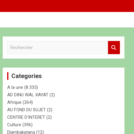
R
e
c
h
e
Categories
r
c
A la une
(8 335)
h
e
AD DINU WAL XAYAT
(2)
r
Afrique
(264)
AU FOND DU SUJET
(2)
CENTRE D'INTERET
(2)
Culture
(396)
Diambakatang
(12)