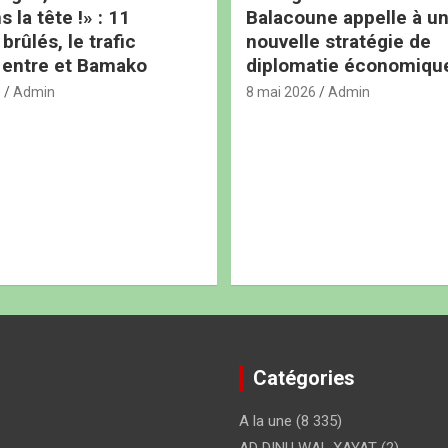
s la tête !» : 11
Balacoune appelle à u
rûlés, le trafic
nouvelle stratégie de
 entre et Bamako
diplomatie économiqu
6
Admin
8 mai 2026
Admin
Catégories
A la une
(8 335)
AD DINU WAL XAYAT
(2)