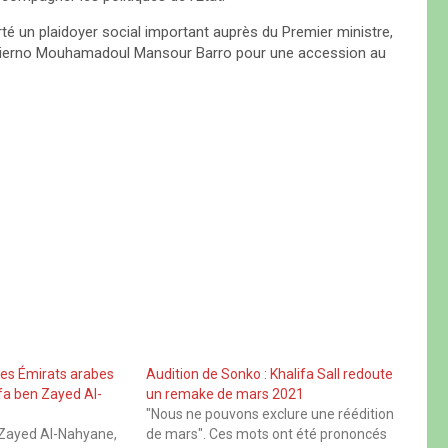
rté un plaidoyer social important auprès du Premier ministre,
al Thierno Mouhamadoul Mansour Barro pour une accession au
des Émirats arabes
Audition de Sonko : Khalifa Sall redoute
ifa ben Zayed Al-
un remake de mars 2021
"Nous ne pouvons exclure une réédition
 Zayed Al-Nahyane,
de mars". Ces mots ont été prononcés