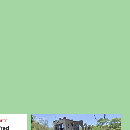
IÉTÉ
fred