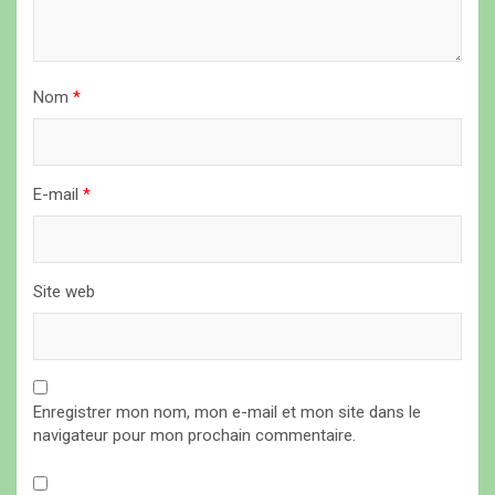
r
t
i
Nom
*
c
l
E-mail
*
e
Site web
Enregistrer mon nom, mon e-mail et mon site dans le
navigateur pour mon prochain commentaire.