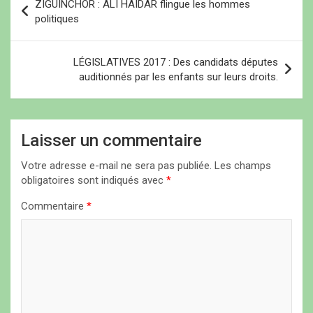
le…
ZIGUINCHOR : ALI HAIDAR flingue les hommes
a
politiques
v
i
LÉGISLATIVES 2017 : Des candidats députes
auditionnés par les enfants sur leurs droits.
g
a
t
Laisser un commentaire
i
Votre adresse e-mail ne sera pas publiée.
Les champs
o
obligatoires sont indiqués avec
*
n
Commentaire
*
d
e
l
’
a