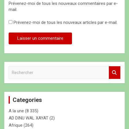
Prévenez-moi de tous les nouveaux commentaires par e-
mail.
Prévenez-moi de tous les nouveaux articles par e-mail.
R
e
c
h
e
Categories
r
c
A la une
(8 335)
h
e
AD DINU WAL XAYAT
(2)
r
Afrique
(264)