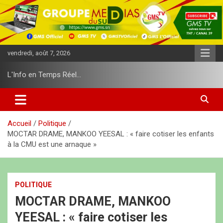
A
l
l
e
r
vendredi, août 7, 2026
a
u
L'Info en Temps Réel…
c
o
n
t
e
Accueil
Politique
n
MOCTAR DRAME, MANKOO YEESAL : « faire cotiser les enfants
u
à la CMU est une arnaque »
POLITIQUE
MOCTAR DRAME, MANKOO
YEESAL : « faire cotiser les