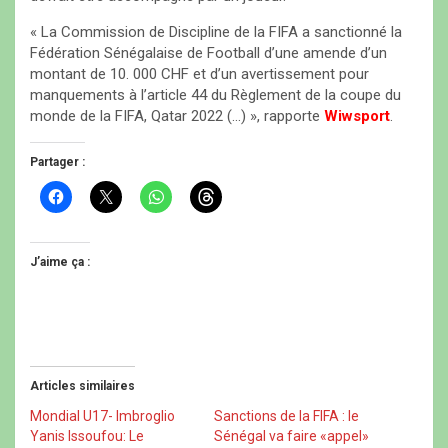
« La Commission de Discipline de la FIFA a sanctionné la
Fédération Sénégalaise de Football d’une amende d’un
montant de 10. 000 CHF et d’un avertissement pour
manquements à l’article 44 du Règlement de la coupe du
monde de la FIFA, Qatar 2022 (…) », rapporte
Wiwsport
.
Partager :
C
C
C
C
l
l
l
l
i
i
i
i
q
q
q
q
u
u
u
u
e
e
e
e
J’aime ça :
z
r
z
z
p
p
p
p
o
o
o
o
u
u
u
u
r
r
r
r
p
p
p
p
a
a
a
a
r
r
r
r
t
t
t
t
Articles similaires
a
a
a
a
g
g
g
g
e
e
e
e
Mondial U17- Imbroglio
Sanctions de la FIFA : le
r
r
r
r
Yanis Issoufou: Le
Sénégal va faire «appel»
s
s
s
s