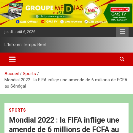
A
l
l
e
r
jeudi, août 6, 2026
a
u
L'Info en Temps Réel…
c
o
n
t
e
Accueil
Sports
n
Mondial 2022 : la FIFA inflige une amende de 6 millions de FCFA
u
au Sénégal
SPORTS
Mondial 2022 : la FIFA inflige une
amende de 6 millions de FCFA au