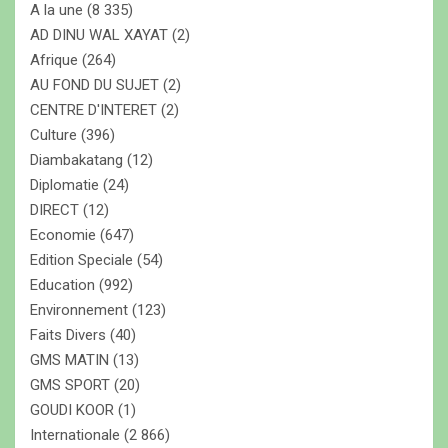
A la une
(8 335)
h
e
AD DINU WAL XAYAT
(2)
r
Afrique
(264)
AU FOND DU SUJET
(2)
CENTRE D'INTERET
(2)
Culture
(396)
Diambakatang
(12)
Diplomatie
(24)
DIRECT
(12)
Economie
(647)
Edition Speciale
(54)
Education
(992)
Environnement
(123)
Faits Divers
(40)
GMS MATIN
(13)
GMS SPORT
(20)
GOUDI KOOR
(1)
Internationale
(2 866)