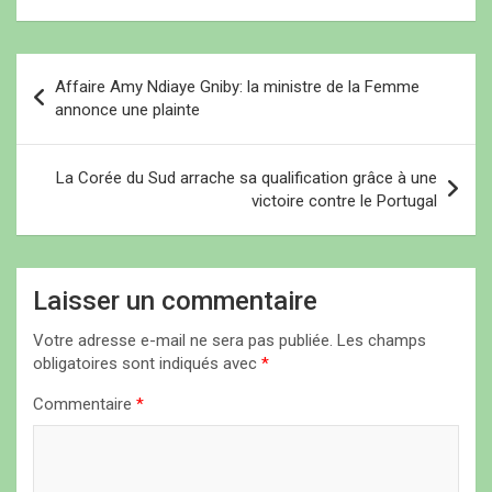
ê
ê
t
t
t
r
FIFA ne s’appliquera pas
r
r
e
pour la réception du Bénin
e
e
)
)
)
le 4 juin…
N
Affaire Amy Ndiaye Gniby: la ministre de la Femme
a
annonce une plainte
v
i
La Corée du Sud arrache sa qualification grâce à une
victoire contre le Portugal
g
a
t
Laisser un commentaire
i
Votre adresse e-mail ne sera pas publiée.
Les champs
o
obligatoires sont indiqués avec
*
n
Commentaire
*
d
e