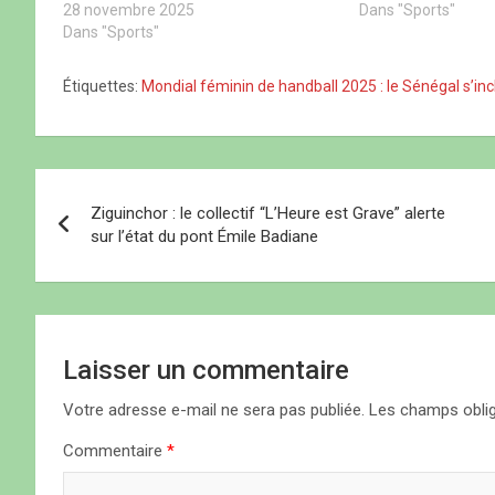
u
s
u
v
28 novembre 2025
Dans "Sports"
v
u
v
r
r
n
r
e
Dans "Sports"
e
e
e
d
d
n
d
a
a
o
a
n
Étiquettes:
Mondial féminin de handball 2025 : le Sénégal s’incl
n
u
n
s
s
v
s
u
u
e
u
n
n
l
n
e
e
l
e
n
n
e
n
o
o
f
o
u
N
u
e
u
v
v
n
v
e
Ziguinchor : le collectif “L’Heure est Grave” alerte
e
ê
e
l
a
l
t
l
l
sur l’état du pont Émile Badiane
l
r
l
e
e
e
e
f
v
f
)
f
e
e
e
n
n
n
ê
i
ê
ê
t
t
t
r
r
r
e
e
e
)
g
Laisser un commentaire
)
)
a
Votre adresse e-mail ne sera pas publiée.
Les champs oblig
Commentaire
*
t