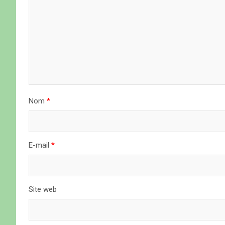
i
o
n
d
e
Nom
*
l
’
a
E-mail
*
r
t
Site web
i