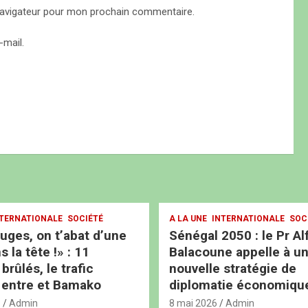
navigateur pour mon prochain commentaire.
mail.
TERNATIONALE
SOCIÉTÉ
A LA UNE
INTERNATIONALE
SOC
ouges, on t’abat d’une
Sénégal 2050 : le Pr Al
s la tête !» : 11
Balacoune appelle à u
rûlés, le trafic
nouvelle stratégie de
 entre et Bamako
diplomatie économiqu
6
Admin
8 mai 2026
Admin