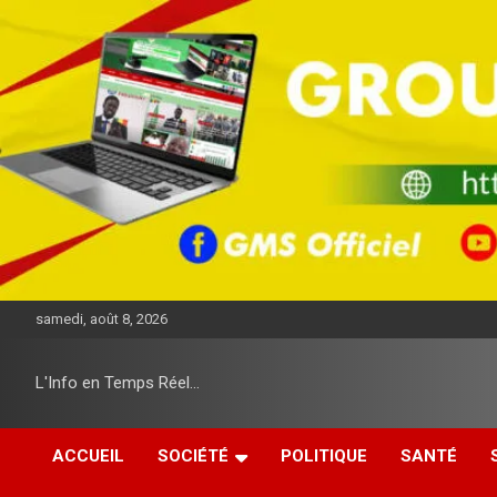
A
l
l
e
r
a
u
c
o
n
t
e
n
u
samedi, août 8, 2026
L'Info en Temps Réel…
ACCUEIL
SOCIÉTÉ
POLITIQUE
SANTÉ