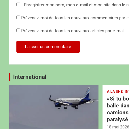
c
Enregistrer mon nom, mon e-mail et mon site dans le 
l
Prévenez-moi de tous les nouveaux commentaires par e-
e
Prévenez-moi de tous les nouveaux articles par e-mail.
International
A LA UNE
IN
«Si tu b
balle dan
camions b
paralysé
18 mai 202