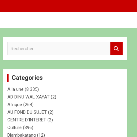
R
e
c
h
e
Categories
r
c
A la une
(8 335)
h
e
AD DINU WAL XAYAT
(2)
r
Afrique
(264)
AU FOND DU SUJET
(2)
CENTRE D'INTERET
(2)
Culture
(396)
Diambakatang
(12)