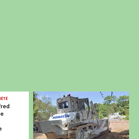
IÉTÉ
fred
ne
e