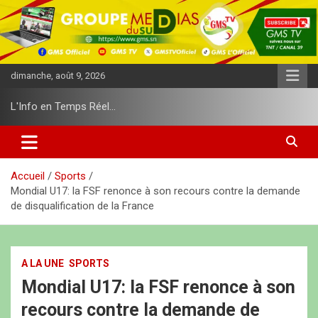
A
l
l
e
r
dimanche, août 9, 2026
a
u
L'Info en Temps Réel…
c
o
n
t
e
Accueil
Sports
n
Mondial U17: la FSF renonce à son recours contre la demande
u
de disqualification de la France
A LA UNE
SPORTS
Mondial U17: la FSF renonce à son
recours contre la demande de