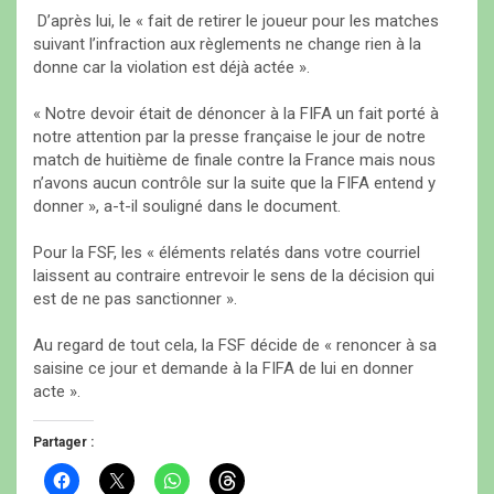
D’après lui, le « fait de retirer le joueur pour les matches
suivant l’infraction aux règlements ne change rien à la
donne car la violation est déjà actée ».
« Notre devoir était de dénoncer à la FIFA un fait porté à
notre attention par la presse française le jour de notre
match de huitième de finale contre la France mais nous
n’avons aucun contrôle sur la suite que la FIFA entend y
donner », a-t-il souligné dans le document.
Pour la FSF, les « éléments relatés dans votre courriel
laissent au contraire entrevoir le sens de la décision qui
est de ne pas sanctionner ».
Au regard de tout cela, la FSF décide de « renoncer à sa
saisine ce jour et demande à la FIFA de lui en donner
acte ».
Partager :
C
C
C
C
l
l
l
l