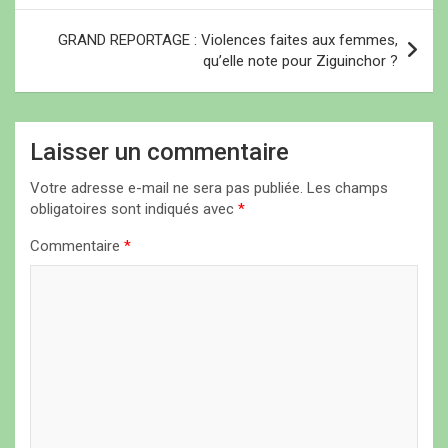
i
GRAND REPORTAGE : Violences faites aux femmes,
g
qu’elle note pour Ziguinchor ?
a
t
i
Laisser un commentaire
o
Votre adresse e-mail ne sera pas publiée.
Les champs
n
obligatoires sont indiqués avec
*
d
Commentaire
*
e
l
’
a
r
t