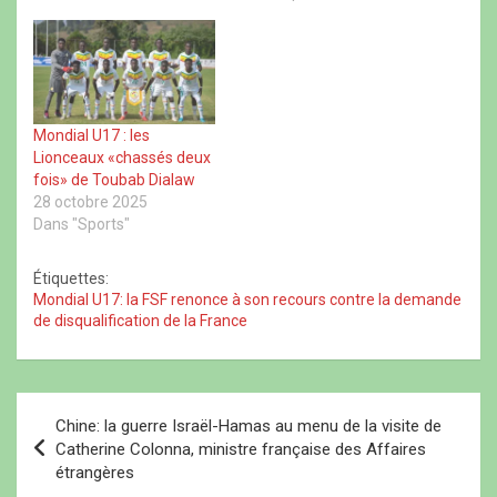
d
n
d
a
a
o
a
n
L'attaquant de
n
u
n
s
Montpellier (Nigérien
s
v
s
u
u
e
u
n
d'origine) qui a déjà joué
n
l
n
e
dans cette catégorie
e
l
e
n
n
e
n
o
(U17) des matches de
o
f
o
u
qualification pour la CAN…
u
e
u
v
Mondial U17 : les
v
n
v
e
Lionceaux «chassés deux
e
ê
e
l
l
t
l
l
fois» de Toubab Dialaw
l
r
l
e
28 octobre 2025
e
e
e
f
f
)
f
e
Dans "Sports"
e
e
n
n
n
ê
ê
ê
t
Étiquettes:
t
t
r
r
r
e
Mondial U17: la FSF renonce à son recours contre la demande
e
e
)
de disqualification de la France
)
)
N
Chine: la guerre Israël-Hamas au menu de la visite de
a
Catherine Colonna, ministre française des Affaires
étrangères
v