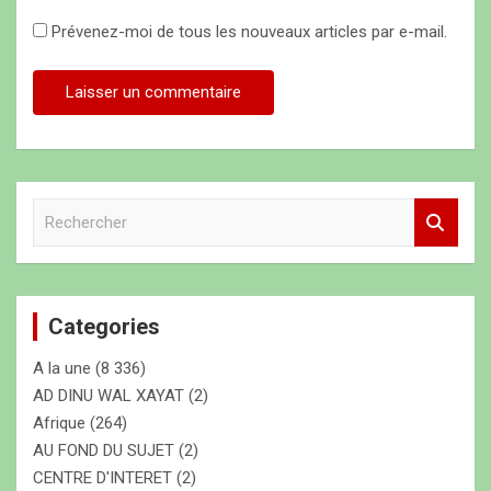
Prévenez-moi de tous les nouveaux articles par e-mail.
R
e
c
h
e
Categories
r
c
A la une
(8 336)
h
e
AD DINU WAL XAYAT
(2)
r
Afrique
(264)
AU FOND DU SUJET
(2)
CENTRE D'INTERET
(2)