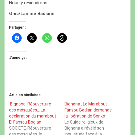
Nous y reviendrons
Gms/Lamine Badiane
Partager :
C
C
C
C
l
l
l
l
i
i
i
i
q
q
q
q
u
u
u
u
e
e
e
e
J’aime ça :
z
r
z
z
p
p
p
p
o
o
o
o
u
u
u
u
r
r
r
r
p
p
p
p
a
a
a
a
r
r
r
r
t
t
t
t
Articles similaires
a
a
a
a
g
g
g
g
e
e
e
e
Bignona: Réouverture
Bignona : Le Marabout
r
r
r
r
des mosquées… La
Fansou Bodian demande
s
s
s
s
u
u
u
u
déclaration du marabout
la libération de Sonko
r
r
r
r
El Fansou Bodian
Le Guide religieux de
F
X
W
T
a
(
h
h
SOCIÉTÉ-Réouverture
Bignona a révélé son
c
o
a
r
des mosquées, le
inquiétude face à la