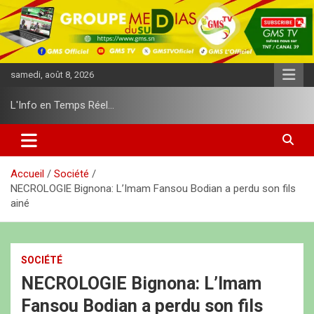
A
l
l
e
r
samedi, août 8, 2026
a
u
L'Info en Temps Réel…
c
o
n
t
e
Accueil
Société
n
NECROLOGIE Bignona: L’Imam Fansou Bodian a perdu son fils
u
ainé
SOCIÉTÉ
NECROLOGIE Bignona: L’Imam
Fansou Bodian a perdu son fils