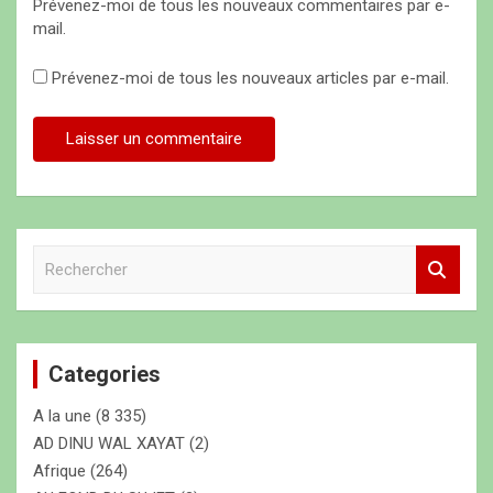
Prévenez-moi de tous les nouveaux commentaires par e-
mail.
Prévenez-moi de tous les nouveaux articles par e-mail.
R
e
c
h
e
Categories
r
c
A la une
(8 335)
h
e
AD DINU WAL XAYAT
(2)
r
Afrique
(264)