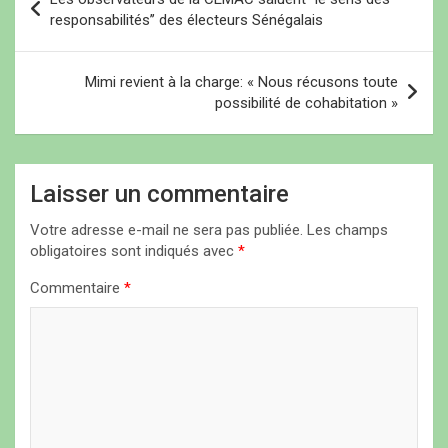
a
responsabilités’’ des électeurs Sénégalais
v
i
Mimi revient à la charge: « Nous récusons toute
possibilité de cohabitation »
g
a
t
Laisser un commentaire
i
Votre adresse e-mail ne sera pas publiée.
Les champs
o
obligatoires sont indiqués avec
*
n
Commentaire
*
d
e
l
’
a