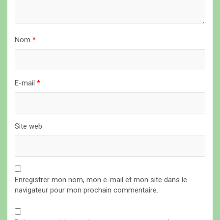
r
t
i
Nom
*
c
l
E-mail
*
e
Site web
Enregistrer mon nom, mon e-mail et mon site dans le
navigateur pour mon prochain commentaire.