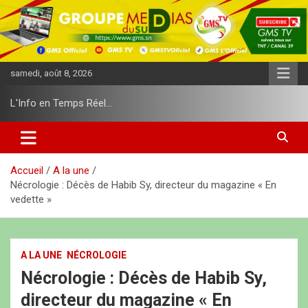
A
l
l
e
r
samedi, août 8, 2026
a
u
L'Info en Temps Réel…
c
o
n
t
e
Accueil
A la une
n
Nécrologie : Décès de Habib Sy, directeur du magazine « En
u
vedette »
A LA UNE
NÉCROLOGIE
Nécrologie : Décès de Habib Sy,
directeur du magazine « En