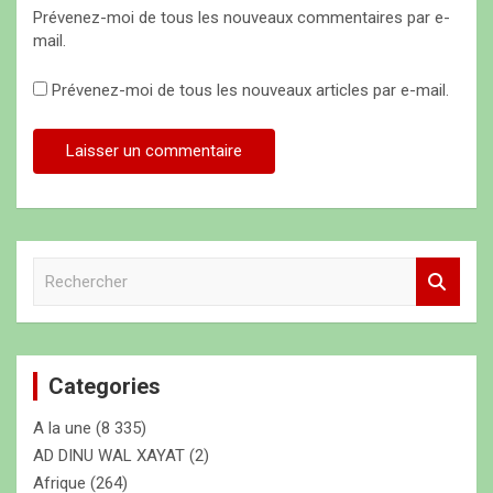
Prévenez-moi de tous les nouveaux commentaires par e-
mail.
Prévenez-moi de tous les nouveaux articles par e-mail.
R
e
c
h
e
Categories
r
c
A la une
(8 335)
h
e
AD DINU WAL XAYAT
(2)
r
Afrique
(264)