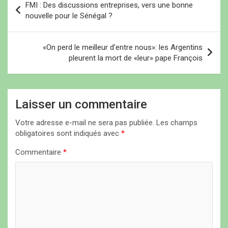
FMI : Des discussions entreprises, vers une bonne
a
nouvelle pour le Sénégal ?
v
i
«On perd le meilleur d’entre nous»: les Argentins
pleurent la mort de «leur» pape François
g
a
t
Laisser un commentaire
i
Votre adresse e-mail ne sera pas publiée.
Les champs
o
obligatoires sont indiqués avec
*
n
Commentaire
*
d
e
l
’
a