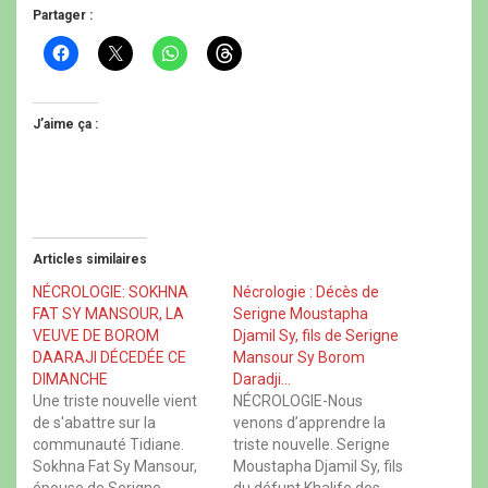
Partager :
C
C
C
C
l
l
l
l
i
i
i
i
q
q
q
q
u
u
u
u
e
e
e
e
J’aime ça :
z
r
z
z
p
p
p
p
o
o
o
o
u
u
u
u
r
r
r
r
p
p
p
p
a
a
a
a
r
r
r
r
t
t
t
t
Articles similaires
a
a
a
a
g
g
g
g
e
e
e
e
NÉCROLOGIE: SOKHNA
Nécrologie : Décès de
r
r
r
r
FAT SY MANSOUR, LA
Serigne Moustapha
s
s
s
s
u
u
u
u
VEUVE DE BOROM
Djamil Sy, fils de Serigne
r
r
r
r
DAARAJI DÉCEDÉE CE
Mansour Sy Borom
F
X
W
T
a
(
h
h
DIMANCHE
Daradji…
c
o
a
r
Une triste nouvelle vient
NÉCROLOGIE-Nous
e
u
t
e
b
v
s
a
de s'abattre sur la
venons d’apprendre la
o
r
A
d
communauté Tidiane.
triste nouvelle. Serigne
o
e
p
s
k
d
p
(
Sokhna Fat Sy Mansour,
Moustapha Djamil Sy, fils
(
a
(
o