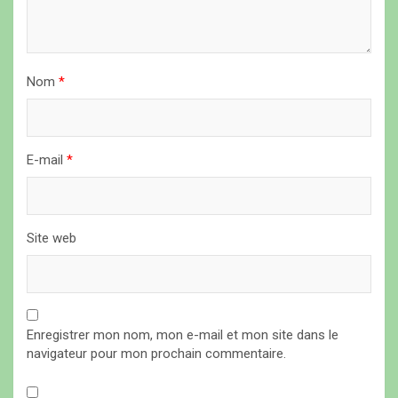
r
t
i
Nom
*
c
l
E-mail
*
e
Site web
Enregistrer mon nom, mon e-mail et mon site dans le
navigateur pour mon prochain commentaire.