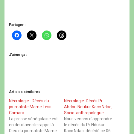
Partager :
C
C
C
C
l
l
l
l
i
i
i
i
q
q
q
q
u
u
u
u
e
e
e
e
J’aime ça :
z
r
z
z
p
p
p
p
o
o
o
o
u
u
u
u
r
r
r
r
p
p
p
p
a
a
a
a
r
r
r
r
t
t
t
t
Articles similaires
a
a
a
a
g
g
g
g
e
e
e
e
Nécrologie : Décès du
Nécrologie: Décès Pr
r
r
r
r
journaliste Mame Less
Abdou Ndukur Kacc Ndao,
s
s
s
s
u
u
u
u
Camara
Socio-anthropologue
r
r
r
r
La presse sénégalaise est
Nous venons d’apprendre
F
X
W
T
a
(
h
h
en deuil avec le rappel à
le décès du Pr Ndukur
c
o
a
r
Dieu du journaliste Mame
Kacc Ndao, décédé ce 06
e
u
t
e