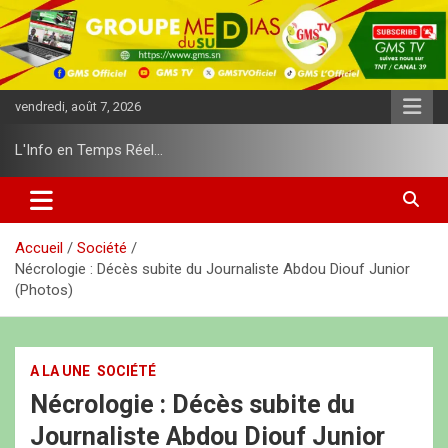
A
l
l
e
r
vendredi, août 7, 2026
a
u
L'Info en Temps Réel…
c
o
n
t
e
Accueil
Société
n
Nécrologie : Décès subite du Journaliste Abdou Diouf Junior
u
(Photos)
A LA UNE
SOCIÉTÉ
Nécrologie : Décès subite du
Journaliste Abdou Diouf Junior