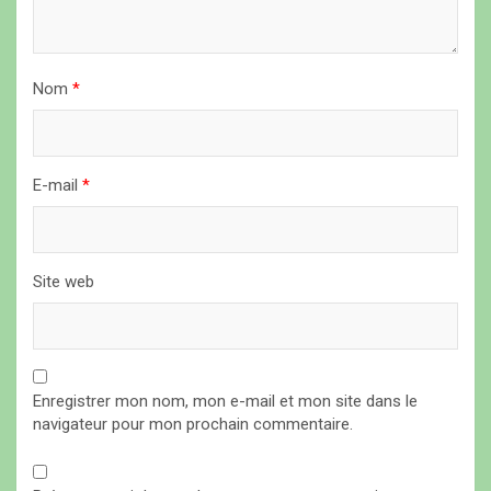
a
r
t
Nom
*
i
c
l
E-mail
*
e
Site web
Enregistrer mon nom, mon e-mail et mon site dans le
navigateur pour mon prochain commentaire.