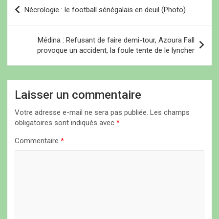
N
Nécrologie : le football sénégalais en deuil (Photo)
a
v
Médina : Refusant de faire demi-tour, Azoura Fall
i
provoque un accident, la foule tente de le lyncher
g
a
Laisser un commentaire
t
i
Votre adresse e-mail ne sera pas publiée.
Les champs
obligatoires sont indiqués avec
*
o
n
Commentaire
*
d
e
l
’