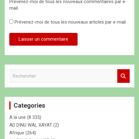
Prévenez-moi de tous les nouveaux commentaires par e-
mail.
Prévenez-moi de tous les nouveaux articles par e-mail.
R
e
c
h
e
Categories
r
c
A la une
(8 335)
h
e
AD DINU WAL XAYAT
(2)
r
Afrique
(264)