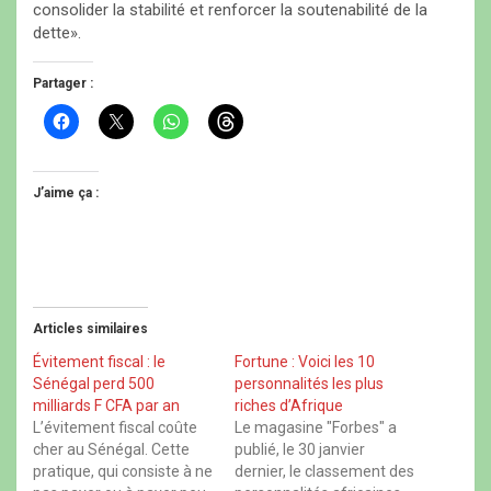
consolider la stabilité et renforcer la soutenabilité de la
dette».
Partager :
C
C
C
C
l
l
l
l
i
i
i
i
q
q
q
q
u
u
u
u
e
e
e
e
J’aime ça :
z
r
z
z
p
p
p
p
o
o
o
o
u
u
u
u
r
r
r
r
p
p
p
p
a
a
a
a
r
r
r
r
t
t
t
t
Articles similaires
a
a
a
a
g
g
g
g
e
e
e
e
Évitement fiscal : le
Fortune : Voici les 10
r
r
r
r
Sénégal perd 500
personnalités les plus
s
s
s
s
u
u
u
u
milliards F CFA par an
riches d’Afrique
r
r
r
r
L’évitement fiscal coûte
Le magasine "Forbes" a
F
X
W
T
a
(
h
h
cher au Sénégal. Cette
publié, le 30 janvier
c
o
a
r
pratique, qui consiste à ne
dernier, le classement des
e
u
t
e
b
v
s
a