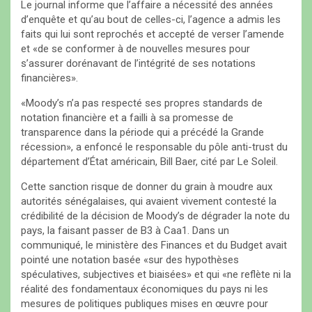
Le journal informe que l’affaire a nécessité des années
d’enquête et qu’au bout de celles-ci, l’agence a admis les
faits qui lui sont reprochés et accepté de verser l’amende
et «de se conformer à de nouvelles mesures pour
s’assurer dorénavant de l’intégrité de ses notations
financières».
«Moody’s n’a pas respecté ses propres standards de
notation financière et a failli à sa promesse de
transparence dans la période qui a précédé la Grande
récession», a enfoncé le responsable du pôle anti-trust du
département d’État américain, Bill Baer, cité par Le Soleil.
Cette sanction risque de donner du grain à moudre aux
autorités sénégalaises, qui avaient vivement contesté la
crédibilité de la décision de Moody’s de dégrader la note du
pays, la faisant passer de B3 à Caa1. Dans un
communiqué, le ministère des Finances et du Budget avait
pointé une notation basée «sur des hypothèses
spéculatives, subjectives et biaisées» et qui «ne reflète ni la
réalité des fondamentaux économiques du pays ni les
mesures de politiques publiques mises en œuvre pour