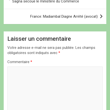
a
Sagna secoue le ministère du Commerce
Les contrats pétroliers
v
prévoient 2 sources de
revenus…
i
France: Madiambal Diagne Arrêté (avocat)
g
a
Laisser un commentaire
t
i
Votre adresse e-mail ne sera pas publiée.
Les champs
obligatoires sont indiqués avec
*
o
n
Commentaire
*
d
e
l
’
a