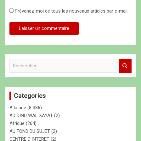
Prévenez-moi de tous les nouveaux articles par e-mail.
R
e
c
h
e
Categories
r
c
A la une
(8 336)
h
e
AD DINU WAL XAYAT
(2)
r
Afrique
(264)
AU FOND DU SUJET
(2)
CENTRE D'INTERET
(2)