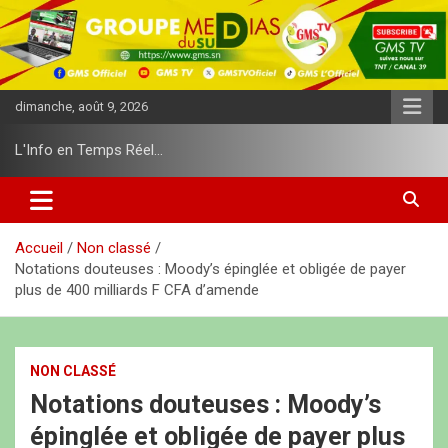
A
l
l
e
r
dimanche, août 9, 2026
a
u
L'Info en Temps Réel…
c
o
n
t
e
Accueil
Non classé
n
Notations douteuses : Moody’s épinglée et obligée de payer
u
plus de 400 milliards F CFA d’amende
NON CLASSÉ
Notations douteuses : Moody’s
épinglée et obligée de payer plus