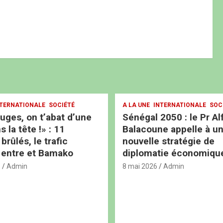
TERNATIONALE
SOCIÉTÉ
A LA UNE
INTERNATIONALE
SOC
ouges, on t’abat d’une
Sénégal 2050 : le Pr Al
s la tête !» : 11
Balacoune appelle à u
rûlés, le trafic
nouvelle stratégie de
 entre et Bamako
diplomatie économiqu
6
Admin
8 mai 2026
Admin