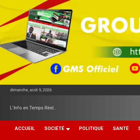
A
l
l
e
r
a
u
c
o
n
t
e
n
u
dimanche, août 9, 2026
L'Info en Temps Réel…
ACCUEIL
SOCIÉTÉ
POLITIQUE
SANTÉ