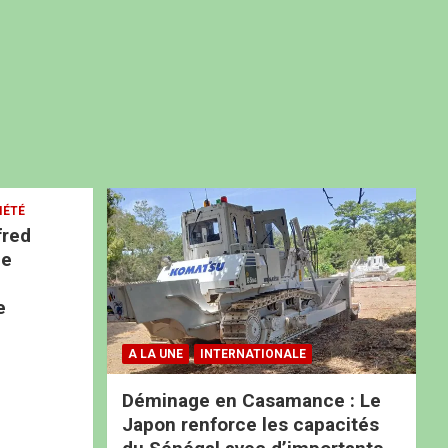
IÉTÉ
fred
ne
e
A LA UNE
INTERNATIONALE
Déminage en Casamance : Le
Japon renforce les capacités