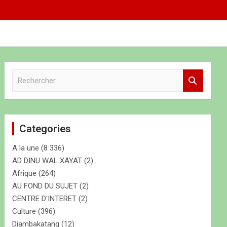
R
e
c
h
e
Categories
r
c
A la une
(8 336)
h
e
AD DINU WAL XAYAT
(2)
r
Afrique
(264)
AU FOND DU SUJET
(2)
CENTRE D'INTERET
(2)
Culture
(396)
Diambakatang
(12)