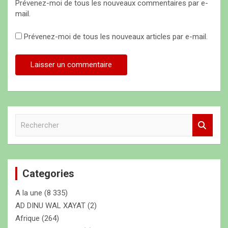
Prévenez-moi de tous les nouveaux commentaires par e-
mail.
Prévenez-moi de tous les nouveaux articles par e-mail.
R
e
c
h
e
Categories
r
c
A la une
(8 335)
h
e
AD DINU WAL XAYAT
(2)
r
Afrique
(264)