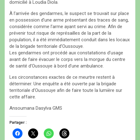
domicilié à Loudia Diola.
À l’arrivée des gendarmes, le suspect se trouvait sur place
en possession d’une arme présentant des traces de sang,
considérée comme l’arme ayant servi au crime. Afin de
prévenir tout risque de représailles de la part de la
population, il a été immédiatement conduit dans les locaux
de la brigade territoriale d’Oussouye.
Les gendarmes ont procédé aux constatations d’usage
avant de faire évacuer le corps vers la morgue du centre
de santé d’Oussouye à bord d’une ambulance.
Les circonstances exactes de ce meurtre restent à
déterminer. Une enquête a été ouverte par la brigade
territoriale d’Oussouye afin de faire toute la lumière sur
cette affaire.
Ansoumana Dasylva GMS
Partager :
C
C
C
C
l
l
l
l