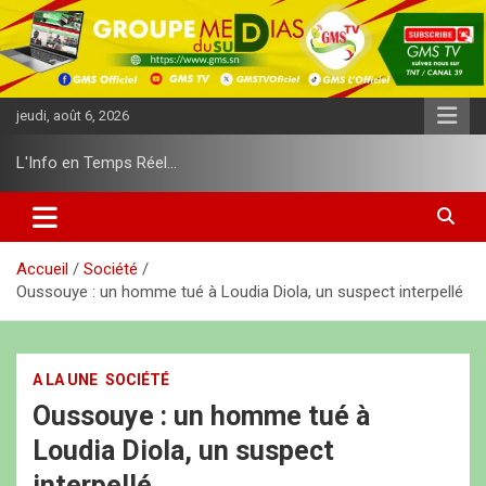
A
l
l
e
r
jeudi, août 6, 2026
a
u
L'Info en Temps Réel…
c
o
n
t
e
Accueil
Société
n
Oussouye : un homme tué à Loudia Diola, un suspect interpellé
u
A LA UNE
SOCIÉTÉ
Oussouye : un homme tué à
Loudia Diola, un suspect
interpellé