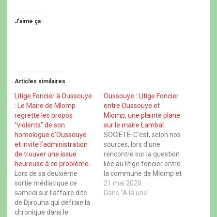
i
i
i
i
q
q
q
q
u
u
u
u
e
e
e
e
J’aime ça :
z
r
z
z
p
p
p
p
o
o
o
o
u
u
u
u
r
r
r
r
p
p
p
p
a
a
a
a
r
r
r
r
t
t
t
t
Articles similaires
a
a
a
a
g
g
g
g
e
e
e
e
Litige Foncier à Oussouye
Oussouye : Litige Foncier
r
r
r
r
: Le Maire de Mlomp
entre Oussouye et
s
s
s
s
u
u
u
u
regrette les propos
Mlomp, une plainte plane
r
r
r
r
‘’violents’’ de son
sur le maire Lambal
F
X
W
T
a
(
h
h
homologue d’Oussouye
SOCIÉTÉ-C’est, selon nos
c
o
a
r
et invite l’administration
sources, lors d’une
e
u
t
e
b
v
s
a
de trouver une issue
rencontre sur la question
o
r
A
d
heureuse à ce problème.
liée au litige foncier entre
o
e
p
s
k
d
p
(
Lors de sa deuxième
la commune de Mlomp et
(
a
(
o
sortie médiatique ce
o
n
o
celle d’Oussouye que le
21 mai 2020
u
u
s
u
v
samedi sur l’affaire dite
premier magistrat de la
Dans "A la une"
v
u
v
r
r
n
r
e
de Djirouha qui défraie la
capitale du Kassa aurait
e
e
e
d
chronique dans le
proféré des injures et
d
n
d
a