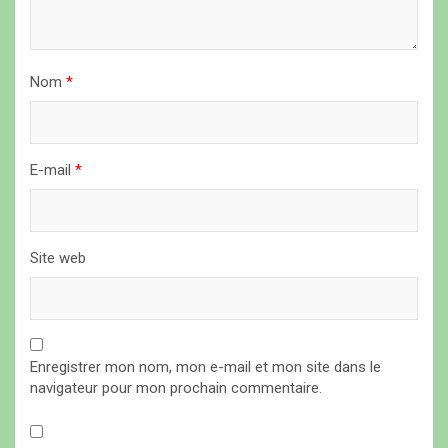
r
t
i
Nom
*
c
l
E-mail
*
e
Site web
Enregistrer mon nom, mon e-mail et mon site dans le
navigateur pour mon prochain commentaire.