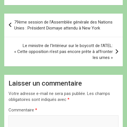
N
79ème session de l’Assemblée générale des Nations
a
Unies : Président Diomaye attendu à New York
v
i
Le ministre de l’Intérieur sur le boycott de l’ATEL:
« Cette opposition n’est pas encore prête à affronter
g
les urnes »
a
t
i
Laisser un commentaire
o
Votre adresse e-mail ne sera pas publiée.
Les champs
n
obligatoires sont indiqués avec
*
d
Commentaire
*
e
l