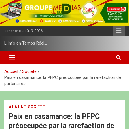
A
l
l
e
r
dimanche, août 9, 2026
a
u
L'Info en Temps Réel…
c
o
n
t
e
Accueil
Société
n
Paix en casamance: la PFPC préoccupée par la rarefaction de
u
partenaires
A LA UNE
SOCIÉTÉ
Paix en casamance: la PFPC
préoccupée par la rarefaction de