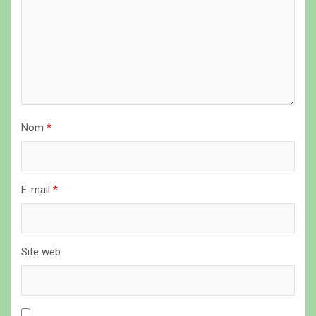
’
a
r
t
i
Nom
*
c
l
e
E-mail
*
Site web