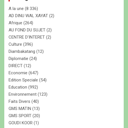
c
A la une
(8 336)
h
e
AD DINU WAL XAYAT
(2)
r
Afrique
(264)
AU FOND DU SUJET
(2)
CENTRE D'INTERET
(2)
Culture
(396)
Diambakatang
(12)
Diplomatie
(24)
DIRECT
(12)
Economie
(647)
Edition Speciale
(54)
Education
(992)
Environnement
(123)
Faits Divers
(40)
GMS MATIN
(13)
GMS SPORT
(20)
GOUDI KOOR
(1)