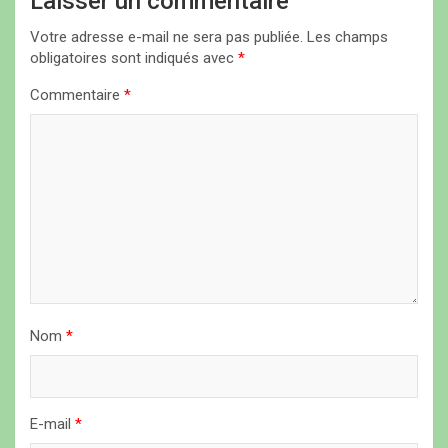
Laisser un commentaire
o
Votre adresse e-mail ne sera pas publiée.
Les champs
n
obligatoires sont indiqués avec
*
d
Commentaire
*
e
l
’
a
r
t
i
Nom
*
c
l
e
E-mail
*