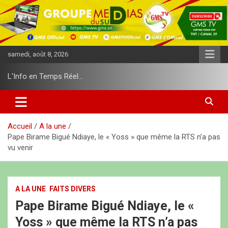
A
l
l
e
r
samedi, août 8, 2026
a
u
L'Info en Temps Réel…
c
o
n
t
e
Accueil
A la une
n
Pape Birame Bigué Ndiaye, le « Yoss » que même la RTS n’a pas
u
vu venir
A LA UNE
FAITS DIVERS
Pape Birame Bigué Ndiaye, le «
Yoss » que même la RTS n’a pas