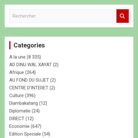
R
e
c
h
e
Categories
r
c
A la une
(8 335)
h
e
AD DINU WAL XAYAT
(2)
r
Afrique
(264)
AU FOND DU SUJET
(2)
CENTRE D'INTERET
(2)
Culture
(396)
Diambakatang
(12)
Diplomatie
(24)
DIRECT
(12)
Economie
(647)
Edition Speciale
(54)