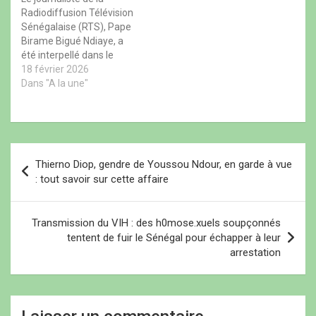
République. Interpellé…
jours. Son…
u
e
u
v
Radiodiffusion Télévision
v
n
v
e
e
ê
e
l
Sénégalaise (RTS), Pape
l
t
l
l
l
r
l
e
Birame Bigué Ndiaye, a
e
e
e
f
été interpellé dans le
f
)
f
e
e
e
n
cadre de l’enquête
18 février 2026
n
n
ê
portant sur des crimes
Dans "A la une"
ê
ê
t
t
t
r
sexuels présumés en lien
r
r
e
avec l’affaire Pape
e
e
)
)
)
Cheikh Diallo et Djiby
Dramé. Selon plusieurs
N
sources, il aurait été
Thierno Diop, gendre de Youssou Ndour, en garde à vue
arrêté en marge de la
a
: tout savoir sur cette affaire
conférence de presse…
v
i
Transmission du VIH : des h0mose.xuels soupçonnés
tentent de fuir le Sénégal pour échapper à leur
g
arrestation
a
t
i