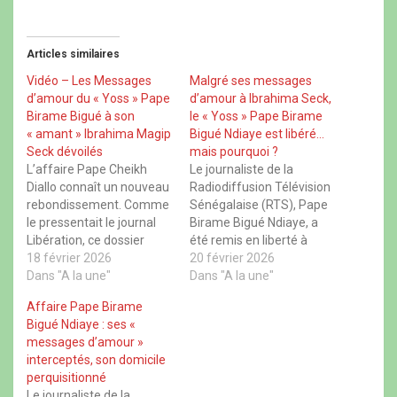
p
p
p
p
a
a
a
a
r
r
r
r
t
t
t
t
Articles similaires
a
a
a
a
g
g
g
g
e
e
e
e
Vidéo – Les Messages
Malgré ses messages
r
r
r
r
d’amour du « Yoss » Pape
d’amour à Ibrahima Seck,
s
s
s
s
u
u
u
u
Birame Bigué à son
le « Yoss » Pape Birame
r
r
r
r
« amant » Ibrahima Magip
Bigué Ndiaye est libéré…
F
X
W
T
a
(
h
h
Seck dévoilés
mais pourquoi ?
c
o
a
r
L’affaire Pape Cheikh
Le journaliste de la
e
u
t
e
b
v
s
a
Diallo connaît un nouveau
Radiodiffusion Télévision
o
r
A
d
rebondissement. Comme
Sénégalaise (RTS), Pape
o
e
p
s
k
d
p
(
le pressentait le journal
Birame Bigué Ndiaye, a
(
a
(
o
Libération, ce dossier
o
n
o
été remis en liberté à
u
u
s
u
v
n’avait pas encore livré
18 février 2026
l’issue de sa comparution
20 février 2026
v
u
v
r
r
n
r
e
tous ses secrets. La
Dans "A la une"
devant le juge du tribunal
Dans "A la une"
e
e
e
d
preuve en est avec
de Pikine-Guédiawaye.
d
n
d
a
Affaire Pape Birame
a
o
a
n
l’arrestation du journaliste
Une décision judiciaire qui
n
u
n
s
Bigué Ndiaye : ses «
de la RTS, Pape Birame
a surpris une partie de
s
v
s
u
messages d’amour »
u
e
u
n
Bigué Ndiaye, venu
l’opinion, tant l’affaire
n
l
n
e
interceptés, son domicile
couvrir la conférence de
avait pris une tournure
e
l
e
n
perquisitionné
n
e
n
o
presse du Procureur de la
sensible ces derniers
o
f
o
u
Le journaliste de la