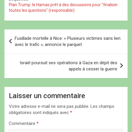
)
)
Plan Trump: le Hamas prêt à des discussions pour "finaliser
toutes les questions" (responsable)
N
Fusillade mortelle à Nice: « Plusieurs victimes sans lien
a
avec le trafic », annonce le parquet
v
i
Israël poursuit ses opérations à Gaza en dépit des
appels à cesser la guerre
g
a
t
Laisser un commentaire
i
Votre adresse e-mail ne sera pas publiée.
Les champs
o
obligatoires sont indiqués avec
*
n
Commentaire
*
d