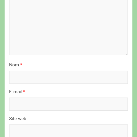
e
l
’
a
r
t
i
Nom
*
c
l
E-mail
*
e
Site web