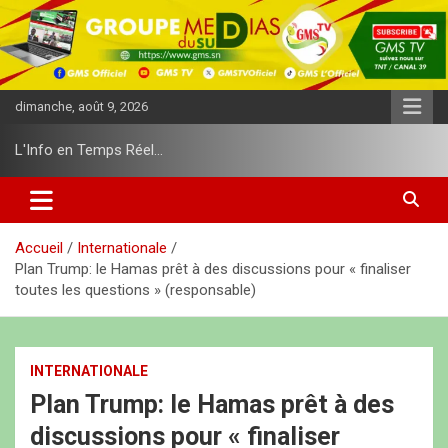
A
l
l
e
r
dimanche, août 9, 2026
a
u
L'Info en Temps Réel…
c
o
n
t
e
Accueil
Internationale
n
Plan Trump: le Hamas prêt à des discussions pour « finaliser
u
toutes les questions » (responsable)
INTERNATIONALE
Plan Trump: le Hamas prêt à des
discussions pour « finaliser