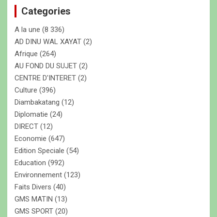
e
Categories
r
c
A la une
(8 336)
h
e
AD DINU WAL XAYAT
(2)
r
Afrique
(264)
AU FOND DU SUJET
(2)
CENTRE D'INTERET
(2)
Culture
(396)
Diambakatang
(12)
Diplomatie
(24)
DIRECT
(12)
Economie
(647)
Edition Speciale
(54)
Education
(992)
Environnement
(123)
Faits Divers
(40)
GMS MATIN
(13)
GMS SPORT
(20)