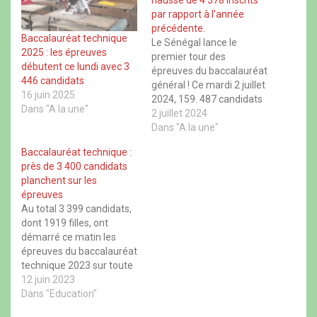
hausse de 4 378 inscrits
r
r
r
r
par rapport à l’année
F
X
W
T
a
(
h
h
précédente.
c
o
a
r
Baccalauréat technique
Le Sénégal lance le
e
u
t
e
2025 : les épreuves
b
v
s
a
premier tour des
o
r
A
d
débutent ce lundi avec 3
épreuves du baccalauréat
o
e
p
s
446 candidats
k
d
p
(
général ! Ce mardi 2 juillet
(
a
(
o
16 juin 2025
o
n
o
2024, 159. 487 candidats
u
u
s
u
v
Dans "A la une"
se lancent dans la quête
2 juillet 2024
v
u
v
r
r
n
r
e
de leur premier diplôme
Dans "A la une"
e
e
e
d
universitaire. Avec cette
d
n
d
a
Baccalauréat technique :
a
o
a
n
participation record, le
n
u
n
s
près de 3 400 candidats
Baccalauréat (BAC) 2024
s
v
s
u
planchent sur les
u
e
u
n
enregistre une
n
l
n
e
épreuves
augmentation de 4 378
e
l
e
n
Au total 3 399 candidats,
n
e
n
o
inscrits par rapport à
o
f
o
u
dont 1919 filles, ont
l’année précédente.…
u
e
u
v
démarré ce matin les
v
n
v
e
e
ê
e
l
épreuves du baccalauréat
l
t
l
l
l
r
l
e
technique 2023 sur toute
e
e
e
f
l’étendue du territoire
12 juin 2023
f
)
f
e
e
e
n
national. Parmi ces 3399
Dans "Education"
n
n
ê
candidats, 55, 52 pour
ê
ê
t