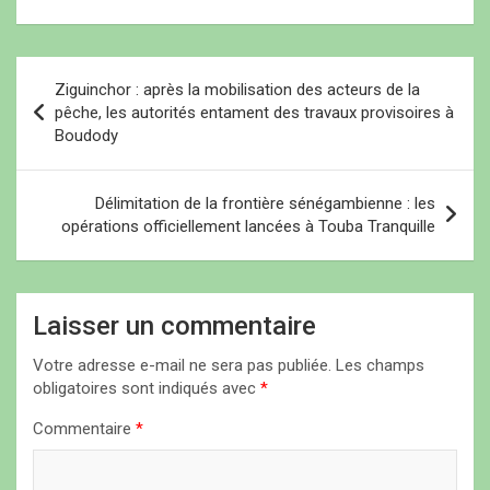
t
t
r
cent sont issus du public,
r
r
e
selon des statistiques
e
e
)
)
)
fournies par le ministère
N
de la Formation
Ziguinchor : après la mobilisation des acteurs de la
professionnelle, de
a
pêche, les autorités entament des travaux provisoires à
l’Apprentissage et…
Boudody
v
i
Délimitation de la frontière sénégambienne : les
g
opérations officiellement lancées à Touba Tranquille
a
t
i
Laisser un commentaire
o
Votre adresse e-mail ne sera pas publiée.
Les champs
n
obligatoires sont indiqués avec
*
d
Commentaire
*
e