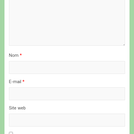
l
’
a
r
t
i
Nom
*
c
l
e
E-mail
*
Site web