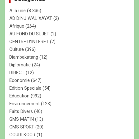
c
A la une
(8 336)
h
e
AD DINU WAL XAYAT
(2)
r
Afrique
(264)
AU FOND DU SUJET
(2)
CENTRE D'INTERET
(2)
Culture
(396)
Diambakatang
(12)
Diplomatie
(24)
DIRECT
(12)
Economie
(647)
Edition Speciale
(54)
Education
(992)
Environnement
(123)
Faits Divers
(40)
GMS MATIN
(13)
GMS SPORT
(20)
GOUDI KOOR
(1)