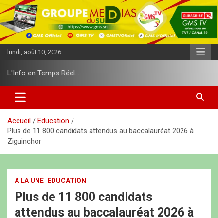
A
l
l
e
r
lundi, août 10, 2026
a
u
L'Info en Temps Réel…
c
o
n
t
e
Accueil
Education
n
Plus de 11 800 candidats attendus au baccalauréat 2026 à
u
Ziguinchor
A LA UNE
EDUCATION
Plus de 11 800 candidats
attendus au baccalauréat 2026 à