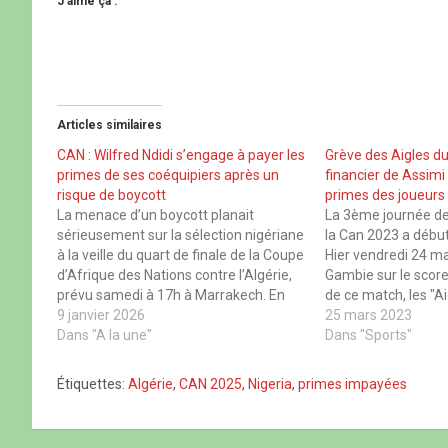
J’aime ça :
z
r
z
z
p
p
p
p
o
o
o
o
u
u
u
u
r
r
r
r
p
p
p
p
a
a
a
a
r
r
r
r
t
t
t
t
Articles similaires
a
a
a
a
g
g
g
g
e
e
e
e
CAN : Wilfred Ndidi s’engage à payer les
Grève des Aigles du 
r
r
r
r
primes de ses coéquipiers après un
financier de Assimi 
s
s
s
s
u
u
u
u
risque de boycott
primes des joueurs
r
r
r
r
La menace d’un boycott planait
La 3ème journée de
F
X
W
T
a
(
h
h
sérieusement sur la sélection nigériane
la Can 2023 a début
c
o
a
r
à la veille du quart de finale de la Coupe
Hier vendredi 24 mar
e
u
t
e
b
v
s
a
d’Afrique des Nations contre l’Algérie,
Gambie sur le score 
o
r
A
d
prévu samedi à 17h à Marrakech. En
de ce match, les "A
o
e
p
s
k
d
p
(
cause : des primes de match toujours
9 janvier 2026
en grève. En effet, 
25 mars 2023
(
a
(
o
impayées malgré un parcours sans
Dans "A la une"
o
n
o
u
d’informations So F
Dans "Sports"
u
s
u
v
faute des Super Eagles depuis le…
v
u
v
r
r
n
r
e
Étiquettes:
Algérie
,
CAN 2025
,
Nigeria
,
primes impayées
e
e
e
d
d
n
d
a
a
o
a
n
n
u
n
s
s
v
s
u