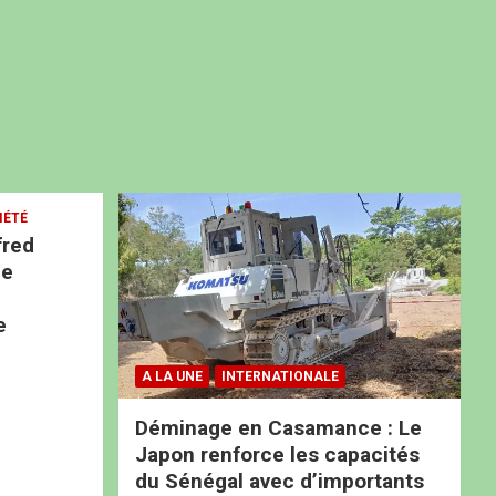
IÉTÉ
fred
ne
e
A LA UNE
INTERNATIONALE
Déminage en Casamance : Le
Japon renforce les capacités
du Sénégal avec d’importants