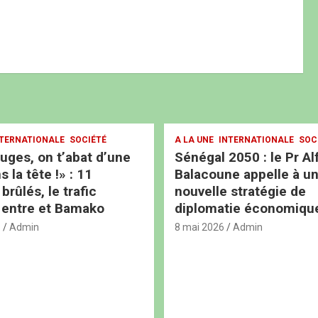
TERNATIONALE
SOCIÉTÉ
A LA UNE
INTERNATIONALE
SOC
ouges, on t’abat d’une
Sénégal 2050 : le Pr Al
s la tête !» : 11
Balacoune appelle à u
rûlés, le trafic
nouvelle stratégie de
 entre et Bamako
diplomatie économiqu
6
Admin
8 mai 2026
Admin