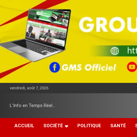
A
l
l
e
r
a
u
c
o
n
t
e
n
u
vendredi, août 7, 2026
L'Info en Temps Réel…
ACCUEIL
SOCIÉTÉ
POLITIQUE
SANTÉ