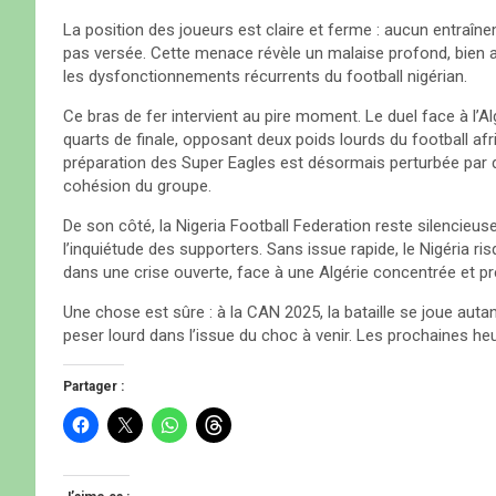
La position des joueurs est claire et ferme : aucun entraîne
pas versée. Cette menace révèle un malaise profond, bien au
les dysfonctionnements récurrents du football nigérian.
Ce bras de fer intervient au pire moment. Le duel face à l
quarts de finale, opposant deux poids lourds du football afri
préparation des Super Eagles est désormais perturbée par de
cohésion du groupe.
De son côté, la Nigeria Football Federation reste silencieus
l’inquiétude des supporters. Sans issue rapide, le Nigéria ri
dans une crise ouverte, face à une Algérie concentrée et prêt
Une chose est sûre : à la CAN 2025, la bataille se joue autant
peser lourd dans l’issue du choc à venir. Les prochaines he
Partager :
C
C
C
C
l
l
l
l
i
i
i
i
q
q
q
q
u
u
u
u
e
e
e
e