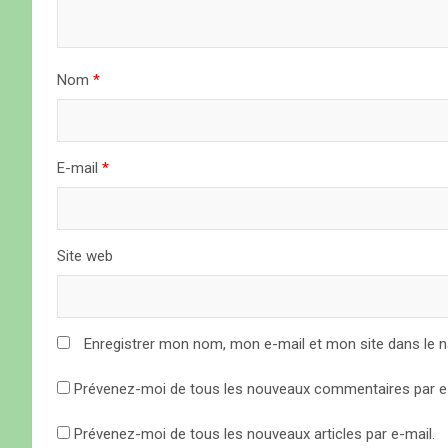
e
l
Nom
*
’
a
E-mail
*
r
t
Site web
i
c
Enregistrer mon nom, mon e-mail et mon site dans le 
l
Prévenez-moi de tous les nouveaux commentaires par e-
e
Prévenez-moi de tous les nouveaux articles par e-mail.