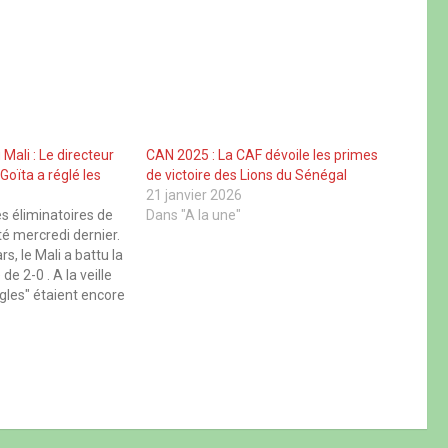
Mali : Le directeur
CAN 2025 : La CAF dévoile les primes
Goïta a réglé les
de victoire des Lions du Sénégal
21 janvier 2026
s éliminatoires de
Dans "A la une"
é mercredi dernier.
s, le Mali a battu la
de 2-0 . A la veille
igles" étaient encore
selon le site
oot, les…