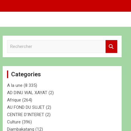
R
e
c
h
e
Categories
r
c
A la une
(8 335)
h
e
AD DINU WAL XAYAT
(2)
r
Afrique
(264)
AU FOND DU SUJET
(2)
CENTRE D'INTERET
(2)
Culture
(396)
Diambakatang
(12)