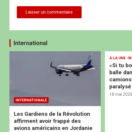
International
A LA UNE
IN
«Si tu b
balle dan
camions b
paralysé
18 mai 202
INTERNATIONALE
Les Gardiens de la Révolution
affirment avoir frappé des
avions américains en Jordanie