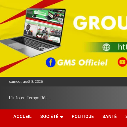
A
l
l
e
r
a
u
c
o
n
t
e
n
u
samedi, août 8, 2026
L'Info en Temps Réel…
ACCUEIL
SOCIÉTÉ
POLITIQUE
SANTÉ