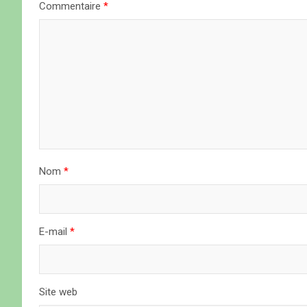
Commentaire
*
i
o
n
d
e
l
Nom
*
’
a
E-mail
*
r
t
Site web