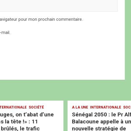
navigateur pour mon prochain commentaire.
mail.
TERNATIONALE
SOCIÉTÉ
A LA UNE
INTERNATIONALE
SOC
ouges, on t’abat d’une
Sénégal 2050 : le Pr Al
s la tête !» : 11
Balacoune appelle à u
rûlés, le trafic
nouvelle stratégie de