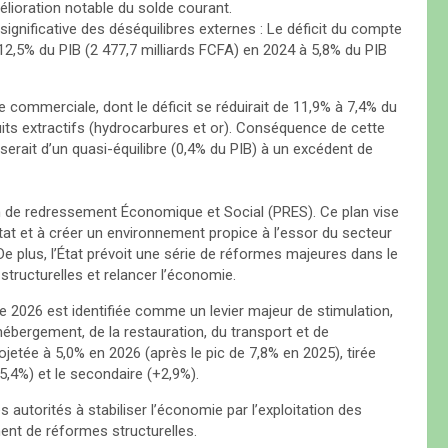
mélioration notable du solde courant.
nificative des déséquilibres externes : Le déficit du compte
12,5% du PIB (2 477,7 milliards FCFA) en 2024 à 5,8% du PIB
e commerciale, dont le déficit se réduirait de 11,9% à 7,4% du
uits extractifs (hydrocarbures et or). Conséquence de cette
erait d’un quasi-équilibre (0,4% du PIB) à un excédent de
an de redressement Économique et Social (PRES). Ce plan vise
tat et à créer un environnement propice à l’essor du secteur
De plus, l’État prévoit une série de réformes majeures dans le
structurelles et relancer l’économie.
 2026 est identifiée comme un levier majeur de stimulation,
ébergement, de la restauration, du transport et de
ojetée à 5,0% en 2026 (après le pic de 7,8% en 2025), tirée
+5,4%) et le secondaire (+2,9%).
autorités à stabiliser l’économie par l’exploitation des
ent de réformes structurelles.