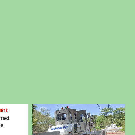
IÉTÉ
fred
ne