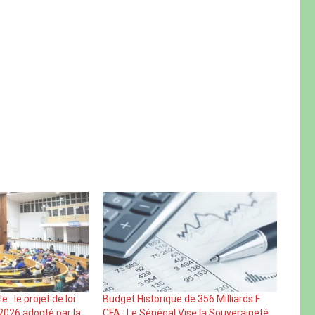
: le projet de loi
Budget Historique de 356 Milliards F
 2026 adopté par la
CFA : Le Sénégal Vise la Souveraineté