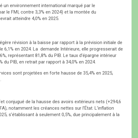
ré un environnement international marqué par le
par le FMI, contre 3,3% en 2024) et la montée du
vrait atteindre 4,0% en 2025.
gère révision à la baisse par rapport à la prévision initiale de
de 6,1% en 2024. La demande Intérieure, elle progresserait de
6%, représentant 81,8% du PIB. Le taux d’épargne intérieur
0% du PIB, en retrait par rapport à 34,0% en 2024.
ervices sont projetées en forte hausse de 35,4% en 2025,
.
fet conjugué de la hausse des avoirs extérieurs nets (+294,6
CFA), notamment les créances nettes sur l’État. L’inflation
25, s’établissant à seulement 0,5%, due principalement à la