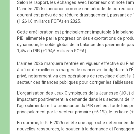
Selon le rapport, les échanges avec l’extérieur ont noté l’a
L’année 2025 s’annonce comme une période de correction sig
courant est prévu de se réduire drastiquement, passant de 
(1 261,6 milliards FCFA) en 2025.
​Cette amélioration est principalement imputable à la balanc
PIB, alimentée par la progression des exportations de prod
dynamique, le solde global de la balance des paiements pass
1,4% du PIB (+294,6 milliards FCFA).
​L’année 2026 marquera l’entrée en vigueur effective du Pl
à offrir de meilleures marges de manœuvre budgétaire à l’É
privé, notamment via des opérations de recyclage d’actifs. 
secteur des finances publiques pour corriger les faiblesses 
L’organisation des Jeux Olympiques de la Jeunesse (JOJ) de
impactant positivement la demande dans les secteurs de l’h
l’agroalimentaire. La croissance du PIB réel est toutefois pr
principalement par le secteur primaire (+6,1%), le tertiaire (
​En somme, le PLF 2026 reflète une approche déterminée des 
nouvelles ressources, le soutien à la demande et l’engagem