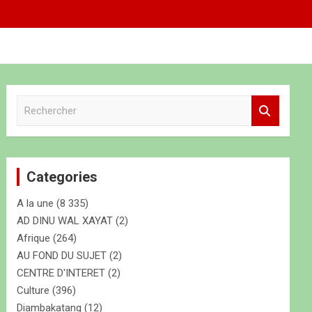
R
e
c
h
e
Categories
r
c
A la une
(8 335)
h
e
AD DINU WAL XAYAT
(2)
r
Afrique
(264)
AU FOND DU SUJET
(2)
CENTRE D'INTERET
(2)
Culture
(396)
Diambakatang
(12)