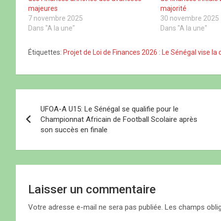
(
a
(
o
o
n
o
u
majeures
majorité
u
s
u
v
7 novembre 2025
30 novembre 2025
v
u
v
r
r
n
r
e
Dans "A la une"
Dans "A la une"
e
e
e
d
d
n
d
a
a
o
a
n
Étiquettes:
Projet de Loi de Finances 2026 : Le Sénégal vise 
n
u
n
s
s
v
s
u
u
e
u
n
n
l
n
e
e
l
e
n
n
e
n
o
o
f
o
u
N
u
e
u
v
v
n
v
e
UFOA-A U15: Le Sénégal se qualifie pour le
e
ê
e
l
a
l
t
l
l
Championnat Africain de Football Scolaire après
l
r
l
e
son succès en finale
e
e
e
f
v
f
)
f
e
e
e
n
n
n
ê
i
ê
ê
t
t
t
r
r
r
e
e
e
)
g
)
)
Laisser un commentaire
a
Votre adresse e-mail ne sera pas publiée.
Les champs oblig
t