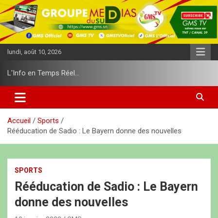
A
l
l
e
r
lundi, août 10, 2026
a
u
L'Info en Temps Réel…
c
o
n
t
e
Accueil
Sports
n
Rééducation de Sadio : Le Bayern donne des nouvelles
u
SPORTS
Rééducation de Sadio : Le Bayern
donne des nouvelles