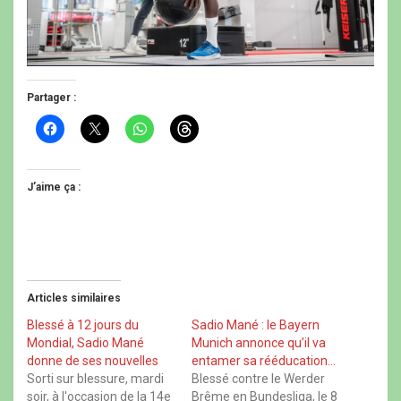
Partager :
C
C
C
C
l
l
l
l
i
i
i
i
q
q
q
q
u
u
u
u
e
e
e
e
J’aime ça :
z
r
z
z
p
p
p
p
o
o
o
o
u
u
u
u
r
r
r
r
p
p
p
p
a
a
a
a
r
r
r
r
t
t
t
t
Articles similaires
a
a
a
a
g
g
g
g
e
e
e
e
Blessé à 12 jours du
Sadio Mané : le Bayern
r
r
r
r
Mondial, Sadio Mané
Munich annonce qu’il va
s
s
s
s
u
u
u
u
donne de ses nouvelles
entamer sa rééducation…
r
r
r
r
Sorti sur blessure, mardi
Blessé contre le Werder
F
X
W
T
a
(
h
h
soir, à l'occasion de la 14e
Brême en Bundesliga, le 8