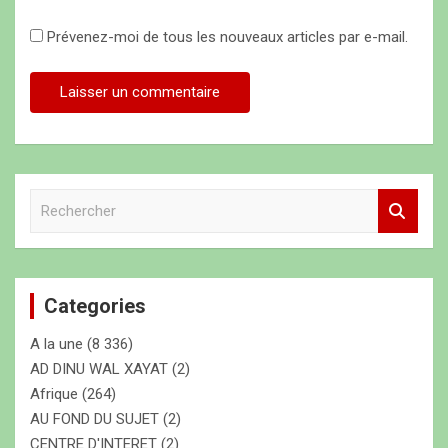
Prévenez-moi de tous les nouveaux articles par e-mail.
R
e
c
h
e
Categories
r
c
A la une
(8 336)
h
e
AD DINU WAL XAYAT
(2)
r
Afrique
(264)
AU FOND DU SUJET
(2)
CENTRE D'INTERET
(2)