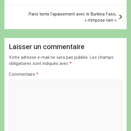
a
v
Paris tente l’apaisement avec le Burkina Faso,
i
« n’impose rien »
g
a
Laisser un commentaire
t
i
Votre adresse e-mail ne sera pas publiée.
Les champs
obligatoires sont indiqués avec
*
o
n
Commentaire
*
d
e
l
’
a