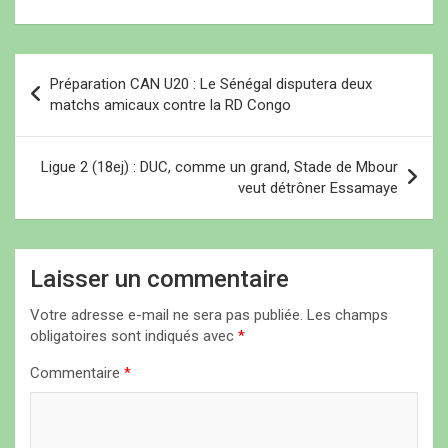
volonté des autorités
aéroportuaires
d’accompagner…
N
Préparation CAN U20 : Le Sénégal disputera deux
a
matchs amicaux contre la RD Congo
v
i
Ligue 2 (18ej) : DUC, comme un grand, Stade de Mbour
veut détrôner Essamaye
g
a
t
Laisser un commentaire
i
Votre adresse e-mail ne sera pas publiée.
Les champs
o
obligatoires sont indiqués avec
*
n
Commentaire
*
d
e