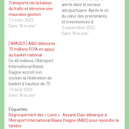
Transports nie la baisse
b
v
s
a
alerte dans le secteur
o
r
A
d
du trafic et dénonce une
aéroportuaire. Après le cri
o
e
p
s
mauvaise gestion
k
d
p
(
du cœur des prestataires
(
a
(
o
17 mars 2025
o
n
o
et investisseurs à
u
u
s
u
v
Dans "A la une"
l’aéroport international
3 septembre 2022
v
u
v
r
r
n
r
e
Blaise Diagne, c’est au
Dans "A la une"
e
e
e
d
tour des acteurs du
d
n
d
a
[ IMAGES ] AIBD débourse
a
o
a
n
transport de hausser le
n
u
n
s
75 millions FCFA en appui
ton. Au cours d’une
s
v
s
u
au basket national
u
e
u
n
conférence de presse
n
l
n
e
De 40 millions, l'Aéroport
qu’il a tenue ce vendredi,
e
l
e
n
International Blaise
n
e
n
o
le syndicat national des
o
f
o
u
Diagne accroît son
travailleurs…
u
e
u
v
soutien la fédération de
v
n
v
e
e
ê
e
l
basket à hauteur de 75
l
t
l
l
l
r
l
e
millions. Avec cette
19 août 2022
e
e
e
f
signature, le partenariat
Dans "A la une"
f
)
f
e
e
e
n
entre les deux structures
n
n
ê
a été renouvelé et
ê
ê
t
Étiquettes:
t
t
r
renforcé. Ceci traduit,
Regroupement des « Lions » : Assane Diao débarque à
r
r
e
selon le directeur général
e
e
)
l'Aéroport International Blaise Diagne (AIBD) pour rejoindre la
)
)
de AIBD SA, Doudou Ka, la
tanière