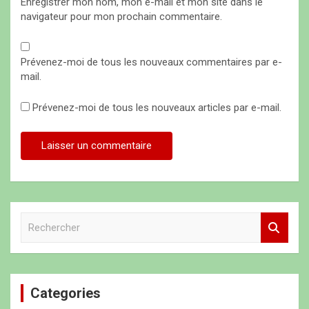
Enregistrer mon nom, mon e-mail et mon site dans le
navigateur pour mon prochain commentaire.
Prévenez-moi de tous les nouveaux commentaires par e-
mail.
Prévenez-moi de tous les nouveaux articles par e-mail.
R
e
c
h
e
Categories
r
c