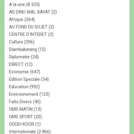
A la une
(8 335)
h
e
AD DINU WAL XAYAT
(2)
r
Afrique
(264)
AU FOND DU SUJET
(2)
CENTRE D'INTERET
(2)
Culture
(396)
Diambakatang
(12)
Diplomatie
(24)
DIRECT
(12)
Economie
(647)
Edition Speciale
(54)
Education
(992)
Environnement
(123)
Faits Divers
(40)
GMS MATIN
(13)
GMS SPORT
(20)
GOUDI KOOR
(1)
Internationale
(2 866)