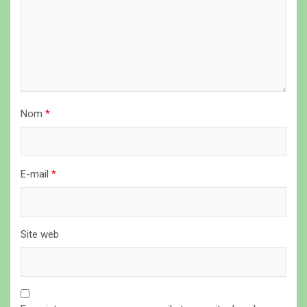
l
’
a
r
t
i
Nom
*
c
l
E-mail
*
e
Site web