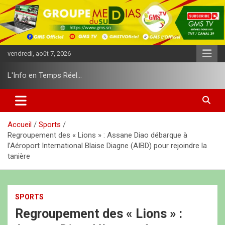
A
l
l
e
r
vendredi, août 7, 2026
a
u
L'Info en Temps Réel…
c
o
n
t
e
Accueil
Sports
n
Regroupement des « Lions » : Assane Diao débarque à
u
l’Aéroport International Blaise Diagne (AIBD) pour rejoindre la
tanière
SPORTS
Regroupement des « Lions » :