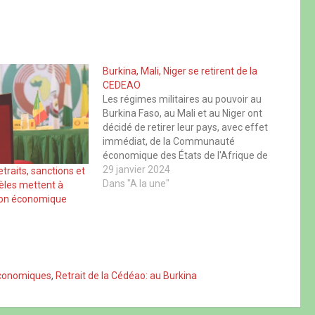
Burkina, Mali, Niger se retirent de la
CEDEAO
Les régimes militaires au pouvoir au
Burkina Faso, au Mali et au Niger ont
décidé de retirer leur pays, avec effet
immédiat, de la Communauté
économique des États de l'Afrique de
l'Ouest (CEDEAO), organisation sous-
29 janvier 2024
traits, sanctions et
régionale de 15 membres, ont-ils
Dans "A la une"
lèles mettent à
annoncé dimanche dans un
tion économique
communiqué conjoint. Les dirigeants
respectifs des trois…
 économiques
,
Retrait de la Cédéao: au Burkina