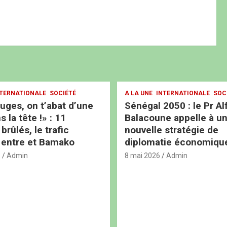
TERNATIONALE
SOCIÉTÉ
A LA UNE
INTERNATIONALE
SOC
ouges, on t’abat d’une
Sénégal 2050 : le Pr Al
s la tête !» : 11
Balacoune appelle à u
rûlés, le trafic
nouvelle stratégie de
 entre et Bamako
diplomatie économiqu
6
Admin
8 mai 2026
Admin