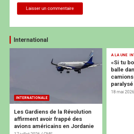
International
A LA UNE
IN
«Si tu b
balle dan
camions b
paralysé
18 mai 202
INTERNATIONALE
Les Gardiens de la Révolution
affirment avoir frappé des
avions américains en Jordanie
17 juillet 2026
GMS