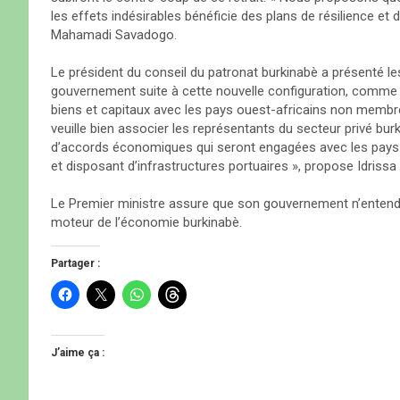
les effets indésirables bénéficie des plans de résilience e
Mahamadi Savadogo.
Le président du conseil du patronat burkinabè a présenté le
gouvernement suite à cette nouvelle configuration, comme d
biens et capitaux avec les pays ouest-africains non memb
veuille bien associer les représentants du secteur privé bu
d’accords économiques qui seront engagées avec les pays
et disposant d’infrastructures portuaires », propose Idrissa
Le Premier ministre assure que son gouvernement n’entend 
moteur de l’économie burkinabè.
Partager :
C
C
C
C
l
l
l
l
i
i
i
i
q
q
q
q
u
u
u
u
e
e
e
e
J’aime ça :
z
r
z
z
p
p
p
p
o
o
o
o
u
u
u
u