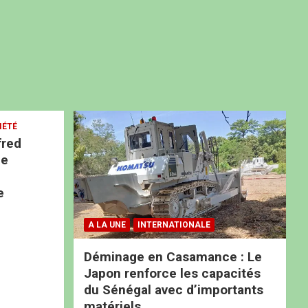
IÉTÉ
fred
ne
e
A LA UNE
INTERNATIONALE
Déminage en Casamance : Le
Japon renforce les capacités
du Sénégal avec d’importants
matériels