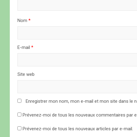
d
e
Nom
*
l
’
a
E-mail
*
r
t
Site web
i
c
Enregistrer mon nom, mon e-mail et mon site dans le 
l
Prévenez-moi de tous les nouveaux commentaires par e-
e
Prévenez-moi de tous les nouveaux articles par e-mail.