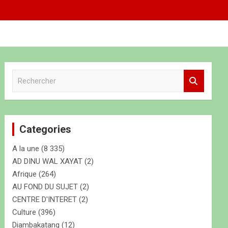
R
e
c
h
e
Categories
r
c
A la une
(8 335)
h
e
AD DINU WAL XAYAT
(2)
r
Afrique
(264)
AU FOND DU SUJET
(2)
CENTRE D'INTERET
(2)
Culture
(396)
Diambakatang
(12)