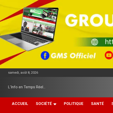
A
l
l
e
r
a
u
c
o
n
t
e
n
u
samedi, août 8, 2026
L'Info en Temps Réel…
ACCUEIL
SOCIÉTÉ
POLITIQUE
SANTÉ