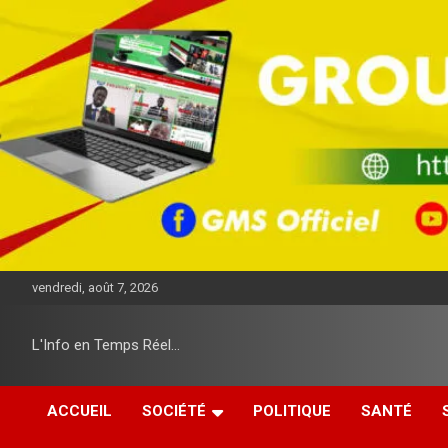
A
l
l
e
r
a
u
c
o
n
t
e
n
u
vendredi, août 7, 2026
L'Info en Temps Réel…
ACCUEIL
SOCIÉTÉ
POLITIQUE
SANTÉ