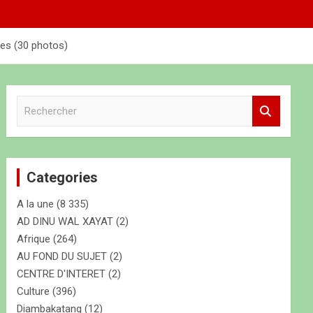
ées (30 photos)
R
e
c
h
e
Categories
r
c
A la une
(8 335)
h
e
AD DINU WAL XAYAT
(2)
r
Afrique
(264)
AU FOND DU SUJET
(2)
CENTRE D'INTERET
(2)
Culture
(396)
Diambakatang
(12)