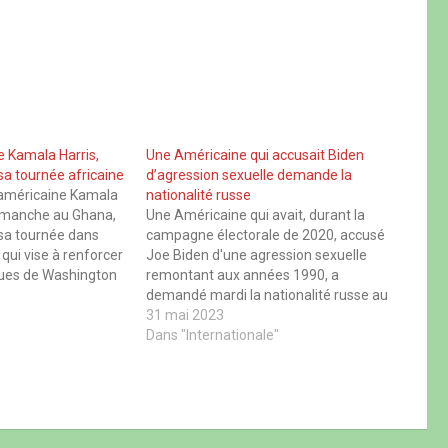
e Kamala Harris,
Une Américaine qui accusait Biden
sa tournée africaine
d’agression sexuelle demande la
 américaine Kamala
nationalité russe
 dimanche au Ghana,
Une Américaine qui avait, durant la
sa tournée dans
campagne électorale de 2020, accusé
 qui vise à renforcer
Joe Biden d'une agression sexuelle
iques de Washington
remontant aux années 1990, a
Sa tournée au
demandé mardi la nationalité russe au
 et en Zambie,
président Vladimir Poutine, lors d'une
31 mai 2023
ril, intervient après
interview à Moscou. Tara Reade, 59
Dans "Internationale"
nis-Afrique en…
ans, est apparue lors d'un entretien
filmé avec le média Sputnik aux…