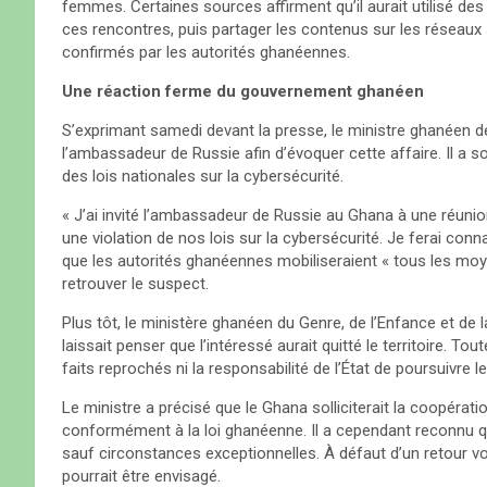
femmes. Certaines sources affirment qu’il aurait utilisé de
ces rencontres, puis partager les contenus sur les réseaux 
confirmés par les autorités ghanéennes.
Une réaction ferme du gouvernement ghanéen
S’exprimant samedi devant la presse, le ministre ghanéen 
l’ambassadeur de Russie afin d’évoquer cette affaire. Il a s
des lois nationales sur la cybersécurité.
« J’ai invité l’ambassadeur de Russie au Ghana à une réuni
une violation de nos lois sur la cybersécurité. Je ferai connaî
que les autorités ghanéennes mobiliseraient « tous les moye
retrouver le suspect.
Plus tôt, le ministère ghanéen du Genre, de l’Enfance et de l
laissait penser que l’intéressé aurait quitté le territoire. To
faits reprochés ni la responsabilité de l’État de poursuivre le
Le ministre a précisé que le Ghana solliciterait la coopérati
conformément à la loi ghanéenne. Il a cependant reconnu q
sauf circonstances exceptionnelles. À défaut d’un retour v
pourrait être envisagé.