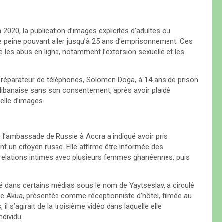
 2020, la publication d’images explicites d’adultes ou
e peine pouvant aller jusqu’à 25 ans d’emprisonnement. Ces
re les abus en ligne, notamment l’extorsion sexuelle et les
e réparateur de téléphones, Solomon Doga, à 14 ans de prison
 libanaise sans son consentement, après avoir plaidé
elle d’images.
 l’ambassade de Russie à Accra a indiqué avoir pris
nt un citoyen russe. Elle affirme être informée des
s relations intimes avec plusieurs femmes ghanéennes, puis
ifié dans certains médias sous le nom de Yaytseslav, a circulé
e Akua, présentée comme réceptionniste d’hôtel, filmée au
l s’agirait de la troisième vidéo dans laquelle elle
ndividu.