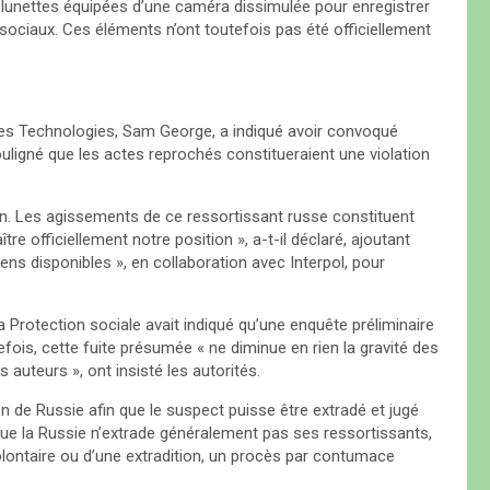
s lunettes équipées d’une caméra dissimulée pour enregistrer
sociaux. Ces éléments n’ont toutefois pas été officiellement
des Technologies, Sam George, a indiqué avoir convoqué
ouligné que les actes reprochés constitueraient une violation
on. Les agissements de ce ressortissant russe constituent
tre officiellement notre position », a-t-il déclaré, ajoutant
ns disponibles », en collaboration avec Interpol, pour
a Protection sociale avait indiqué qu’une enquête préliminaire
utefois, cette fuite présumée « ne diminue en rien la gravité des
s auteurs », ont insisté les autorités.
on de Russie afin que le suspect puisse être extradé et jugé
ue la Russie n’extrade généralement pas ses ressortissants,
olontaire ou d’une extradition, un procès par contumace