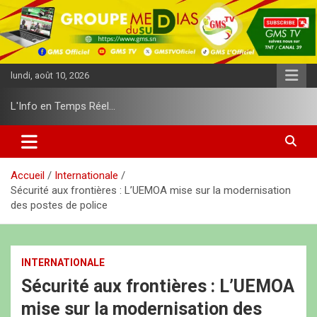
A
l
l
e
r
lundi, août 10, 2026
a
u
L'Info en Temps Réel…
c
o
n
t
e
Accueil
Internationale
n
Sécurité aux frontières : L’UEMOA mise sur la modernisation
u
des postes de police
INTERNATIONALE
Sécurité aux frontières : L’UEMOA
mise sur la modernisation des