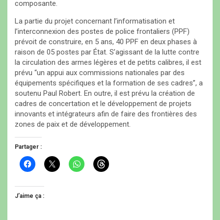
composante.
La partie du projet concernant l’informatisation et
l’interconnexion des postes de police frontaliers (PPF)
prévoit de construire, en 5 ans, 40 PPF en deux phases à
raison de 05 postes par État. S’agissant de la lutte contre
la circulation des armes légères et de petits calibres, il est
prévu “un appui aux commissions nationales par des
équipements spécifiques et la formation de ses cadres”, a
soutenu Paul Robert. En outre, il est prévu la création de
cadres de concertation et le développement de projets
innovants et intégrateurs afin de faire des frontières des
zones de paix et de développement.
Partager :
C
C
C
C
l
l
l
l
i
i
i
i
q
q
q
q
u
u
u
u
e
e
e
e
J’aime ça :
z
r
z
z
p
p
p
p
o
o
o
o