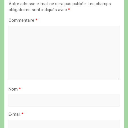
Votre adresse e-mail ne sera pas publiée.
Les champs
o
obligatoires sont indiqués avec
*
n
Commentaire
*
d
e
l
’
a
r
t
i
Nom
*
c
l
E-mail
*
e