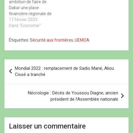
ambition de faire de
o
f
o
u
u
e
u
v
Dakar une place
v
n
v
e
e
ê
e
l
financière régionale de
l
t
l
l
référence ». Ces mots
17 février 2023
l
r
l
e
e
e
e
f
sont du ministre des
Dans "Economie"
f
)
f
e
Finances et du Budget.
e
e
n
n
n
ê
Mamadou Moustapha Ba
Étiquettes:
Sécurité aux frontières
,
UEMOA
ê
ê
t
prenait part, ce jeudi, à
t
t
r
r
r
e
l’ouverture de l’édition
e
e
)
2023 des Assises de
)
)
l’entreprise. Selon lui,
N
Dakar est une…
Mondial 2022 : remplacement de Sadio Mané, Aliou
a
Cissé a tranché
v
i
Nécrologie : Décès de Youssou Diagne, ancien
président de l’Assemblée nationale
g
a
t
Laisser un commentaire
i