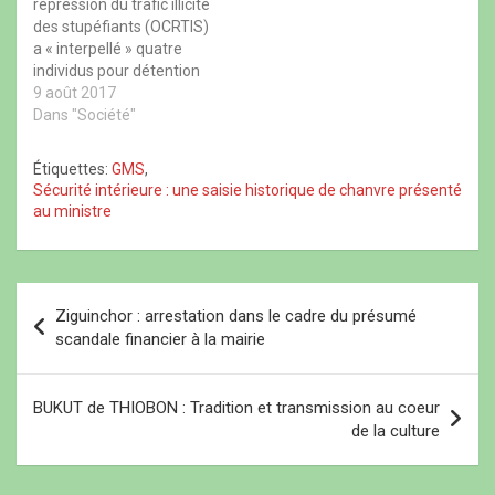
répression du trafic illicite
n
e
n
o
des stupéfiants (OCRTIS)
o
f
o
u
u
e
u
v
a « interpellé » quatre
v
n
v
e
e
ê
e
l
individus pour détention
l
t
l
l
et trafic international
9 août 2017
l
r
l
e
e
e
e
f
présumés d’une tonne
Dans "Société"
f
)
f
e
284 kilogrammes de
e
e
n
n
n
ê
chanvre indien de la
Étiquettes:
GMS
,
ê
ê
t
variété « brown »,
t
t
r
Sécurité intérieure : une saisie historique de chanvre présenté
r
r
e
annonce un communiqué
au ministre
e
e
)
du Bureau des relations
)
)
publiques de la Police
nationale relayé par l’APS.
L’OCRTIS a appréhendé…
N
Ziguinchor : arrestation dans le cadre du présumé
a
scandale financier à la mairie
v
i
BUKUT de THIOBON : Tradition et transmission au coeur
de la culture
g
a