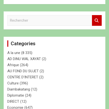
R
e
c
h
e
Categories
r
c
A la une
(8 335)
h
e
AD DINU WAL XAYAT
(2)
r
Afrique
(264)
AU FOND DU SUJET
(2)
CENTRE D'INTERET
(2)
Culture
(396)
Diambakatang
(12)
Diplomatie
(24)
DIRECT
(12)
Economie
(647)