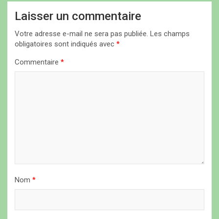
t
Laisser un commentaire
i
Votre adresse e-mail ne sera pas publiée.
Les champs
o
obligatoires sont indiqués avec
*
n
Commentaire
*
d
e
l
’
a
r
t
i
Nom
*
c
l