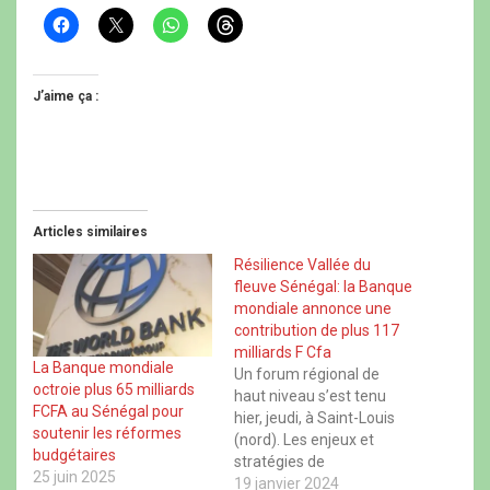
C
C
C
C
l
l
l
l
i
i
i
i
q
q
q
q
u
u
u
u
e
e
e
e
J’aime ça :
z
r
z
z
p
p
p
p
o
o
o
o
u
u
u
u
r
r
r
r
p
p
p
p
a
a
a
a
r
r
r
r
t
t
t
t
Articles similaires
a
a
a
a
g
g
g
g
e
e
e
e
Résilience Vallée du
r
r
r
r
fleuve Sénégal: la Banque
s
s
s
s
u
u
u
u
mondiale annonce une
r
r
r
r
contribution de plus 117
F
X
W
T
a
(
h
h
milliards F Cfa
c
o
a
r
La Banque mondiale
Un forum régional de
e
u
t
e
octroie plus 65 milliards
b
v
s
a
haut niveau s’est tenu
o
r
A
d
FCFA au Sénégal pour
hier, jeudi, à Saint-Louis
o
e
p
s
soutenir les réformes
k
d
p
(
(nord). Les enjeux et
(
a
(
o
budgétaires
o
n
o
stratégies de
u
u
s
u
v
25 juin 2025
développement durable,
19 janvier 2024