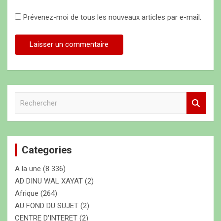
Prévenez-moi de tous les nouveaux articles par e-mail.
R
e
c
h
e
Categories
r
c
A la une
(8 336)
h
e
AD DINU WAL XAYAT
(2)
r
Afrique
(264)
AU FOND DU SUJET
(2)
CENTRE D'INTERET
(2)