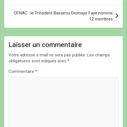
v
i
OFNAC : le Président Bassirou Diomaye Faye nomme
12 membres
g
a
t
Laisser un commentaire
i
Votre adresse e-mail ne sera pas publiée.
Les champs
o
obligatoires sont indiqués avec
*
n
Commentaire
*
d
e
l
’
a
r