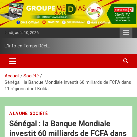
A
l
l
e
r
lundi, août 10, 2026
a
u
L'Info en Temps Réel…
c
o
n
t
e
Accueil
Société
n
Sénégal : la Banque Mondiale investit 60 milliards de FCFA dans
u
11 régions dont Kolda
A LA UNE
SOCIÉTÉ
Sénégal : la Banque Mondiale
investit 60 milliards de FCFA dans