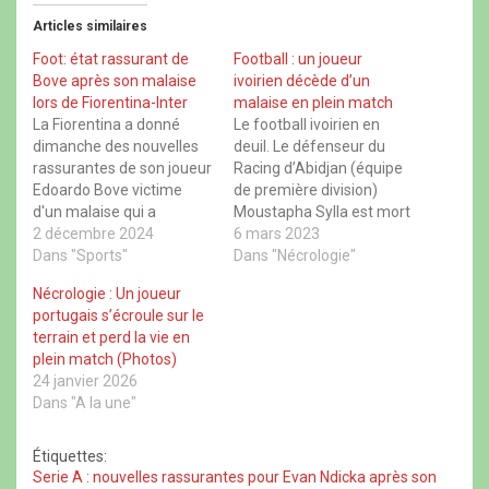
r
r
r
r
t
t
t
t
Articles similaires
a
a
a
a
g
g
g
g
e
e
e
e
Foot: état rassurant de
Football : un joueur
r
r
r
r
Bove après son malaise
ivoirien décède d’un
s
s
s
s
u
u
u
u
lors de Fiorentina-Inter
malaise en plein match
r
r
r
r
La Fiorentina a donné
Le football ivoirien en
F
X
W
T
a
(
h
h
dimanche des nouvelles
deuil. Le défenseur du
c
o
a
r
rassurantes de son joueur
Racing d’Abidjan (équipe
e
u
t
e
b
v
s
a
Edoardo Bove victime
de première division)
o
r
A
d
d'un malaise qui a
Moustapha Sylla est mort
o
e
p
s
k
d
p
(
entraîné l'interruption et
2 décembre 2024
dimanche après avoir fait
6 mars 2023
(
a
(
o
le report du match contre
Dans "Sports"
o
n
o
un malaise en plein
Dans "Nécrologie"
u
u
s
u
v
l'Inter Milan, lors de la 14e
match, a indiqué son club.
v
u
v
r
Nécrologie : Un joueur
r
n
r
e
journée de Serie A. La
« Notre défenseur
e
e
e
d
portugais s’écroule sur le
Fiorentina a indiqué que
Moustapha Sylla, est
d
n
d
a
terrain et perd la vie en
a
o
a
n
Bove, 22 ans, était sous
décédé ce soir suite à un
n
u
n
s
plein match (Photos)
sédation dans l'unité…
malaise sur la pelouse
s
v
s
u
24 janvier 2026
u
e
u
n
lors de la…
n
l
n
e
Dans "A la une"
e
l
e
n
n
e
n
o
o
f
o
u
u
e
u
v
Étiquettes:
v
n
v
e
Serie A : nouvelles rassurantes pour Evan Ndicka après son
e
ê
e
l