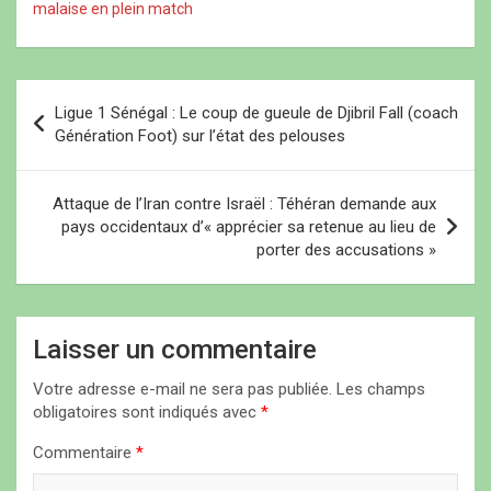
l
t
l
l
malaise en plein match
l
r
l
e
e
e
e
f
f
)
f
e
e
e
n
n
n
ê
N
ê
ê
t
t
t
r
Ligue 1 Sénégal : Le coup de gueule de Djibril Fall (coach
r
r
e
a
Génération Foot) sur l’état des pelouses
e
e
)
)
)
v
i
Attaque de l’Iran contre Israël : Téhéran demande aux
pays occidentaux d’« apprécier sa retenue au lieu de
g
porter des accusations »
a
t
i
Laisser un commentaire
o
Votre adresse e-mail ne sera pas publiée.
Les champs
n
obligatoires sont indiqués avec
*
d
Commentaire
*
e