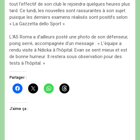
tout l’effectif de son club le rejoindra quelques heures plus
tard. Ce lundi, les nouvelles sont rassurantes à son sujet
puisque les derniers examens réalisés sont positifs selon
« La Gazzetta dello Sport ».
L’AS Roma a d’ailleurs posté une photo de son défenseur,
poing serré, accompagnée d’un message : « L’équipe a
rendu visite à Ndicka à l’hôpital. Evan se sent mieux et est
de bonne humeur. Il restera sous observation pour des
tests à l’hôpital. »
Partager :
C
C
C
C
l
l
l
l
i
i
i
i
q
q
q
q
u
u
u
u
e
e
e
e
J’aime ça :
z
r
z
z
p
p
p
p
o
o
o
o
u
u
u
u
r
r
r
r
p
p
p
p
a
a
a
a