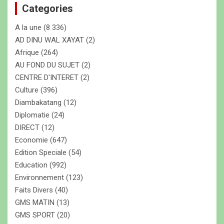
Categories
r
c
A la une
(8 336)
h
e
AD DINU WAL XAYAT
(2)
r
Afrique
(264)
AU FOND DU SUJET
(2)
CENTRE D'INTERET
(2)
Culture
(396)
Diambakatang
(12)
Diplomatie
(24)
DIRECT
(12)
Economie
(647)
Edition Speciale
(54)
Education
(992)
Environnement
(123)
Faits Divers
(40)
GMS MATIN
(13)
GMS SPORT
(20)