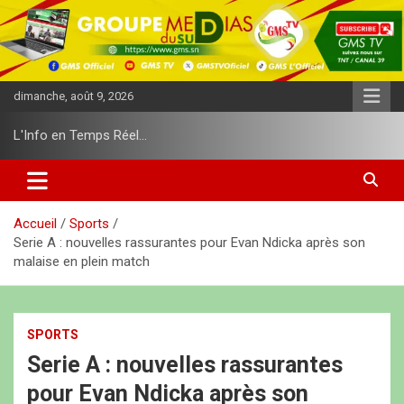
A
l
l
e
r
dimanche, août 9, 2026
a
u
L'Info en Temps Réel…
c
o
n
t
e
Accueil
Sports
n
Serie A : nouvelles rassurantes pour Evan Ndicka après son
u
malaise en plein match
SPORTS
Serie A : nouvelles rassurantes
pour Evan Ndicka après son