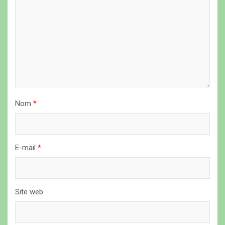
l
’
a
r
t
i
Nom
*
c
l
e
E-mail
*
Site web