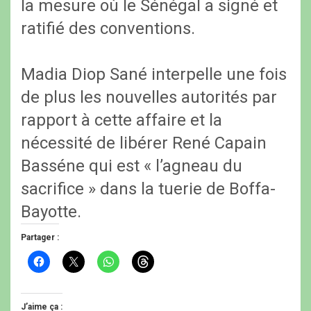
la mesure où le Sénégal a signé et
ratifié des conventions.
Madia Diop Sané interpelle une fois
de plus les nouvelles autorités par
rapport à cette affaire et la
nécessité de libérer René Capain
Basséne qui est « l’agneau du
sacrifice » dans la tuerie de Boffa-
Bayotte.
Partager :
C
C
C
C
l
l
l
l
i
i
i
i
q
q
q
q
u
u
u
u
e
e
e
e
J’aime ça :