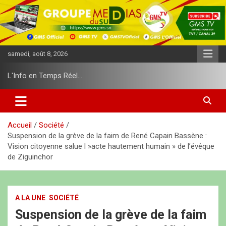
A
l
l
e
r
samedi, août 8, 2026
a
u
L'Info en Temps Réel…
c
o
n
t
e
Accueil
Société
n
Suspension de la grève de la faim de René Capain Bassène :
u
Vision citoyenne salue l »acte hautement humain » de l’évêque
de Ziguinchor
A LA UNE
SOCIÉTÉ
Suspension de la grève de la faim