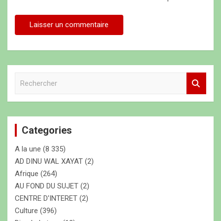
R
e
c
h
e
Categories
r
c
A la une
(8 335)
h
e
AD DINU WAL XAYAT
(2)
r
Afrique
(264)
AU FOND DU SUJET
(2)
CENTRE D'INTERET
(2)
Culture
(396)