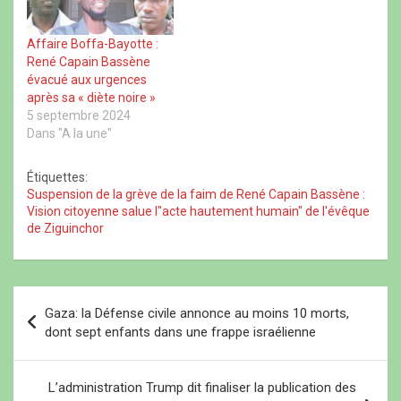
Bassène entame une
n
l
n
e
grève de la faim ce lundi,
e
l
e
n
n
e
n
o
…
Affaire Boffa-Bayotte :
o
f
o
u
u
e
u
v
René Capain Bassène
v
n
v
e
e
ê
e
l
évacué aux urgences
l
t
l
l
après sa « diète noire »
l
r
l
e
e
e
e
f
5 septembre 2024
f
)
f
e
Dans "A la une"
e
e
n
n
n
ê
ê
ê
t
t
t
r
Étiquettes:
r
r
e
Suspension de la grève de la faim de René Capain Bassène :
e
e
)
)
)
Vision citoyenne salue l"acte hautement humain" de l'évêque
de Ziguinchor
N
Gaza: la Défense civile annonce au moins 10 morts,
a
dont sept enfants dans une frappe israélienne
v
i
L’administration Trump dit finaliser la publication des