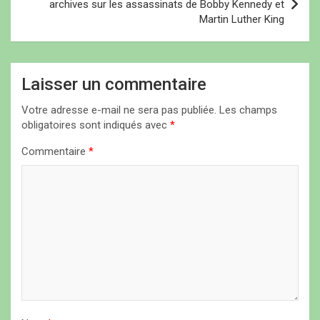
archives sur les assassinats de Bobby Kennedy et
g
Martin Luther King
a
t
i
Laisser un commentaire
o
Votre adresse e-mail ne sera pas publiée.
Les champs
n
obligatoires sont indiqués avec
*
d
Commentaire
*
e
l
’
a
r
t
i