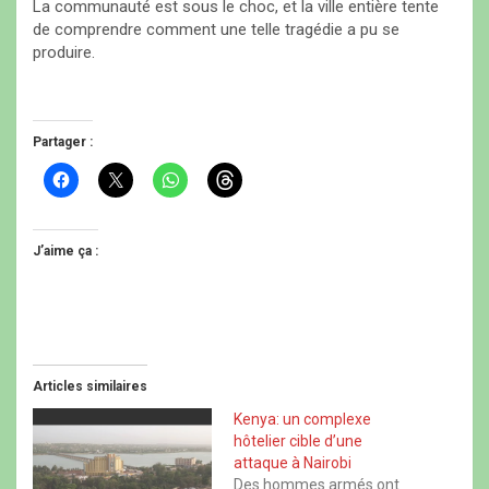
La communauté est sous le choc, et la ville entière tente
de comprendre comment une telle tragédie a pu se
produire.
Partager :
C
C
C
C
l
l
l
l
i
i
i
i
q
q
q
q
u
u
u
u
e
e
e
e
J’aime ça :
z
r
z
z
p
p
p
p
o
o
o
o
u
u
u
u
r
r
r
r
p
p
p
p
a
a
a
a
r
r
r
r
t
t
t
t
Articles similaires
a
a
a
a
g
g
g
g
e
e
e
e
Kenya: un complexe
r
r
r
r
hôtelier cible d’une
s
s
s
s
u
u
u
u
attaque à Nairobi
r
r
r
r
Des hommes armés ont