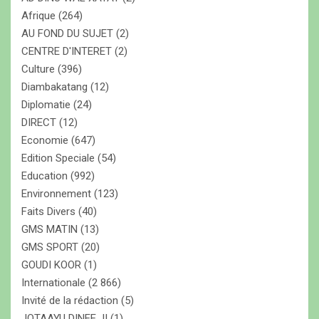
r
Afrique
(264)
AU FOND DU SUJET
(2)
CENTRE D'INTERET
(2)
Culture
(396)
Diambakatang
(12)
Diplomatie
(24)
DIRECT
(12)
Economie
(647)
Edition Speciale
(54)
Education
(992)
Environnement
(123)
Faits Divers
(40)
GMS MATIN
(13)
GMS SPORT
(20)
GOUDI KOOR
(1)
Internationale
(2 866)
Invité de la rédaction
(5)
JOTAAYU DINEE JI
(1)