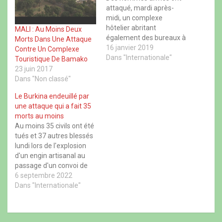
F
X
W
T
a
(
h
h
attaqué, mardi après-
c
o
a
r
midi, un complexe
e
u
t
e
b
v
s
a
hôtelier abritant
MALI : Au Moins Deux
o
r
A
d
également des bureaux à
o
e
p
s
Morts Dans Une Attaque
k
d
p
(
Nairobi, la capitale du
16 janvier 2019
Contre Un Complexe
(
a
(
o
o
n
o
Kenya. Une attaque
Dans "Internationale"
u
Touristique De Bamako
u
s
u
v
meurtrière "toujours en
23 juin 2017
v
u
v
r
r
n
r
e
cours" qui a été
Dans "Non classé"
e
e
e
d
revendiquée par le
d
n
d
a
Le Burkina endeuillé par
a
o
a
n
groupe islamiste
n
u
n
s
une attaque qui a fait 35
somalien des Shebab. Un
s
v
s
u
u
e
u
n
morts au moins
commando armé a
n
l
n
e
Au moins 35 civils ont été
attaqué, mardi 15 janvier
e
l
e
n
n
e
n
o
tués et 37 autres blessés
après-midi, un complexe
o
f
o
u
lundi lors de l'explosion
hôtelier abritant…
u
e
u
v
v
n
v
e
d'un engin artisanal au
e
ê
e
l
passage d'un convoi de
l
t
l
l
l
r
l
e
ravitaillement dans le
6 septembre 2022
e
e
e
f
nord du Burkina Faso, une
Dans "Internationale"
f
)
f
e
e
e
n
nouvelle attaque
n
n
ê
meurtrière dans ce pays
ê
ê
t
t
t
r
régulièrement endeuillé
r
r
e