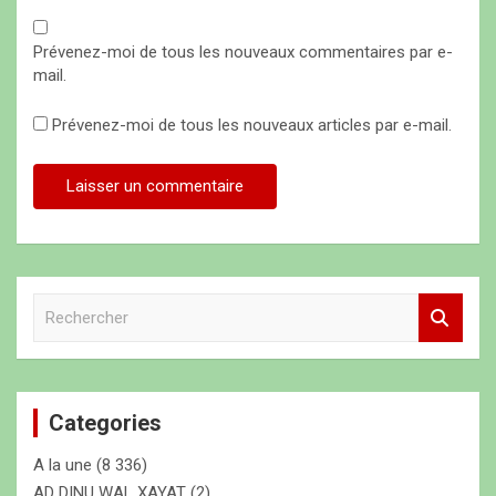
Prévenez-moi de tous les nouveaux commentaires par e-
mail.
Prévenez-moi de tous les nouveaux articles par e-mail.
R
e
c
h
e
Categories
r
c
A la une
(8 336)
h
e
AD DINU WAL XAYAT
(2)