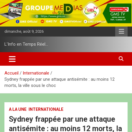
A
l
l
e
r
dimanche, août 9, 2026
a
u
L'Info en Temps Réel…
c
o
n
t
e
Accueil
Internationale
n
Sydney frappée par une attaque antisémite : au moins 12
u
morts, la ville sous le choc
A LA UNE
INTERNATIONALE
Sydney frappée par une attaque
antisémite : au moins 12 morts, la