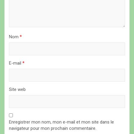
a
r
t
i
Nom
*
c
l
E-mail
*
e
Site web
Enregistrer mon nom, mon e-mail et mon site dans le
navigateur pour mon prochain commentaire.