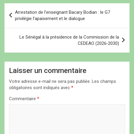
par les violences
e
e
)
)
)
N
jihadistes. "Un des
Arrestation de l’enseignant Bacary Bodian : le G7
véhicules transportant
a
privilégie l’apaisement et le dialogue
des civils dans…
v
i
Le Sénégal à la présidence de la Commission de la
CEDEAO (2026‑2030)
g
a
t
Laisser un commentaire
i
Votre adresse e-mail ne sera pas publiée.
Les champs
o
obligatoires sont indiqués avec
*
n
Commentaire
*
d
e
l
’