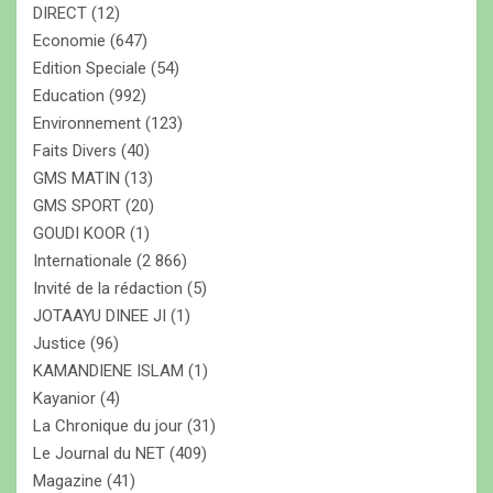
DIRECT
(12)
r
Economie
(647)
t
Edition Speciale
(54)
Education
(992)
i
Environnement
(123)
c
Faits Divers
(40)
l
GMS MATIN
(13)
e
GMS SPORT
(20)
GOUDI KOOR
(1)
s
Internationale
(2 866)
Invité de la rédaction
(5)
JOTAAYU DINEE JI
(1)
Justice
(96)
KAMANDIENE ISLAM
(1)
Kayanior
(4)
La Chronique du jour
(31)
Le Journal du NET
(409)
Magazine
(41)