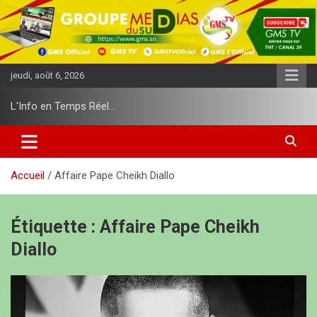
A
l
l
e
r
jeudi, août 6, 2026
a
u
L'Info en Temps Réel…
c
o
n
t
e
Accueil
Affaire Pape Cheikh Diallo
n
u
Étiquette :
Affaire Pape Cheikh
Diallo