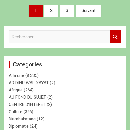
N
1
2
3
Suivant
a
v
R
i
e
g
c
h
a
e
t
Categories
r
c
i
A la une
(8 335)
h
o
e
AD DINU WAL XAYAT
(2)
r
Afrique
(264)
n
AU FOND DU SUJET
(2)
d
CENTRE D'INTERET
(2)
e
Culture
(396)
s
Diambakatang
(12)
Diplomatie
(24)
a